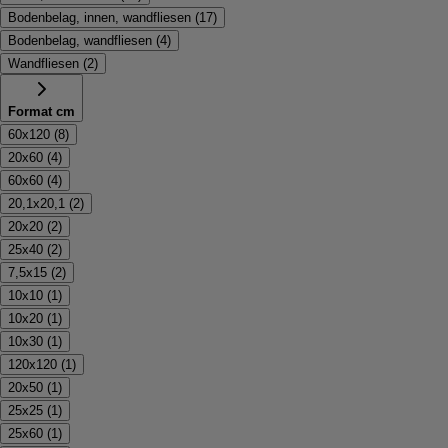
Bodenbelag, innen, wandfliesen
(
17
)
Bodenbelag, wandfliesen
(
4
)
Wandfliesen
(
2
)
Format cm
60x120
(
8
)
20x60
(
4
)
60x60
(
4
)
20,1x20,1
(
2
)
20x20
(
2
)
25x40
(
2
)
7,5x15
(
2
)
10x10
(
1
)
10x20
(
1
)
10x30
(
1
)
120x120
(
1
)
20x50
(
1
)
25x25
(
1
)
25x60
(
1
)