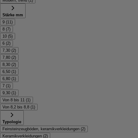
Modern, trend
(
1
)
Stärke mm
9
(
11
)
8
(
7
)
10
(
5
)
6
(
2
)
7,30
(
2
)
7,80
(
2
)
8,30
(
2
)
6,50
(
1
)
6,80
(
1
)
7
(
1
)
9,30
(
1
)
Von 8 bis 11
(
1
)
Von 8,2 bis 8,8
(
1
)
Typologie
Feinsteinzeugböden, keramikverkleidungen
(
2
)
Keramikverkleidungen
(
2
)