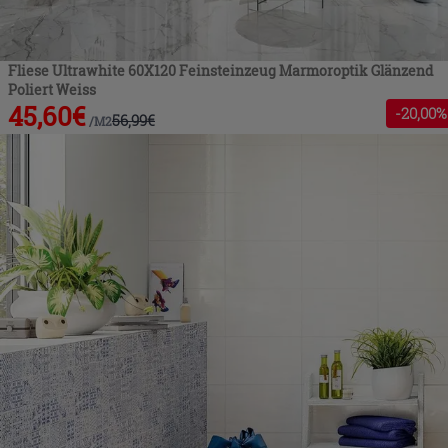
Fliese Ultrawhite 60X120 Feinsteinzeug Marmoroptik Glänzend
Poliert Weiss
45,60
€
-
20
,00%
56,99
€
/
M2