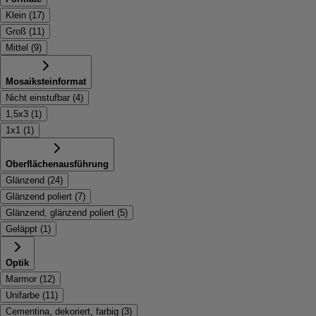
Klein
(
17
)
Groß
(
11
)
Mittel
(
9
)
Mosaiksteinformat
Nicht einstufbar
(
4
)
1,5x3
(
1
)
1x1
(
1
)
Oberflächenausführung
Glänzend
(
24
)
Glänzend poliert
(
7
)
Glänzend, glänzend poliert
(
5
)
Geläppt
(
1
)
Optik
Marmor
(
12
)
Unifarbe
(
11
)
Cementina, dekoriert, farbig
(
3
)