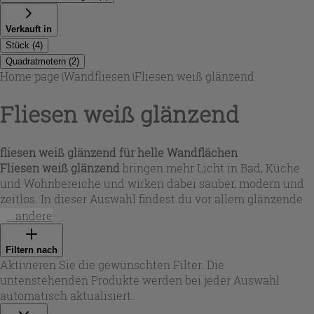
Verkauft in
Stück
(
4
)
Quadratmetern
(
2
)
Home page
\
Wandfliesen
\
Fliesen weiß glänzend
Fliesen weiß glänzend
fliesen weiß glänzend für helle Wandflächen
Fliesen weiß glänzend
bringen mehr Licht in Bad, Küche
und Wohnbereiche und wirken dabei sauber, modern und
zeitlos. In dieser Auswahl findest du vor allem glänzende
Wandfliesen in unterschiedlichen Formaten – von
...andere
kompakten Quadraten bis zu länglichen Riegelformaten –
ideal für Spritzschutz, Duschbereich oder Akzentwände.
Filtern nach
Durch die reflektierende Glasur entstehen elegante
Aktivieren Sie die gewünschten Filter. Die
Lichtspiele, die kleine Räume optisch größer wirken lassen
untenstehenden Produkte werden bei jeder Auswahl
und in großen Räumen für ein hochwertiges Finish sorgen.
automatisch aktualisiert.