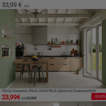
33,99
€
/
m2
Fliese Diamante White 10x30 Weiß glänzend Diamanteffekt
23,99
€
-
20
,00%
29,99
€
/
M2