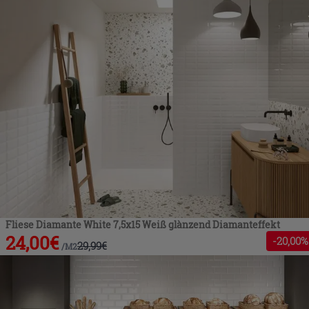
Fliese Diamante White 7,5x15 Weiß glànzend Diamanteffekt
24,00
€
-
20
,00%
29,99
€
/
M2