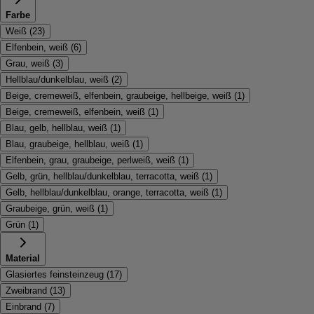
Farbe
Weiß
(
23
)
Elfenbein, weiß
(
6
)
Grau, weiß
(
3
)
Hellblau/dunkelblau, weiß
(
2
)
Beige, cremeweiß, elfenbein, graubeige, hellbeige, weiß
(
1
)
Beige, cremeweiß, elfenbein, weiß
(
1
)
Blau, gelb, hellblau, weiß
(
1
)
Blau, graubeige, hellblau, weiß
(
1
)
Elfenbein, grau, graubeige, perlweiß, weiß
(
1
)
Gelb, grün, hellblau/dunkelblau, terracotta, weiß
(
1
)
Gelb, hellblau/dunkelblau, orange, terracotta, weiß
(
1
)
Graubeige, grün, weiß
(
1
)
Grün
(
1
)
Material
Glasiertes feinsteinzeug
(
17
)
Zweibrand
(
13
)
Einbrand
(
7
)