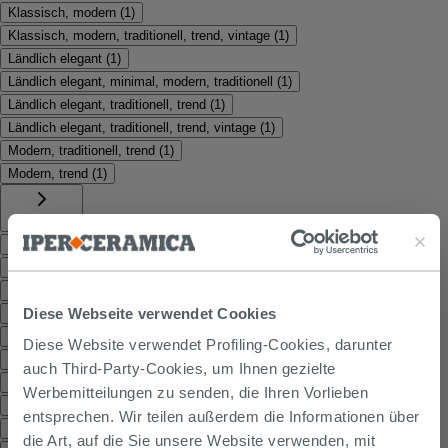
Klassisch, modern
(
1
)
Klassisch, modern, traditionell, trend, vintage
(
1
)
Ländlich elegant
(
1
)
Ländlich elegant, minimal, modern, traditionell
(
1
)
Ländlich elegant, traditionell, trend
(
1
)
Ländlich elegant, traditionell, trend, vintage
(
1
)
Modern, traditionell, trend
(
1
)
Modern, trend
(
1
)
Stärke mm
9
(
11
)
8
(
7
)
10
(
5
)
Diese Webseite verwendet Cookies
6
(
2
)
7,30
(
2
)
Diese Website verwendet Profiling-Cookies, darunter
7,80
(
2
)
auch Third-Party-Cookies, um Ihnen gezielte
8,30
(
2
)
Werbemitteilungen zu senden, die Ihren Vorlieben
6,50
(
1
)
entsprechen. Wir teilen außerdem die Informationen über
6,80
(
1
)
die Art, auf die Sie unsere Website verwenden, mit