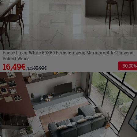
Fliese Luxor White 60X60 Feinsteinzeug Marmoroptik Glänzend
Poliert Weiss
16,49
€
-
50
,00%
32,99
€
/
M2