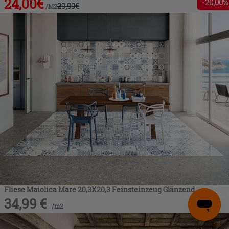
24,00
€
-
20
,00%
29,99
€
/
M2
Fliese Maiolica Mare 20,3X20,3 Feinsteinzeug Glänzend
34,99
€
/
m2