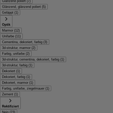
Glänzend poliert
(
7
)
Glänzend, glänzend poliert
(
5
)
Geläppt
(
1
)
Optik
Marmor
(
12
)
Unifarbe
(
11
)
Cementina, dekoriert, farbig
(
3
)
3d-struktur, marmor
(
2
)
Farbig, unifarbe
(
2
)
3d-struktur, cementina, dekoriert, farbig
(
1
)
3d-struktur, farbig
(
1
)
Dekoriert
(
1
)
Dekoriert, farbig
(
1
)
Dekoriert, marmor
(
1
)
Farbig, unifarbe, ziegelmauer
(
1
)
Zement
(
1
)
Rektifiziert
Nein
(
23
)