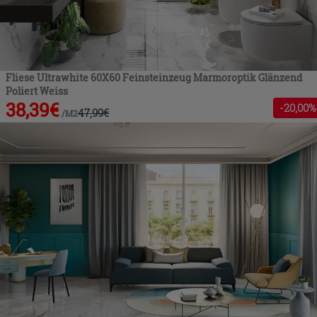
Fliese Ultrawhite 60X60 Feinsteinzeug Marmoroptik Glänzend
Poliert Weiss
38,39
€
-
20
,00%
47,99
€
/
M2