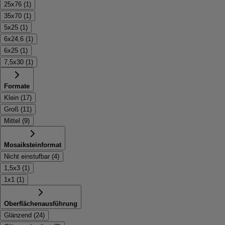
25x76
(
1
)
35x70
(
1
)
5x25
(
1
)
6x24,6
(
1
)
6x25
(
1
)
7,5x30
(
1
)
Formate
Klein
(
17
)
Groß
(
11
)
Mittel
(
9
)
Mosaiksteinformat
Nicht einstufbar
(
4
)
1,5x3
(
1
)
1x1
(
1
)
Oberflächenausführung
Glänzend
(
24
)