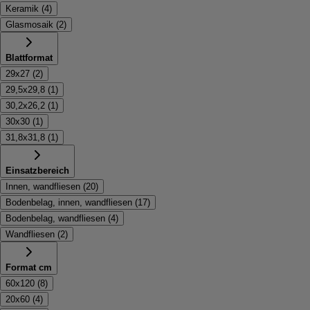
Keramik
(
4
)
Glasmosaik
(
2
)
Blattformat
29x27
(
2
)
29,5x29,8
(
1
)
30,2x26,2
(
1
)
30x30
(
1
)
31,8x31,8
(
1
)
Einsatzbereich
Innen, wandfliesen
(
20
)
Bodenbelag, innen, wandfliesen
(
17
)
Bodenbelag, wandfliesen
(
4
)
Wandfliesen
(
2
)
Format cm
60x120
(
8
)
20x60
(
4
)