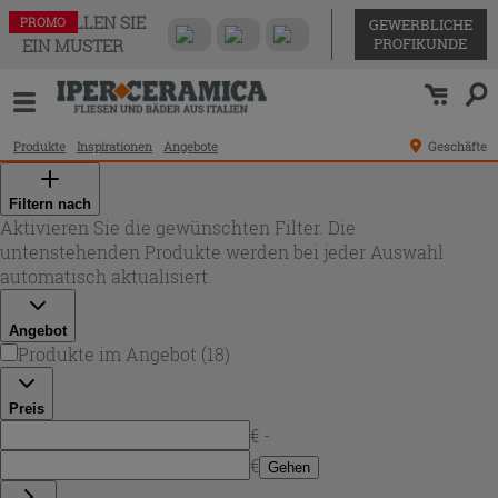
BESTELLEN SIE
PROMO
PROMO
PROMO
PROMO
PROMO
PROMO
PROMO
PROMO
PROMO
PROMO
PROMO
PROMO
PROMO
PROMO
PROMO
PROMO
PROMO
PROMO
GEWERBLICHE
PROFIKUNDE
EIN MUSTER
Produkte
Inspirationen
Angebote
Geschäfte
Filtern nach
Aktivieren Sie die gewünschten Filter. Die
untenstehenden Produkte werden bei jeder Auswahl
automatisch aktualisiert.
Angebot
Produkte im Angebot
(
18
)
Preis
€ -
€
Gehen