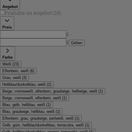
Angebot
Produkte im Angebot
(
18
)
Preis
€ -
€
Gehen
Farbe
Weiß
(
23
)
Elfenbein, weiß
(
6
)
Grau, weiß
(
3
)
Hellblau/dunkelblau, weiß
(
2
)
Beige, cremeweiß, elfenbein, graubeige, hellbeige, weiß
(
1
)
Beige, cremeweiß, elfenbein, weiß
(
1
)
Blau, gelb, hellblau, weiß
(
1
)
Blau, graubeige, hellblau, weiß
(
1
)
Elfenbein, grau, graubeige, perlweiß, weiß
(
1
)
Gelb, grün, hellblau/dunkelblau, terracotta, weiß
(
1
)
Gelb, hellblau/dunkelblau, orange, terracotta, weiß
(
1
)