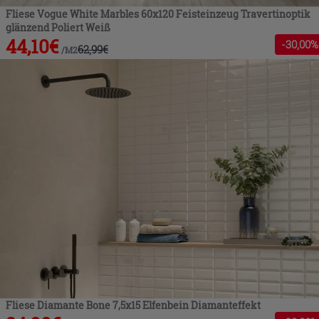
Fliese Vogue White Marbles 60x120 Feisteinzeug Travertinoptik
glänzend Poliert Weiß
44,10
€
-
30
,00%
62,99
€
/
M2
Fliese Diamante Bone 7,5x15 Elfenbein Diamanteffekt