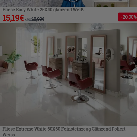
Fliese Easy White 25X40 glänzend Weiß
15,19
€
-
20
,00%
18,99
€
/
M2
Fliese Extreme White 60X60 Feinsteinzeug Glänzend Poliert
Weiss