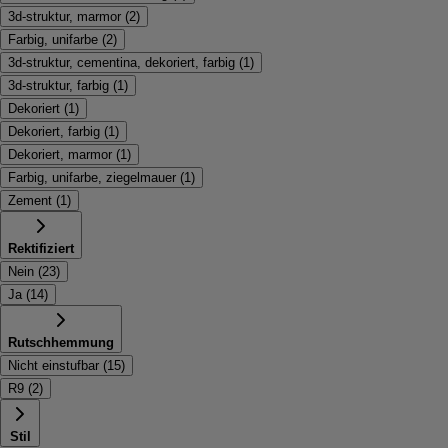
3d-struktur, marmor
(
2
)
Farbig, unifarbe
(
2
)
3d-struktur, cementina, dekoriert, farbig
(
1
)
3d-struktur, farbig
(
1
)
Dekoriert
(
1
)
Dekoriert, farbig
(
1
)
Dekoriert, marmor
(
1
)
Farbig, unifarbe, ziegelmauer
(
1
)
Zement
(
1
)
Rektifiziert
Nein
(
23
)
Ja
(
14
)
Rutschhemmung
Nicht einstufbar
(
15
)
R9
(
2
)
Stil