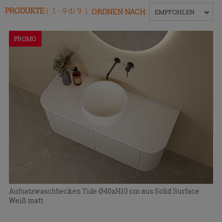
Eingabetaste,
PRODUKTE
( 1 - 9 di 9 )
ORDNEN NACH
:
EMPFOHLEN
um
das
Menü
PROMO
ein-
bzw.
auszublenden.
Aufsatzwaschbecken Tide Ø40xH10 cm aus Solid Surface
Weiß matt