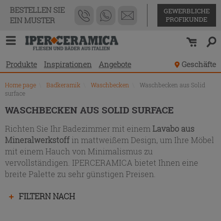
Produktverzeichnis
BESTELLEN SIE
GEWERBLICHE
PROFIKUNDE
EIN MUSTER
Produkte
Inspirationen
Angebote
Geschäfte
Home page
\
Badkeramik
\
Waschbecken
\
Waschbecken aus Solid
surface
WASCHBECKEN AUS SOLID SURFACE
Richten Sie Ihr Badezimmer mit einem
Lavabo aus
Mineralwerkstoff
in mattweißem Design, um Ihre Möbel
mit einem Hauch von Minimalismus zu
vervollständigen. IPERCERAMICA bietet Ihnen eine
breite Palette zu sehr günstigen Preisen.
Drücken
FILTERN NACH
Sie
die