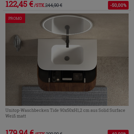
122,45 €
244,90 €
-50,00%
/STK.
PROMO
Unitop-Waschbecken Tide 90x50xH1,2 cm aus Solid Surface
Weiß matt
179,94 €
299,90 €
-40,00%