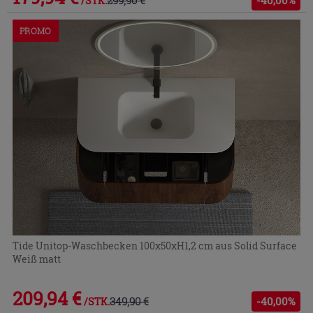
/STK.
PROMO
Tide Unitop-Waschbecken 100x50xH1,2 cm aus Solid Surface
Weiß matt
209,94 €
349,90 €
-40,00%
/STK.