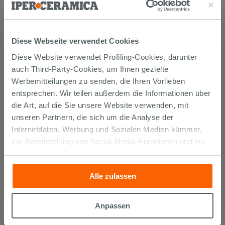
Diese Webseite verwendet Cookies
Diese Website verwendet Profiling-Cookies, darunter
auch Third-Party-Cookies, um Ihnen gezielte
Werbemitteilungen zu senden, die Ihren Vorlieben
entsprechen. Wir teilen außerdem die Informationen über
die Art, auf die Sie unsere Website verwenden, mit
unseren Partnern, die sich um die Analyse der
Internetdaten, Werbung und Sozialen Medien kümmer,
zur Bereitstellung von Social-Media-Funktionen und zur
Waschtrog Unitop BONK Becken rechts 141x63,8 cm Weiß
Analyse unseres Datenverkehrs. Diese könnten sie mit
matt
anderen Informationen, die Sie ihnen geliefert haben oder
Alle zulassen
die sie aufgrund Ihrer Verwendung ihrer Dienste
962,92 €
gesammelt haben, kombinieren. Falls Sie mehr wissen
1.283,90 €
-25,00%
/STK.
möchten oder Ihre Zustimmung zu allen oder einigen
Anpassen
Im Geschäft oder über den Kundenservice bestellbar
PROMO
Cookies verweigern,
hier klicken
oder „Anpassen“. Die