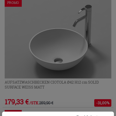
PROMO
AUFSATZWASCHBECKEN CIOTOLA Ø42 H12 cm SOLID
SURFACE WEISS MATT
179,33 €
259,90 €
-31,00%
/STK.
PROMO