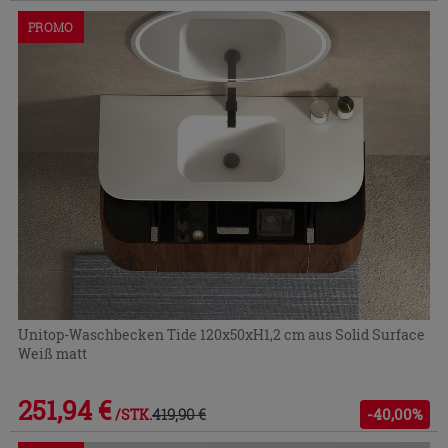
PROMO
Unitop-Waschbecken Tide 120x50xH1,2 cm aus Solid Surface
Weiß matt
251,94 €
419,90 €
-40,00%
/STK.