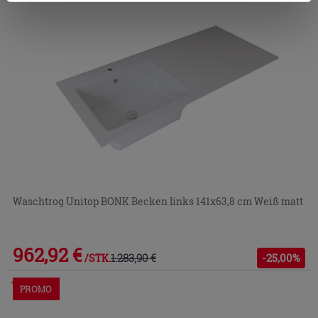
Zustimmung kann durch Klicken auf die Schaltfläche
„Cookies akzeptieren“ gegeben werden. Wenn Sie auf
die Schaltfläche "X" klicken, können Sie das Surfen erst
nach der Installation der technischen Cookies fortsetzen.
Waschtrog Unitop BONK Becken links 141x63,8 cm Weiß matt
962,92 €
1.283,90 €
-25,00%
/STK.
Im Geschäft oder über den Kundenservice bestellbar
PROMO