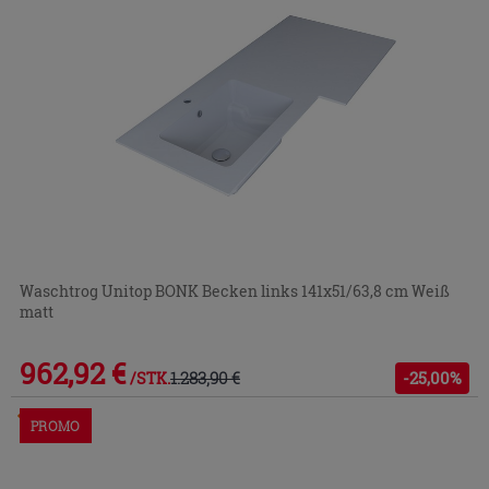
Waschtrog Unitop BONK Becken links 141x51/63,8 cm Weiß
matt
962,92 €
1.283,90 €
-25,00%
/STK.
Im Geschäft oder über den Kundenservice bestellbar
PROMO