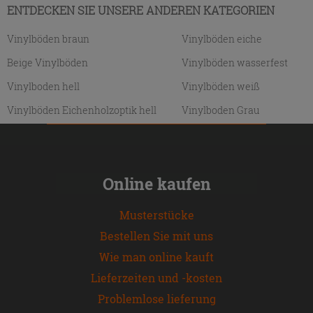
ENTDECKEN SIE UNSERE ANDEREN KATEGORIEN
Vinylböden braun
Vinylböden eiche
Beige Vinylböden
Vinylböden wasserfest
Vinylboden hell
Vinylböden weiß
Vinylböden Eichenholzoptik hell
Vinylboden Grau
Online kaufen
Musterstücke
Bestellen Sie mit uns
Wie man online kauft
Lieferzeiten und -kosten
Problemlose lieferung