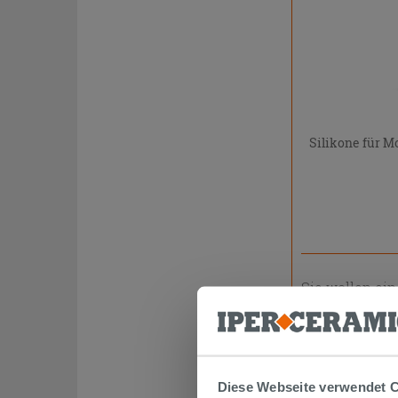
Silikone für M
Sie wollen ein
vorgestellt ha
hochwertige W
es den kleine
Um Ihnen zu h
an
Klebstoffe
Diese Webseite verwendet 