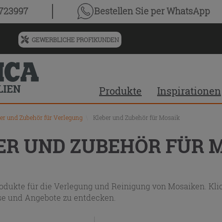
chnis
0723997
Bestellen Sie
per WhatsApp
GEWERBLICHE PROFIKUNDEN
Menü
für
vorgeschlagenen
Siteinhalt
Produkte
Inspirationen
und
Suchprotokoll
er und Zubehör für Verlegung
\
Kleber und Zubehör für Mosaik
ER UND ZUBEHÖR FÜR 
rodukte für die Verlegung und Reinigung von Mosaiken. Klic
ise und Angebote zu entdecken.