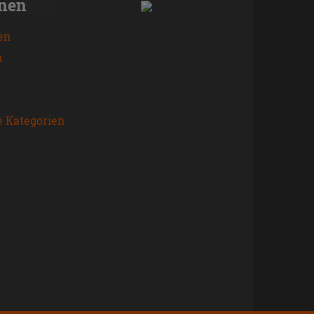
onen
en
n
e Kategorien