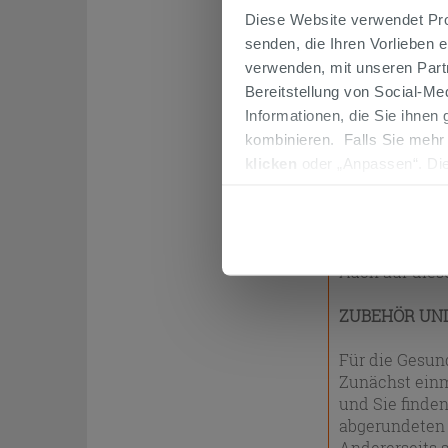
Produkten, di
Diese Website verwendet Prof
unserer Websi
senden, die Ihren Vorlieben 
verwenden, mit unseren Part
STUCK UND K
Bereitstellung von Social-M
Informationen, die Sie ihnen
Die Technik d
Aus diesem Gr
kombinieren. Falls Sie mehr
perfekte Haft
klicken
oder „Anpassen“. Die
Füllung zwisc
werden. Wenn Sie auf die Sch
unseren Vorst
Cookies fortsetzen.
In diesem Ber
entsprechen, 
Auch auf diese
ZUBEHÖR UND
Für die Gesund
Zunächst einm
und Sie finde
abgerundeten 
Andererseits 