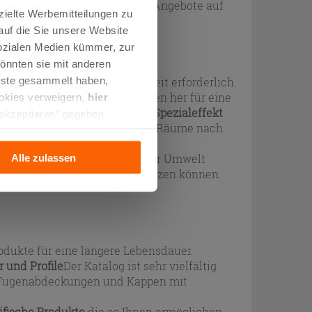
lt wurden. Entdecken Sie die Angebote auf
zielte Werbemitteilungen zu
 auf die Sie unsere Website
Sozialen Medien kümmer, zur
önnten sie mit anderen
enste gesammelt haben,
ße Sorgfalt und Aufmerksamkeit erforderlich.
n, die von ihren Eigenschaften her für eine
ookies verweigern,
hier
Die Spachtelmasse bietet eine
Spezialeffekt
 akzeptieren“ gegeben
he Effekte zu erzeugen und die Räume nach
llation der technischen
ie Ihren Vorstellungen von der Umwelt
Alle zulassen
l dauerhaft und problemlos nutzen können.
rodukte für eine längere Lebensdauer.
 und Profile
Der Katalog ist sehr vielfältig
n, Fugenabdeckungen und Kappen mit
ifische Produkte
die es Ihnen ermöglichen,