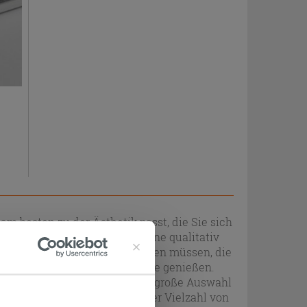
 am besten zu der Ästhetik passt, die Sie sich
 müssen wissen, dass Sie für eine qualitativ
n auch auf alle Produkte achten müssen, die
ur so können Sie perfekte Wände genießen.
chnitt von IPERCERAMICA eine große Auswahl
eiten und wählen Sie aus einer Vielzahl von