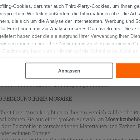
e für die spezifischsten Verlegungsanforderungen entwicke
iling-Cookies, darunter auch Third-Party-Cookies, um Ihnen ge
te.
entsprechen. Wir teilen außerdem die Informationen über die Art,
nern, die sich um die Analyse der Internetdaten, Werbung und 
LEBER: ZWISCHEN EFFIZIENZ UND STIL
edia-Funktionen und zur Analyse unseres Datenverkehrs. Diese k
 geliefert haben oder die sie aufgrund Ihrer Verwendung ihrer Di
er
mosaik
ist etwas ganz Besonderes: Beim Verlegen ist gro
und ist es wichtig, Klebstoffe und Spachtelmassen zu wähle
 wissen möchten oder Ihre Zustimmung zu allen oder einigen C
ung auf den Oberflächen geeignet sind, und nicht nur das: 
 Zustimmung kann durch Klicken auf die Schaltfläche „Cookies
hen den Kacheln und trägt dazu bei, verschiedene grafisc
altfläche "X" klicken, können Sie das Surfen erst nach der Insta
ellungen "einzufärben".
eich der Website können Sie aus Stuckelementen wählen, d
Anpassen
aber auch
Hochschule
zuverlässig, so dass Sie das Materia
r Seite sind effiziente und langlebige Silikone.
 REINIGUNG IHRER MOSAIKE
heit Ihrer Mosaike gibt es in diesem Bereich zahlreiche P
al können Sie aus einer großen Auswahl an
Mosaikzubehör
n dort Eckprofile in verschiedenen Materialien und Farbe
oder eckigen Formen.
sind für eine perfekte Oberflächenreinigung zahlreiche
spez