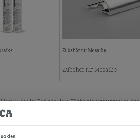
osaike
Zubehör für Mosaike
Zubehör für Mosaike
 Mosaik, das Ihr Bad oder Ihre Küche attraktiver macht, das
ben, und das gleichzeitig langlebig und zuverlässig ist. Sie
ahl nicht nur das richtige Material wählen müssen, sonder
n Fliesen ermöglichen, ihre beste Leistung zu erbringen: N
elfen, das Beste zu bekommen, finden Sie in diesem Abs
 und Zubehör für Mosaike
Besuchen Sie die verschiedenen S
Cookies