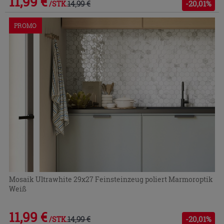
11,99 €
14,99 €
-20,01%
/STK.
PROMO
Mosaik Ultrawhite 29x27 Feinsteinzeug poliert Marmoroptik
Weiß
11,99 €
14,99 €
-20,01%
/STK.