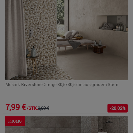
Mosaik Riverstone Greige 30,5x30,5 cm aus grauem Stein
7,99 €
9,99 €
-20,02%
/STK.
PROMO