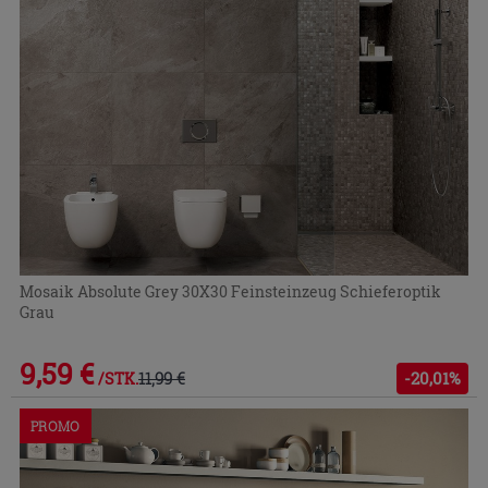
Mosaik Absolute Grey 30X30 Feinsteinzeug Schieferoptik
Grau
9,59 €
11,99 €
-20,01%
/STK.
PROMO