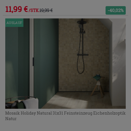
11,99 €
19,99 €
-40,02%
/STK.
AUSLAUF
Mosaik Holiday Natural 31x31 Feinsteinzeug Eichenholzoptik
Natur