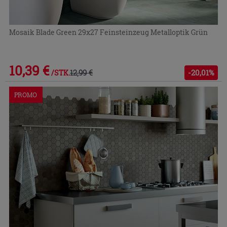
Mosaik Blade Green 29x27 Feinsteinzeug Metalloptik Grün
10,39 €
12,99 €
-20,01%
/STK.
PROMO