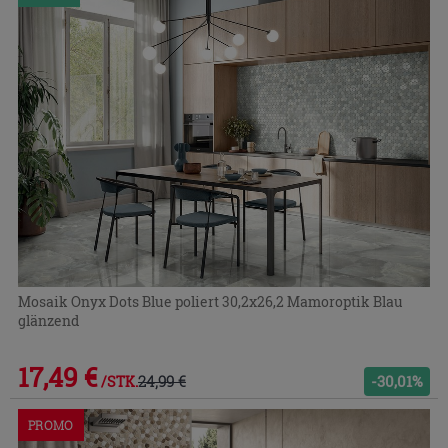
Mosaik Onyx Dots Blue poliert 30,2x26,2 Mamoroptik Blau
glänzend
17,49 €
24,99 €
-30,01%
/STK.
PROMO