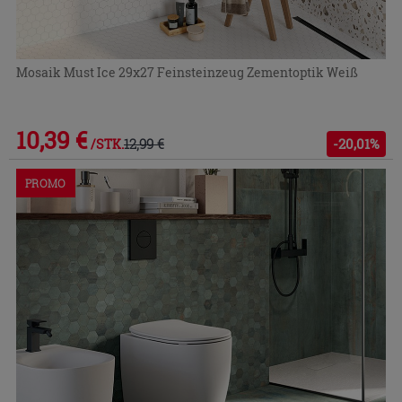
Mosaik Must Ice 29x27 Feinsteinzeug Zementoptik Weiß
10,39 €
12,99 €
-20,01%
/STK.
PROMO