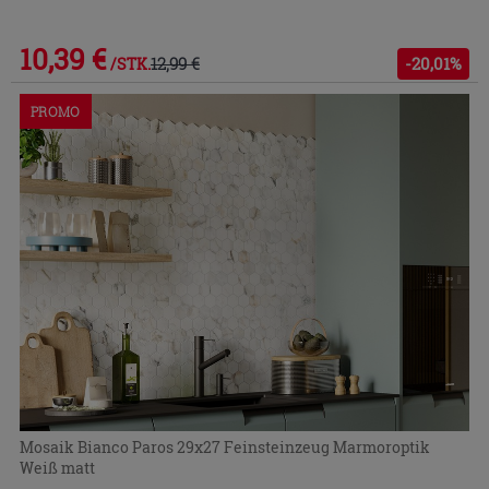
10,39 €
12,99 €
-20,01%
/STK.
PROMO
Mosaik Bianco Paros 29x27 Feinsteinzeug Marmoroptik
Weiß matt