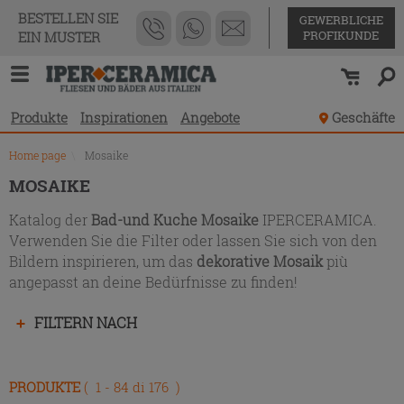
Produktverzeichnis
BESTELLEN SIE
GEWERBLICHE
PROFIKUNDE
EIN MUSTER
Produkte
Inspirationen
Angebote
Geschäfte
Home page
\
Mosaike
MOSAIKE
Katalog der
Bad-und Kuche Mosaike
IPERCERAMICA.
Verwenden Sie die Filter oder lassen Sie sich von den
Bildern inspirieren, um das
dekorative Mosaik
più
angepasst an deine Bedürfnisse zu finden!
Drücken
FILTERN NACH
Sie
die
Eingabetaste,
PRODUKTE
( 1 - 84 di 176 )
um