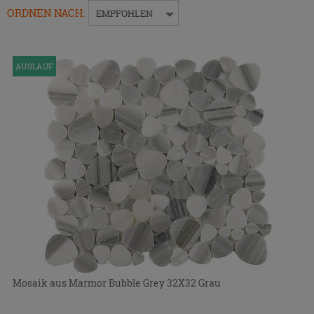
das
ORDNEN NACH
:
EMPFOHLEN
Menü
ein-
bzw.
AUSLAUF
auszublenden.
Mosaik aus Marmor Bubble Grey 32X32 Grau