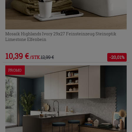
Mosaik Highlands Ivory 29x27 Feinsteinzeug Steinoptik
Limestone Elfenbein
10,39 €
12,99 €
-20,01%
/STK.
PROMO