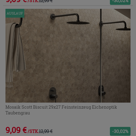
12,99 €
-30,02%
/STK.
AUSLAUF
Mosaik Scott Biscuit 29x27 Feinsteinzeug Eichenoptik
Taubengrau
9,09 €
12,99 €
-30,02%
/STK.