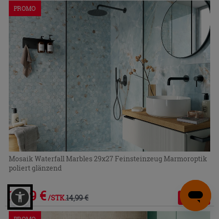
PROMO
Mosaik Waterfall Marbles 29x27 Feinsteinzeug Marmoroptik
poliert glänzend
11,99 €
14,99 €
-20,01%
/STK.