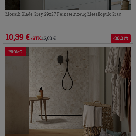
Mosaik Blade Grey 29x27 Feinsteinzeug Metalloptik Grau
10,39 €
12,99 €
-20,01%
/STK.
PROMO