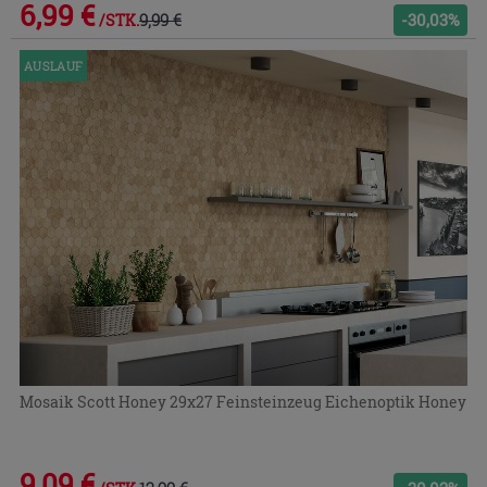
6,99 €
9,99 €
-30,03%
/STK.
AUSLAUF
Mosaik Scott Honey 29x27 Feinsteinzeug Eichenoptik Honey
9,09 €