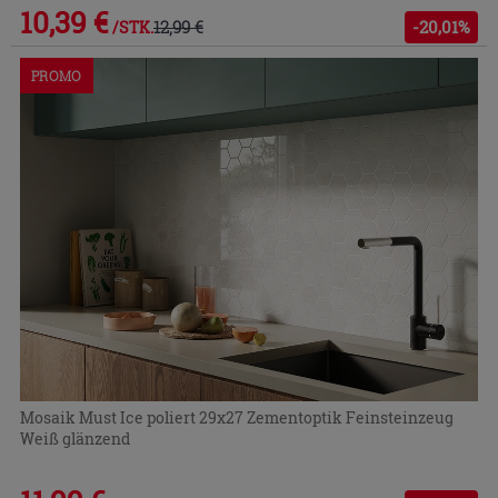
10,39 €
12,99 €
-20,01%
/STK.
PROMO
Mosaik Must Ice poliert 29x27 Zementoptik Feinsteinzeug
Weiß glänzend