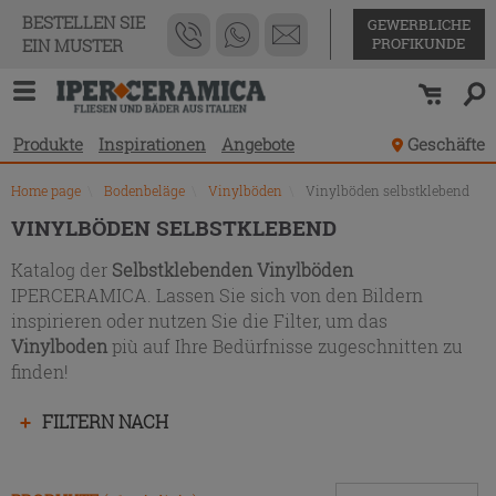
Produktverzeichnis
BESTELLEN SIE
GEWERBLICHE
PROFIKUNDE
EIN MUSTER
Produkte
Inspirationen
Angebote
Geschäfte
Home page
\
Bodenbeläge
\
Vinylböden
\
Vinylböden selbstklebend
VINYLBÖDEN SELBSTKLEBEND
Katalog der
Selbstklebenden Vinylböden
IPERCERAMICA. Lassen Sie sich von den Bildern
inspirieren oder nutzen Sie die Filter, um das
Vinylboden
più auf Ihre Bedürfnisse zugeschnitten zu
finden!
Drücken
FILTERN NACH
Sie
die
Eingabetaste,