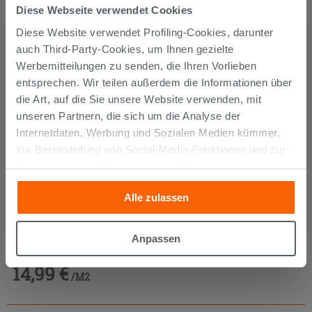
Diese Webseite verwendet Cookies
Diese Website verwendet Profiling-Cookies, darunter
auch Third-Party-Cookies, um Ihnen gezielte
Werbemitteilungen zu senden, die Ihren Vorlieben
entsprechen. Wir teilen außerdem die Informationen über
die Art, auf die Sie unsere Website verwenden, mit
unseren Partnern, die sich um die Analyse der
Internetdaten, Werbung und Sozialen Medien kümmer,
zur Bereitstellung von Social-Media-Funktionen und zur
Analyse unseres Datenverkehrs. Diese könnten sie mit
anderen Informationen, die Sie ihnen geliefert haben oder
Alle zulassen
die sie aufgrund Ihrer Verwendung ihrer Dienste
gesammelt haben, kombinieren. Falls Sie mehr wissen
Vinylboden Selbstklebend Chalet Grey Eichenholzoptik Grau
möchten oder Ihre Zustimmung zu allen oder einigen
Anpassen
Cookies verweigern,
hier klicken
oder „Anpassen“. Die
Zustimmung kann durch Klicken auf die Schaltfläche
14,99 €
/M2
„Cookies akzeptieren“ gegeben werden. Wenn Sie auf
die Schaltfläche "X" klicken, können Sie das Surfen erst