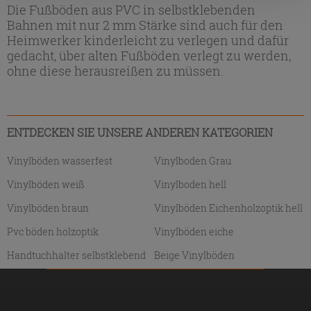
nach der Installation der technischen Cookies fortsetzen.
Die Fußböden aus PVC in selbstklebenden
Bahnen mit nur 2 mm Stärke sind auch für den
Heimwerker kinderleicht zu verlegen und dafür
gedacht, über alten Fußböden verlegt zu werden,
ohne diese herausreißen zu müssen.
ENTDECKEN SIE UNSERE ANDEREN KATEGORIEN
Vinylböden wasserfest
Vinylboden Grau
Vinylböden weiß
Vinylboden hell
Vinylböden braun
Vinylböden Eichenholzoptik hell
Pvc böden holzoptik
Vinylböden eiche
Handtuchhalter selbstklebend
Beige Vinylböden