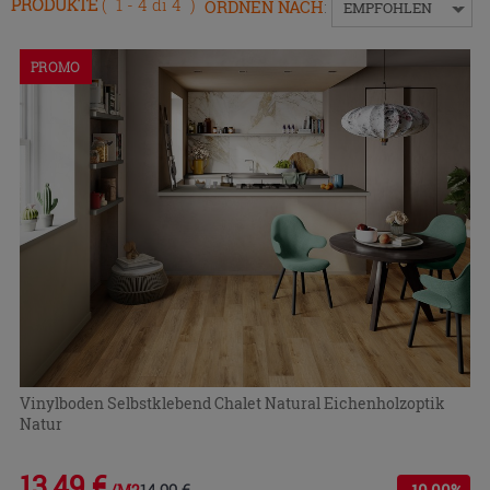
PRODUKTE
( 1 - 4 di 4 )
ORDNEN NACH
:
EMPFOHLEN
um
das
Menü
PROMO
ein-
bzw.
auszublenden.
Vinylboden Selbstklebend Chalet Natural Eichenholzoptik
Natur
13,49 €
14,99 €
-10,00%