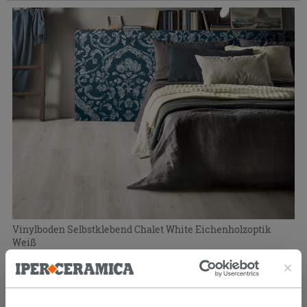
Vinylboden Selbstklebend Chalet White Eichenholzoptik
Weiß
14,99 €
/M2