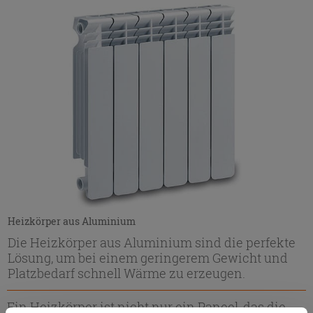
Heizkörper aus Aluminium
Die Heizkörper aus Aluminium sind die perfekte
Lösung, um bei einem geringerem Gewicht und
Platzbedarf schnell Wärme zu erzeugen.
Ein Heizkörper ist nicht nur ein Paneel, das die