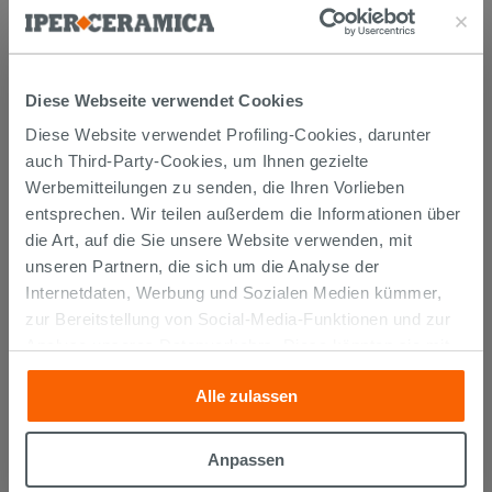
Wärme in all Ihren Wohnräumen verbreiten soll,
sondern auch ein prächtiger
Einrichtungsgegenstand
.
Diese Webseite verwendet Cookies
Deshalb hat IPERCERAMICA ein Sortiment an
Heizkörpern aus
Stahl
oder
Aluminium
Diese Website verwendet Profiling-Cookies, darunter
ausgewählt, das ihre Räume nicht nur erwärmt,
auch Third-Party-Cookies, um Ihnen gezielte
sondern ihnen außerdem
einen Hauch von Klasse
Werbemitteilungen zu senden, die Ihren Vorlieben
verleiht.
entsprechen. Wir teilen außerdem die Informationen über
die Art, auf die Sie unsere Website verwenden, mit
Das Ganze mit der typischen
Preisgünstigkeit
der
unseren Partnern, die sich um die Analyse der
Marke IPERCERAMICA.
Internetdaten, Werbung und Sozialen Medien kümmer,
zur Bereitstellung von Social-Media-Funktionen und zur
Analyse unseres Datenverkehrs. Diese könnten sie mit
anderen Informationen, die Sie ihnen geliefert haben oder
ENTDECKEN SIE UNSERE ANDEREN KATEGORIEN
Alle zulassen
die sie aufgrund Ihrer Verwendung ihrer Dienste
Röhrenheizkörper
Moderne heizkörper
gesammelt haben, kombinieren. Falls Sie mehr wissen
möchten oder Ihre Zustimmung zu allen oder einigen
Heizgeräte
Heizkörper vertikal
Anpassen
Cookies verweigern,
hier klicken
oder „Anpassen“. Die