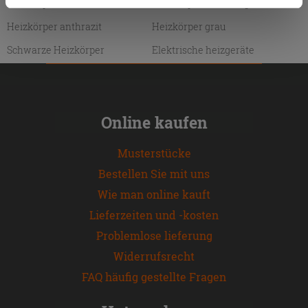
Heizkörper anschluss
Heizkörper halterungen
Zustimmung kann durch Klicken auf die Schaltfläche
„Cookies akzeptieren“ gegeben werden. Wenn Sie auf
Heizkörper anthrazit
Heizkörper grau
die Schaltfläche "X" klicken, können Sie das Surfen erst
Schwarze Heizkörper
Elektrische heizgeräte
nach der Installation der technischen Cookies fortsetzen.
Online kaufen
Musterstücke
Bestellen Sie mit uns
Wie man online kauft
Lieferzeiten und -kosten
Problemlose lieferung
Widerrufsrecht
FAQ häufig gestellte Fragen