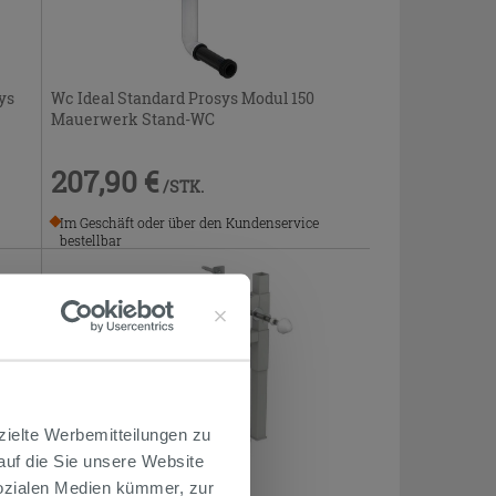
ys
Wc Ideal Standard Prosys Modul 150
Mauerwerk Stand-WC
207,90 €
/STK.
Im Geschäft oder über den Kundenservice
bestellbar
zielte Werbemitteilungen zu
 auf die Sie unsere Website
Sozialen Medien kümmer, zur