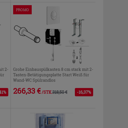
PROMO
it 2-
Grohe Einbauspülkasten 8 cm stark mit 2-
für
Tasten-Betätigungsplatte Start Weiß für
Wand-WC Spülrandlos
266,33 €
,41%
318,50 €
-16,37%
/STK.