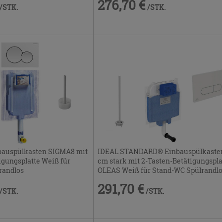
276,70 €
/STK.
/STK.
auspülkasten SIGMA8 mit
IDEAL STANDARD® Einbauspülkaste
igungsplatte Weiß für
cm stark mit 2-Tasten-Betätigungspla
randlos
OLEAS Weiß für Stand-WC Spülrandl
291,70 €
/STK.
/STK.