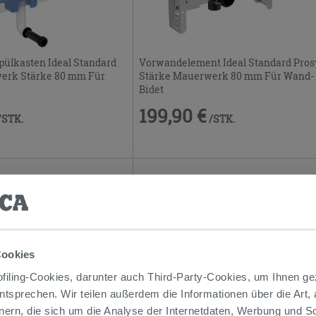
pülkasten Ideal Standard
Vorwandelement Ideal Standard Pros
erk Stärke 80 mm Für
Stärke Mauerwerk 80 mm Für Wand-
Bidet
199,90 €
/STK.
/STK.
Cookies
iling-Cookies, darunter auch Third-Party-Cookies, um Ihnen ge
entsprechen. Wir teilen außerdem die Informationen über die Art,
nern, die sich um die Analyse der Internetdaten, Werbung und 