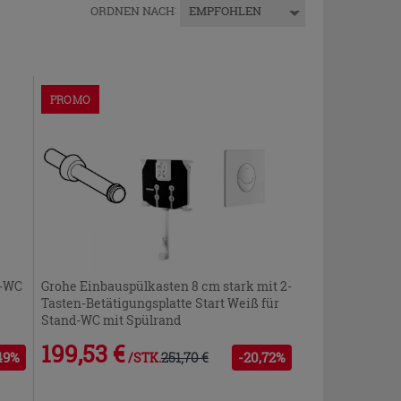
ORDNEN NACH
:
EMPFOHLEN
PROMO
d-WC
Grohe Einbauspülkasten 8 cm stark mit 2-
Tasten-Betätigungsplatte Start Weiß für
Stand-WC mit Spülrand
199,53 €
49%
251,70 €
-20,72%
/STK.