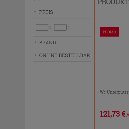
PRODUK
bzw.
auszublenden.
PREIS
€ -
€
PROMO
BRAND
ONLINE BESTELLBAR
Wc Unterputzs
121,73 €
/