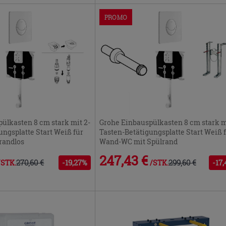
PROMO
ülkasten 8 cm stark mit 2-
Grohe Einbauspülkasten 8 cm stark m
ungsplatte Start Weiß für
Tasten-Betätigungsplatte Start Weiß 
randlos
Wand-WC mit Spülrand
247,43 €
270,60 €
-19,27%
299,60 €
-17
/STK.
/STK.