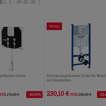
TE
( 1 - 36 di 36 )
PROMO
pülkasten Grohe
Unterputzspülkasten Grohe für Wan
Auf Gipsplatten
230,10 €
173,90 €
-30,00%
296,90 €
-22,
STK.
/STK.