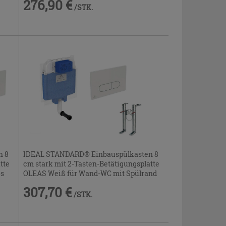
276,90 €
/STK.
n 8
IDEAL STANDARD® Einbauspülkasten 8
tte
cm stark mit 2-Tasten-Betätigungsplatte
os
OLEAS Weiß für Wand-WC mit Spülrand
307,70 €
/STK.