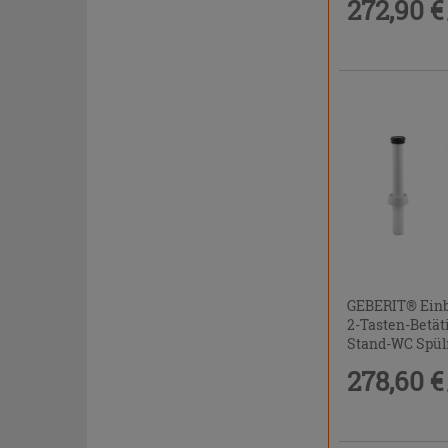
272,90 €
GEBERIT® Einb
2-Tasten-Betät
Stand-WC Spül
278,60 €