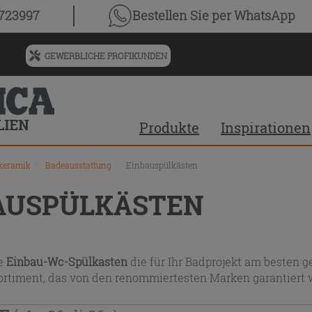
chnis
0723997
Bestellen Sie
per WhatsApp
GEWERBLICHE PROFIKUNDEN
Menü
für
vorgeschlagenen
Siteinhalt
Produkte
Inspirationen
und
Suchprotokoll
keramik
\
Badeausstattung
\
Einbauspülkästen
AUSPÜLKÄSTEN
ie
Einbau-Wc-Spülkasten
die für Ihr Badprojekt am besten 
sortiment, das von den renommiertesten Marken garantiert