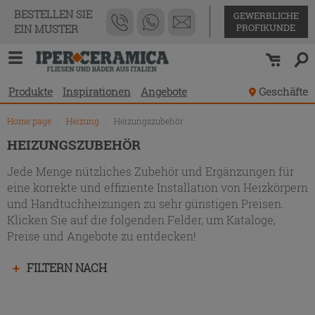
Produktverzeichnis
BESTELLEN SIE
GEWERBLICHE
PROFIKUNDE
EIN MUSTER
Produkte
Inspirationen
Angebote
Geschäfte
Home page
\
Heizung
\
Heizungszubehör
HEIZUNGSZUBEHÖR
Jede Menge nützliches Zubehör und Ergänzungen für
eine korrekte und effiziente Installation von Heizkörpern
und Handtuchheizungen zu sehr günstigen Preisen.
Klicken Sie auf die folgenden Felder, um Kataloge,
Preise und Angebote zu entdecken!
Drücken
FILTERN NACH
Sie
die
Eingabetaste,