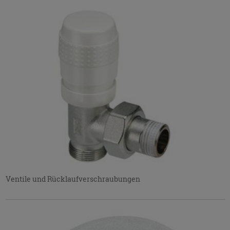
um
das
Menü
ein-
bzw.
auszublenden.
Ventile und Rücklaufverschraubungen