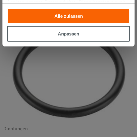
Analyse unseres Datenverkehrs. Diese könnten sie mit
Fittings für Verbundrohre
anderen Informationen, die Sie ihnen geliefert haben oder
Alle zulassen
die sie aufgrund Ihrer Verwendung ihrer Dienste
gesammelt haben, kombinieren. Falls Sie mehr wissen
möchten oder Ihre Zustimmung zu allen oder einigen
Anpassen
Cookies verweigern,
hier klicken
oder „Anpassen“. Die
Zustimmung kann durch Klicken auf die Schaltfläche
„Cookies akzeptieren“ gegeben werden. Wenn Sie auf
die Schaltfläche "X" klicken, können Sie das Surfen erst
nach der Installation der technischen Cookies fortsetzen.
Dichtungen