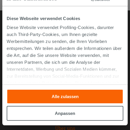
Diese Webseite verwendet Cookies
Diese Website verwendet Profiling-Cookies, darunter
Online kaufen
auch Third-Party-Cookies, um Ihnen gezielte
Werbemitteilungen zu senden, die Ihren Vorlieben
Musterstücke
entsprechen. Wir teilen außerdem die Informationen über
die Art, auf die Sie unsere Website verwenden, mit
Bestellen Sie mit uns
unseren Partnern, die sich um die Analyse der
Wie man online kauft
Internetdaten, Werbung und Sozialen Medien kümmer,
Lieferzeiten und -kosten
zur Bereitstellung von Social-Media-Funktionen und zur
Problemlose lieferung
Analyse unseres Datenverkehrs. Diese könnten sie mit
anderen Informationen, die Sie ihnen geliefert haben oder
Widerrufsrecht
Alle zulassen
die sie aufgrund Ihrer Verwendung ihrer Dienste
FAQ häufig gestellte Fragen
gesammelt haben, kombinieren. Falls Sie mehr wissen
möchten oder Ihre Zustimmung zu allen oder einigen
Unternehmen
Anpassen
Cookies verweigern,
hier klicken
oder „Anpassen“. Die
Zustimmung kann durch Klicken auf die Schaltfläche
Über uns