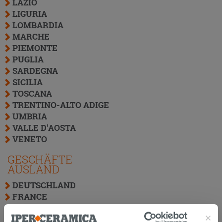
LAZIO
LIGURIA
LOMBARDIA
MARCHE
PIEMONTE
PUGLIA
SARDEGNA
SICILIA
TOSCANA
TRENTINO-ALTO ADIGE
UMBRIA
VALLE D'AOSTA
VENETO
GESCHÄFTE
AUSLAND
DEUTSCHLAND
FRANCE
MALTA
ÖSTERREICH