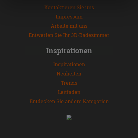
„Cookies akzeptieren“ gegeben werden. Wenn Sie auf
Kontaktieren Sie uns
die Schaltfläche "X" klicken, können Sie das Surfen erst
Impressum
nach der Installation der technischen Cookies fortsetzen.
Arbeite mit uns
Entwerfen Sie Ihr 3D-Badezimmer
Inspirationen
Inspirationen
Neuheiten
Trends
Leitfaden
Entdecken Sie andere Kategorien