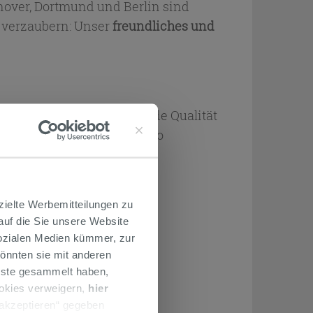
over, Dortmund und Berlin sind
n verzaubern: Unser
freundliches und
ass wir eine hervorragende Qualität
er etc., so dass unser Motto
zielte Werbemitteilungen zu
 auf die Sie unsere Website
Sozialen Medien kümmer, zur
önnten sie mit anderen
enste gesammelt haben,
ookies verweigern,
hier
 akzeptieren“ gegeben