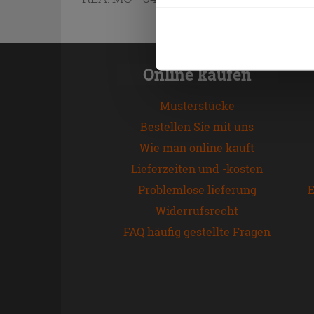
werden. Wenn Sie auf die Sch
Cookies fortsetzen.
Online kaufen
Musterstücke
Bestellen Sie mit uns
Wie man online kauft
Lieferzeiten und -kosten
Problemlose lieferung
E
Widerrufsrecht
FAQ häufig gestellte Fragen