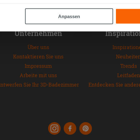
altfläche "X" klicken, können Sie das Surfen erst nach der Insta
Anpassen
Unternehmen
Inspirati
Über uns
Inspiration
Kontaktieren Sie uns
Neuheite
Impressum
Trends
Arbeite mit uns
Leitfaden
ntwerfen Sie Ihr 3D-Badezimmer
Entdecken Sie ander