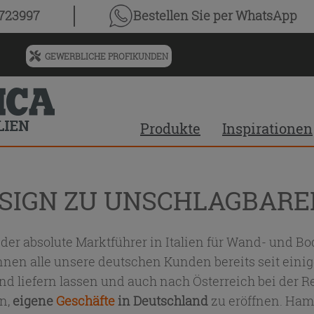
0723997
Bestellen Sie
per WhatsApp
GEWERBLICHE PROFIKUNDEN
Menü
für
vorgeschlagenen
Siteinhalt
Produkte
Inspirationen
und
Suchprotokoll
ESIGN ZU UNSCHLAGBARE
 der absolute Marktführer in Italien für Wand- und 
n alle unsere deutschen Kunden bereits seit einige
nd liefern lassen und auch nach Österreich bei der R
n,
eigene
Geschäfte
in Deutschland
zu eröffnen. Ham