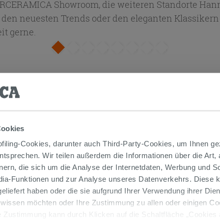
ERCERAMICA Showroom, die weiteren Standorte Hann
on den neuesten Trends oder den eleganten Klassiker
it gerne.
miertesten italienischen Herstellern
zusammen, so d
nserer Lieferkette keine Großhändler, Zwischenhändl
n Preisen
“ nicht nur eine leere Worthülse ist.
uch, ob im Webshop oder in unseren Filialen!
Cookies
iling-Cookies, darunter auch Third-Party-Cookies, um Ihnen ge
entsprechen. Wir teilen außerdem die Informationen über die Art,
nern, die sich um die Analyse der Internetdaten, Werbung und 
edia-Funktionen und zur Analyse unseres Datenverkehrs. Diese k
 geliefert haben oder die sie aufgrund Ihrer Verwendung ihrer Di
 wissen möchten oder Ihre Zustimmung zu allen oder einigen C
e eingezahlt
 Zustimmung kann durch Klicken auf die Schaltfläche „Cookies