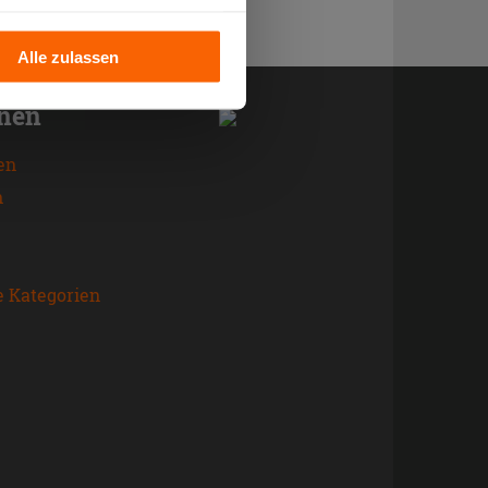
llation der technischen
Alle zulassen
onen
en
n
e Kategorien