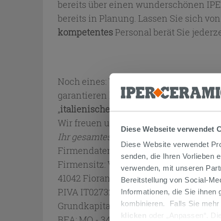
bereits über einen wunderschönen IP
bereits in Planung. Lassen Sie sich v
kompetentes
Personal berät Sie jederze
Noch eines: Wir arbeiten mit den
renom
garantieren können. Zudem gibt es in u
„
italienisches Design zu unschlagbare
Wir freuen uns jederzeit auf Ihren Bes
Diese Webseite verwendet 
Ihr gesamtes IPERCERAMICA Team
Diese Website verwendet Prof
Firmendaten: IPERCERAMICA S.p.A.
senden, die Ihren Vorlieben 
Firmensitz: Via Pedemontana 13
verwenden, mit unseren Part
41042 Fiorano Modenese (MO) - Italy
Bereitstellung von Social-M
P.IVA IT02732900366
Informationen, die Sie ihnen
kombinieren. Falls Sie mehr
Grundkapital Euro 750.000,00 zur Gänz
klicken
oder „Anpassen“. Die
REA: MO - 347932