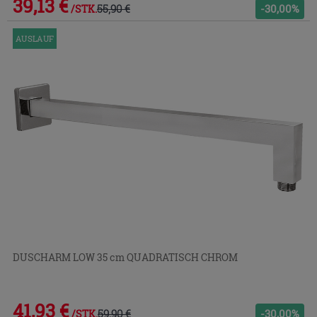
39,13 €
55,90 €
-30,00%
/STK.
AUSLAUF
DUSCHARM LOW 35 cm QUADRATISCH CHROM
41,93 €
59,90 €
-30,00%
/STK.