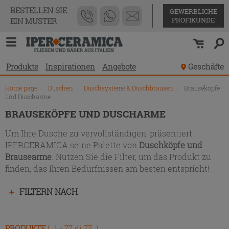
Produktverzeichnis
BESTELLEN SIE
GEWERBLICHE
PROFIKUNDE
EIN MUSTER
Produkte
Inspirationen
Angebote
Geschäfte
Home page
\
Duschen
\
Duschsysteme & Duschbrausen
\
Brauseköpfe
und Duscharme
BRAUSEKÖPFE UND DUSCHARME
Um Ihre Dusche zu vervollständigen, präsentiert
IPERCERAMICA seine Palette von
Duschköpfe und
Brausearme
. Nutzen Sie die Filter, um das Produkt zu
finden, das Ihren Bedürfnissen am besten entspricht!
Drücken
FILTERN NACH
Sie
die
Eingabetaste,
PRODUKTE
( 1 - 77 di 77 )