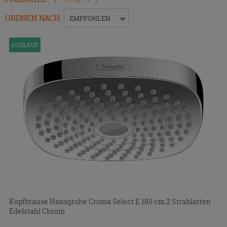
um
das
ORDNEN NACH
:
EMPFOHLEN
Menü
ein-
AUSLAUF
bzw.
auszublenden.
Kopfbrause Hansgrohe Croma Select E 180 cm 2 Strahlarten
Edelstahl Chrom