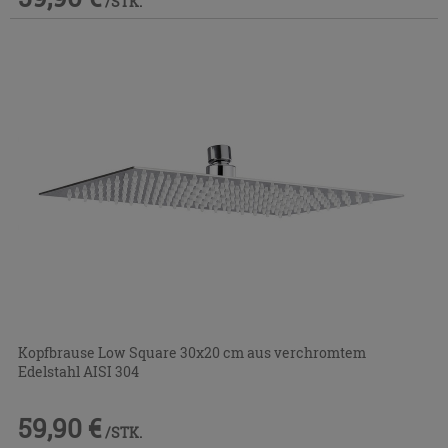
/STK.
Kopfbrause Low Square 30x20 cm aus verchromtem
Edelstahl AISI 304
59,90 €
/STK.