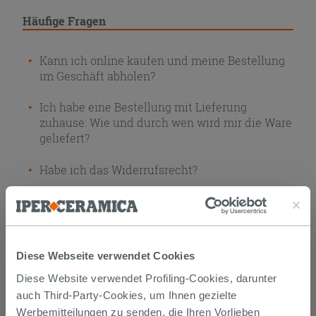
Häufige Fragen
Kann ich online kaufen und meine Bestellung
im Geschäft abholen?
Ich habe eine Bestellung mit Lieferung
zuhause: Wie und durch wen wird mir die Ware
geliefert?
Habe ich das Widerrufsrecht?
Kann ich die Lieferadresse ändern, wenn die
Zustellung schon erfolgt ist?
Nach welcher Zeit kann ich meine Bestellung
Diese Webseite verwendet Cookies
abholen?
Diese Website verwendet Profiling-Cookies, darunter
Kann ich im Geschäft ein Produkt sofort
auch Third-Party-Cookies, um Ihnen gezielte
lieferbar erhalten, das auf der Webseite
Werbemitteilungen zu senden, die Ihren Vorlieben