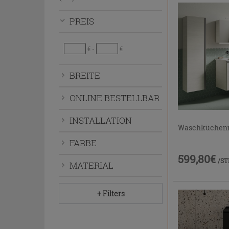
bzw.
auszublenden.
PREIS
€ -
€
BREITE
ONLINE BESTELLBAR
INSTALLATION
Waschküchenm
FARBE
599,80€
/ST
MATERIAL
+ Filters