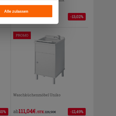
us
llation der technischen
Alle zulassen
316,42€
ab
-13,02%
,02%
363,80€
/STK.
PROMO
Waschküchenmöbel Uniko
111,04€
ab
,50%
-12,49%
126,90€
/STK.