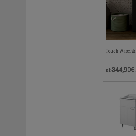
Touch Wasch
344,90€
ab