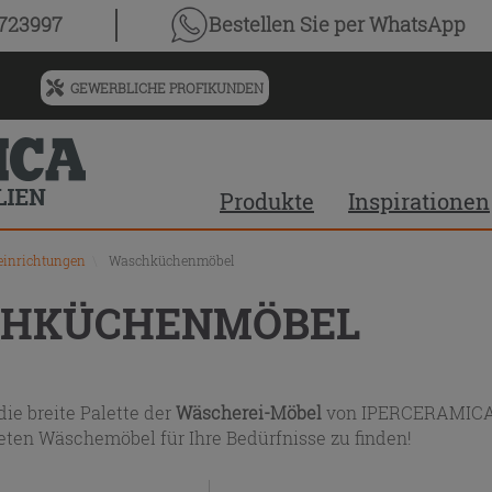
chnis
0723997
Bestellen Sie
per WhatsApp
GEWERBLICHE PROFIKUNDEN
Menü
für
vorgeschlagenen
Siteinhalt
Produkte
Inspirationen
und
Suchprotokoll
einrichtungen
\
Waschküchenmöbel
CHKÜCHENMÖBEL
ie breite Palette der
Wäscherei-Möbel
von IPERCERAMICA! 
eten Wäschemöbel für Ihre Bedürfnisse zu finden!