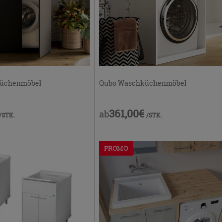
Qubo Waschküchenmöbel
küchenmöbel
361,00€
ab
/STK.
/STK.
PROMO