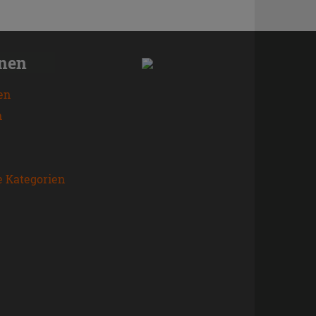
onen
en
n
e Kategorien