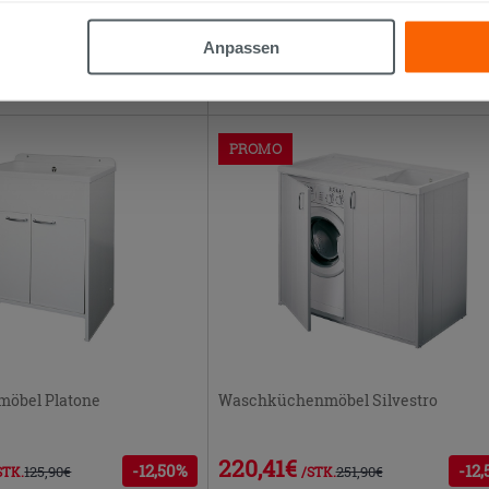
Waschtrog für Außenbereich Reno a
altfläche "X" klicken, können Sie das Surfen erst nach der Insta
Pvc und Keramik
Anpassen
316,42€
-15,00%
-13
152,90€
363,80€
/STK.
/STK.
PROMO
öbel Platone
Waschküchenmöbel Silvestro
220,41€
-12,50%
-12
125,90€
251,90€
STK.
/STK.