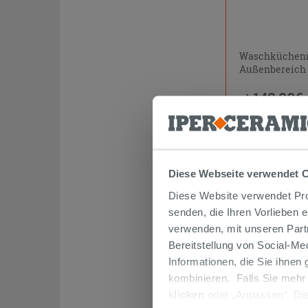
Waschküchenm
Außenbereich
142,90€
ab
PROMO
Diese Webseite verwendet 
Diese Website verwendet Prof
senden, die Ihren Vorlieben 
verwenden, mit unseren Part
Bereitstellung von Social-M
Informationen, die Sie ihnen
kombinieren. Falls Sie mehr
klicken
oder „Anpassen“. Die
Waschküchenm