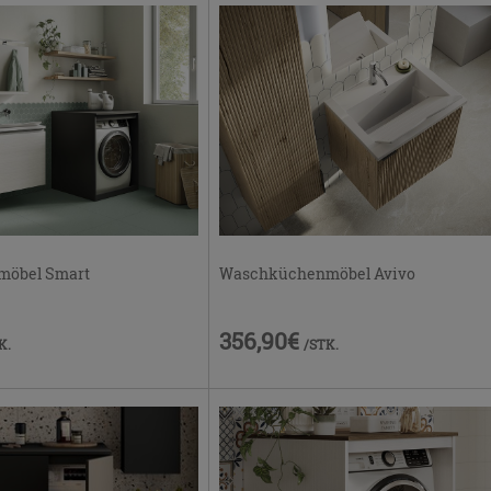
öbel Smart
Waschküchenmöbel Avivo
356,90€
K.
/STK.