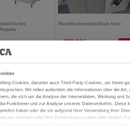
Waschküchenmöbel Bonk-Serie
öbel für den
 Rugiada
578,09€
ab
-25,
770,80€
/STK.
/STK.
PROMO
Cookies
iling-Cookies, darunter auch Third-Party-Cookies, um Ihnen ge
entsprechen. Wir teilen außerdem die Informationen über die Art,
nern, die sich um die Analyse der Internetdaten, Werbung und 
edia-Funktionen und zur Analyse unseres Datenverkehrs. Diese k
 geliefert haben oder die sie aufgrund Ihrer Verwendung ihrer Di
 wissen möchten oder Ihre Zustimmung zu allen oder einigen C
 Zustimmung kann durch Klicken auf die Schaltfläche „Cookies
öbel Brina-Serie