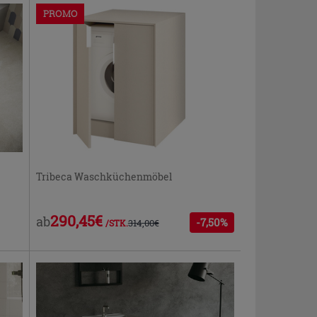
PROMO
Tribeca Waschküchenmöbel
290,45€
ab
-7,50%
314,00€
/STK.