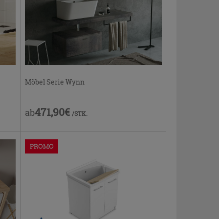
Möbel Serie Wynn
471,90€
ab
/STK.
PROMO