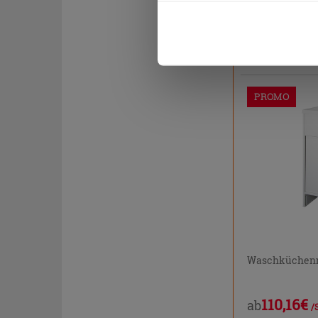
werden. Wenn Sie auf die Sch
Cookies fortsetzen.
129,96€
ab
PROMO
Waschküchenm
110,16€
ab
/