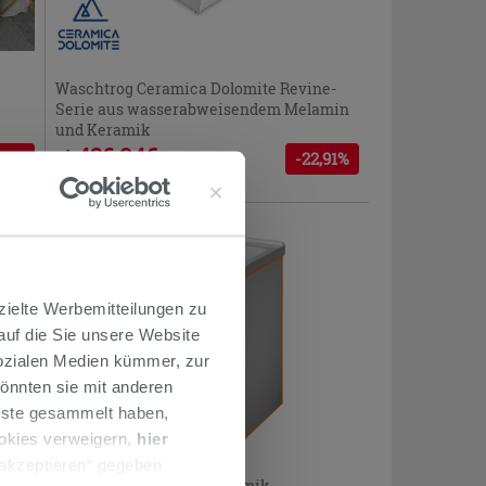
Waschtrog Ceramica Dolomite Revine-
Serie aus wasserabweisendem Melamin
und Keramik
436,94€
ab
00%
-22,91%
566,80€
/STK.
PROMO
zielte Werbemitteilungen zu
 auf die Sie unsere Website
Sozialen Medien kümmer, zur
önnten sie mit anderen
enste gesammelt haben,
ookies verweigern,
hier
 akzeptieren“ gegeben
Waschtrog Reno aus Keramik