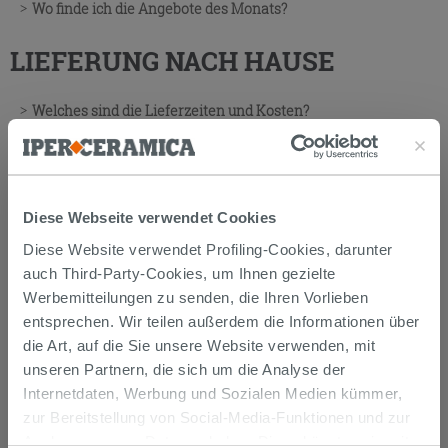
Wo finde ich die Angebote des Monats?
LIEFERUNG NACH HAUSE
Welches sind die Lieferzeiten und Kosten?
Kann ich meine Bestellung im Ausland erhalten?
Kann ich die Lieferadresse ändern, wenn die Zustellung
schon erfolgt ist?
Diese Webseite verwendet Cookies
Kann ich eine andere Lieferadresse als die
Rechnungsadresse eingeben?
Diese Website verwendet Profiling-Cookies, darunter
Ich habe eine Bestellung mit Lieferung zuhause: Wie und
auch Third-Party-Cookies, um Ihnen gezielte
durch wen wird mir die Ware geliefert?
Werbemitteilungen zu senden, die Ihren Vorlieben
entsprechen. Wir teilen außerdem die Informationen über
Muss ich einige Dokumente bei Zustellung beachten?
die Art, auf die Sie unsere Website verwenden, mit
Ich habe nur einen Teil der bestellten Ware erhalten. Wann
unseren Partnern, die sich um die Analyse der
wird der fehlende Teil geliefert?
Internetdaten, Werbung und Sozialen Medien kümmer,
Ich habe eine Bestellung mit Lieferung zuhause und ich habe
zur Bereitstellung von Social-Media-Funktionen und zur
beschädigte Ware bekommen. Wie kann ich eine Reklamation
einbringen?
Analyse unseres Datenverkehrs. Diese könnten sie mit