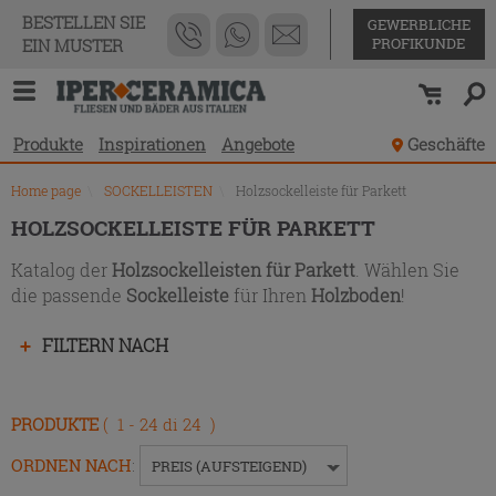
Produktverzeichnis
BESTELLEN SIE
GEWERBLICHE
PROFIKUNDE
EIN MUSTER
Produkte
Inspirationen
Angebote
Geschäfte
Home page
\
SOCKELLEISTEN
\
Holzsockelleiste für Parkett
HOLZSOCKELLEISTE FÜR PARKETT
Katalog der
Holzsockelleisten für Parkett
. Wählen Sie
die passende
Sockelleiste
für Ihren
Holzboden
!
Drücken
FILTERN NACH
Sie
die
Eingabetaste,
PRODUKTE
( 1 - 24 di 24 )
um
das
ORDNEN NACH
:
PREIS (AUFSTEIGEND)
Menü