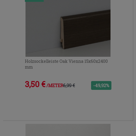
Holzsockelleiste Oak Vienna 15x60x2400
mm
3,50 €
6,99 €
-49,92%
/METER