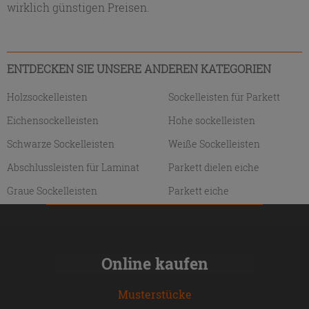
wirklich günstigen Preisen.
ENTDECKEN SIE UNSERE ANDEREN KATEGORIEN
Holzsockelleisten
Sockelleisten für Parkett
Eichensockelleisten
Hohe sockelleisten
Schwarze Sockelleisten
Weiße Sockelleisten
Abschlussleisten für Laminat
Parkett dielen eiche
Graue Sockelleisten
Parkett eiche
Online kaufen
Musterstücke