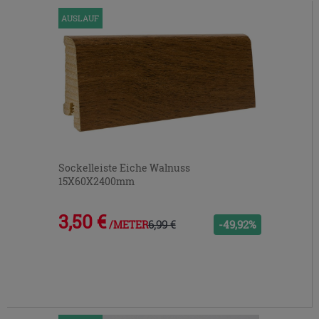
ein-
AUSLAUF
bzw.
auszublenden.
Sockelleiste Eiche Walnuss
15X60X2400mm
3,50 €
6,99 €
-49,92%
/METER