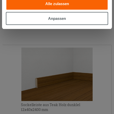
Alle zulassen
die sie aufgrund Ihrer Verwendung ihrer Dienste
gesammelt haben, kombinieren. Falls Sie mehr wissen
6,99 €
/METER
möchten oder Ihre Zustimmung zu allen oder einigen
Anpassen
Cookies verweigern,
hier klicken
oder „Anpassen“. Die
Zustimmung kann durch Klicken auf die Schaltfläche
„Cookies akzeptieren“ gegeben werden. Wenn Sie auf
die Schaltfläche "X" klicken, können Sie das Surfen erst
nach der Installation der technischen Cookies fortsetzen.
Sockelleiste aus Teak Holz dunklel
12x40x2400 mm