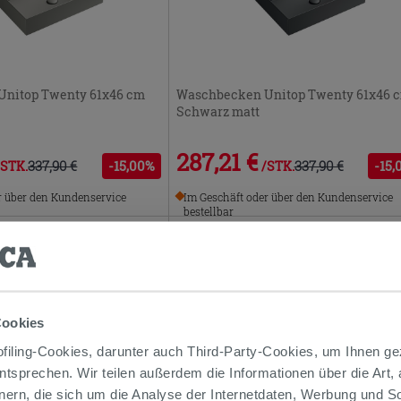
nitop Twenty 61x46 cm
Waschbecken Unitop Twenty 61x46 
Schwarz matt
287,21 €
337,90 €
-15,00%
337,90 €
-15,
/STK.
/STK.
r über den Kundenservice
Im Geschäft oder über den Kundenservice
bestellbar
PROMO
Cookies
iling-Cookies, darunter auch Third-Party-Cookies, um Ihnen ge
entsprechen. Wir teilen außerdem die Informationen über die Art,
nern, die sich um die Analyse der Internetdaten, Werbung und 