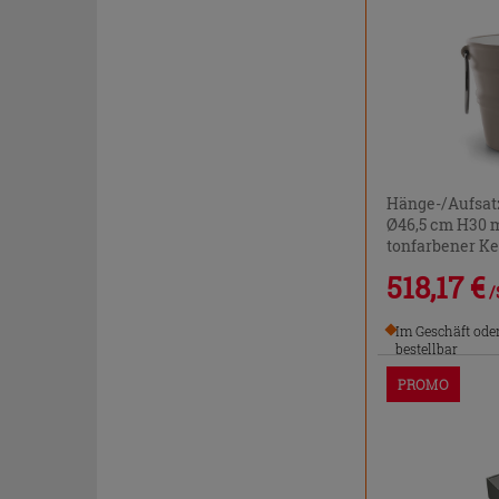
Hänge-/Aufsat
Ø46,5 cm H30 m
tonfarbener K
518,17 €
/
Im Geschäft ode
bestellbar
PROMO