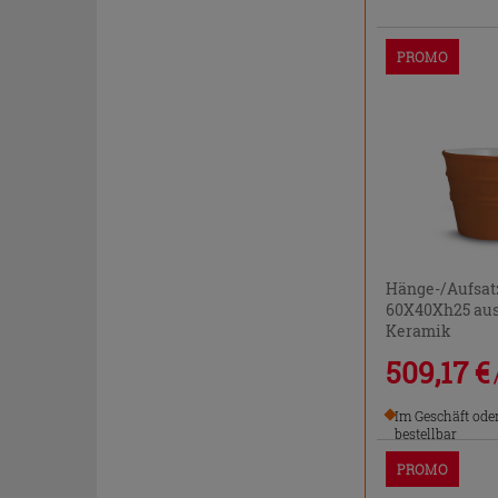
PROMO
Hänge-/Aufsa
60X40Xh25 aus
Keramik
509,17 €
Im Geschäft ode
bestellbar
PROMO