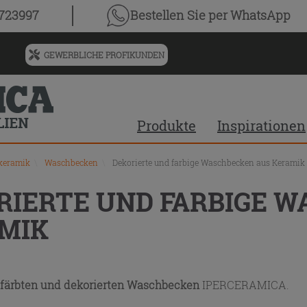
chnis
0723997
Bestellen Sie
per WhatsApp
GEWERBLICHE PROFIKUNDEN
Menü
für
vorgeschlagenen
Siteinhalt
Produkte
Inspirationen
und
Suchprotokoll
keramik
\
Waschbecken
\
Dekorierte und farbige Waschbecken aus Keramik
RIERTE UND FARBIGE 
MIK
färbten und dekorierten Waschbecken
IPERCERAMICA.