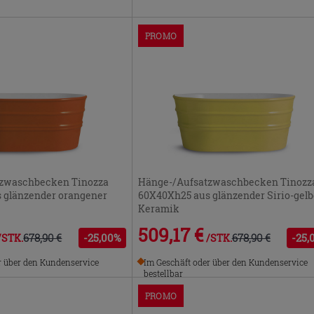
PROMO
tzwaschbecken Tinozza
Hänge-/Aufsatzwaschbecken Tinozz
 glänzender orangener
60X40Xh25 aus glänzender Sirio-gelb
Keramik
509,17 €
678,90 €
-25,00%
678,90 €
-25,
/STK.
/STK.
r über den Kundenservice
Im Geschäft oder über den Kundenservice
bestellbar
PROMO