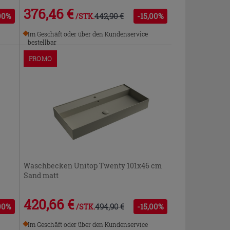
376,46 €
00%
442,90 €
-15,00%
/STK.
Im Geschäft oder über den Kundenservice
bestellbar
PROMO
Waschbecken Unitop Twenty 101x46 cm
Sand matt
420,66 €
00%
494,90 €
-15,00%
/STK.
Im Geschäft oder über den Kundenservice