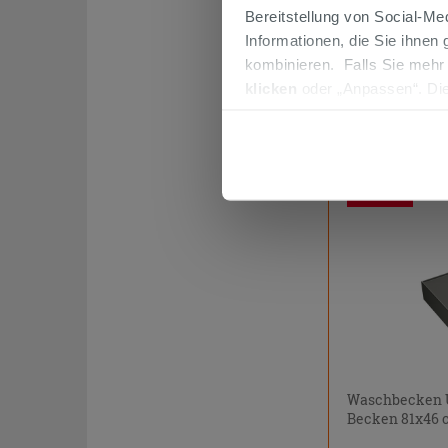
Bereitstellung von Social-M
Waschbecken U
Informationen, die Sie ihnen
Grau matt
kombinieren. Falls Sie mehr
klicken
oder „Anpassen“. Die
376,46 €
werden. Wenn Sie auf die Sch
Cookies fortsetzen.
Im Geschäft ode
bestellbar
PROMO
Waschbecken U
Becken 81x46 