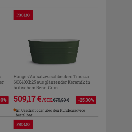
PROMO
a
Hänge-/Aufsatzwaschbecken Tinozza
er
60X40Xh25 aus glänzender Keramik in
britischem Renn-Grün
509,17 €
00%
678,90 €
-25,00%
/STK.
Im Geschäft oder über den Kundenservice
bestellbar
PROMO