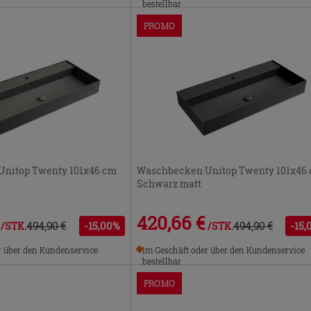
bestellbar
PROMO
nitop Twenty 101x46 cm
Waschbecken Unitop Twenty 101x46
Schwarz matt
420,66 €
494,90 €
-15,00%
494,90 €
-15,
/STK.
/STK.
r über den Kundenservice
Im Geschäft oder über den Kundenservice
bestellbar
PROMO