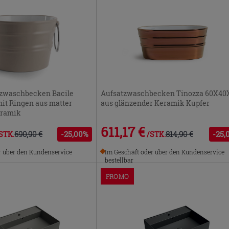
zwaschbecken Bacile
Aufsatzwaschbecken Tinozza 60X40
it Ringen aus matter
aus glänzender Keramik Kupfer
eramik
611,17 €
690,90 €
-25,00%
814,90 €
-25,
STK.
/STK.
r über den Kundenservice
Im Geschäft oder über den Kundenservice
bestellbar
PROMO