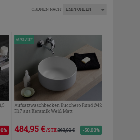
ORDNEN NACH
:
EMPFOHLEN
AUSLAUF
,5
Aufsatzwaschbecken Bucchero Rund Ø42
H17 aus Keramik Weiß Matt
484,95 €
00%
969,90 €
-50,00%
/STK.