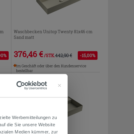
cm
Waschbecken Unitop Twenty 81x46 cm
Sand matt
376,46 €
00%
442,90 €
-15,00%
/STK.
Im Geschäft oder über den Kundenservice
bestellbar
PROMO
zielte Werbemitteilungen zu
 auf die Sie unsere Website
Sozialen Medien kümmer, zur