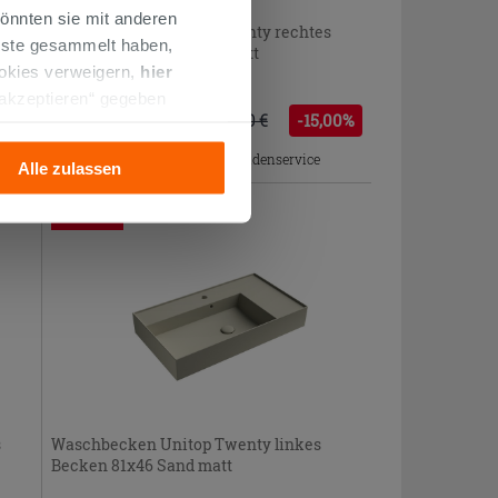
önnten sie mit anderen
cm
Waschbecken Unitop Twenty rechtes
enste gesammelt haben,
Becken 81x46 cm Sand matt
ookies verweigern,
hier
 akzeptieren“ gegeben
376,46 €
00%
442,90 €
-15,00%
/STK.
llation der technischen
Im Geschäft oder über den Kundenservice
Alle zulassen
bestellbar
PROMO
s
Waschbecken Unitop Twenty linkes
Becken 81x46 Sand matt