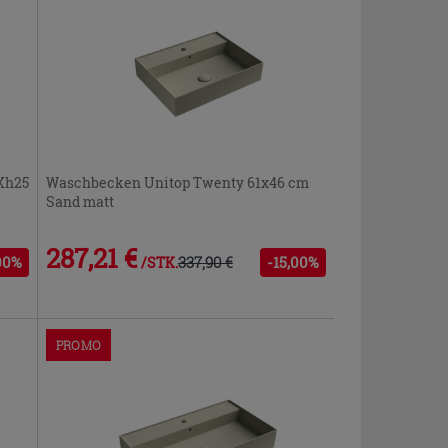
Xh25
Waschbecken Unitop Twenty 61x46 cm
Sand matt
287,21 €
00%
337,90 €
-15,00%
/STK.
PROMO