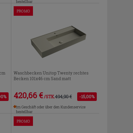
bestellbar
PROMO
 cm
Waschbecken Unitop Twenty rechtes
Becken 101x46 cm Sand matt
420,66 €
00%
494,90 €
-15,00%
/STK.
Im Geschäft oder über den Kundenservice
bestellbar
PROMO