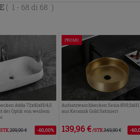
TE
( 1 - 68 di 68 )
PROMO
ecken Adda 72x41xH14,5
Aufsatzwaschbecken Sesia Ø39,5xH11
t der Optik von weißem
aus Keramik Gold Satiniert
or
139,96 €
299,90 €
-60,00%
349,90 €
-60,
/STK.
/STK.