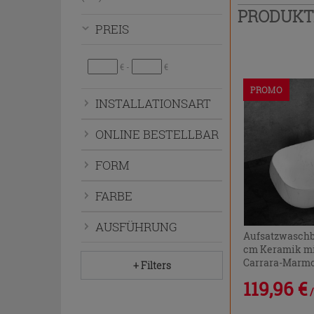
bzw.
PRODUK
auszublenden.
PREIS
€ -
€
PROMO
INSTALLATIONSART
ONLINE BESTELLBAR
FORM
FARBE
AUSFÜHRUNG
Aufsatzwaschb
cm Keramik mi
Carrara-Marm
+ Filters
119,96 €