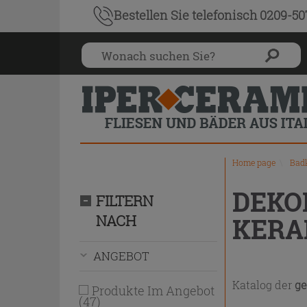
Produktverzei
Bestellen Sie
telefonisch 0209-5
Home page
\
Bad
Facettenwert
10651
DEKO
Drücken
Angebot
PREIS
INSTALLATIONSART
ONLINE
FORM
FARBE
AUSFÜHRUNG
Unterer
Oberer
FILTERN
(47)
Grenzwert
Grenzwert
Sie
BESTELLBAR
NACH
KERA
die
Eingabetaste,
um
ANGEBOT
das
Menü
Katalog der
ge
Produkte Im Angebot
ein-
(
47
)