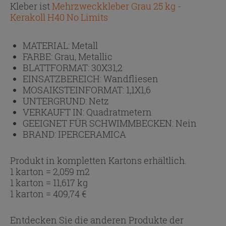
Kleber ist
Mehrzweckkleber Grau 25 kg -
Kerakoll H40 No Limits
MATERIAL:
Metall
FARBE:
Grau, Metallic
BLATTFORMAT:
30X31,2
EINSATZBEREICH:
Wandfliesen
MOSAIKSTEINFORMAT:
1,1X1,6
UNTERGRUND:
Netz
VERKAUFT IN:
Quadratmetern
GEEIGNET FÜR SCHWIMMBECKEN:
Nein
BRAND:
IPERCERAMICA
Produkt in kompletten Kartons erhältlich.
1 karton = 2,059 m2
1 karton = 11,617 kg
1 karton =
409,74
€
Entdecken Sie die anderen Produkte der