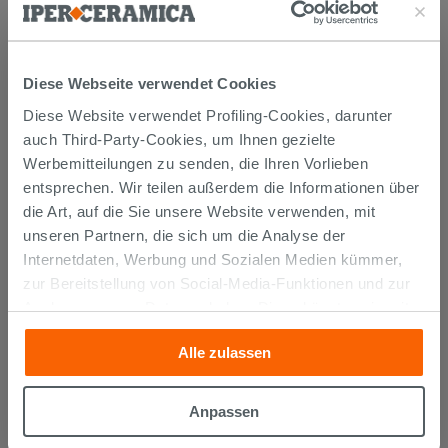
Diese Webseite verwendet Cookies
KUNDEN, DIE DIESEN ARTIKEL
Diese Website verwendet Profiling-Cookies, darunter
auch Third-Party-Cookies, um Ihnen gezielte
GEKAUFT HABEN, KAUFTEN
Werbemitteilungen zu senden, die Ihren Vorlieben
AUCH...
entsprechen. Wir teilen außerdem die Informationen über
die Art, auf die Sie unsere Website verwenden, mit
unseren Partnern, die sich um die Analyse der
Internetdaten, Werbung und Sozialen Medien kümmer,
zur Bereitstellung von Social-Media-Funktionen und zur
Analyse unseres Datenverkehrs. Diese könnten sie mit
anderen Informationen, die Sie ihnen geliefert haben oder
Alle zulassen
die sie aufgrund Ihrer Verwendung ihrer Dienste
gesammelt haben, kombinieren. Falls Sie mehr wissen
möchten oder Ihre Zustimmung zu allen oder einigen
Anpassen
Cookies verweigern,
hier klicken
oder „Anpassen“. Die