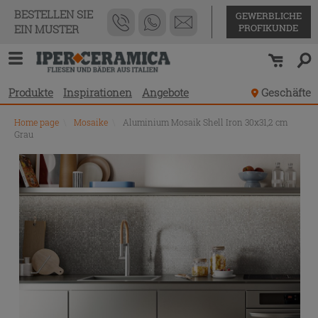
BESTELLEN SIE
GEWERBLICHE
PROFIKUNDE
EIN MUSTER
Produkte
Inspirationen
Angebote
Geschäfte
Home page
\
Mosaike
\
Aluminium Mosaik Shell Iron 30x31,2 cm
Grau