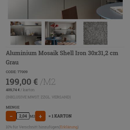
Aluminium Mosaik Shell Iron 30x31,2 cm
Grau
CODE: 77009
199,00
€
/M2
409,74
€
/ karton
(INKLUSIVE MWST. ZZGL.
VERSAND
)
MENGE
−
+
= 1 KARTON
M2
10% für Verschnitt hinzufügen(
Erklärung
)