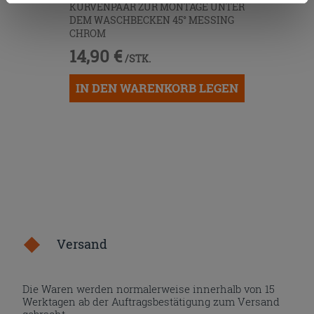
Zustimmung kann durch Klicken auf die Schaltfläche
KURVENPAAR ZUR MONTAGE UNTER
„Cookies akzeptieren“ gegeben werden. Wenn Sie auf
DEM WASCHBECKEN 45° MESSING
CHROM
die Schaltfläche "X" klicken, können Sie das Surfen erst
14,90 €
nach der Installation der technischen Cookies fortsetzen.
/STK.
IN DEN WARENKORB LEGEN
Versand
Die Waren werden normalerweise innerhalb von 15
Werktagen ab der Auftragsbestätigung zum Versand
gebracht.