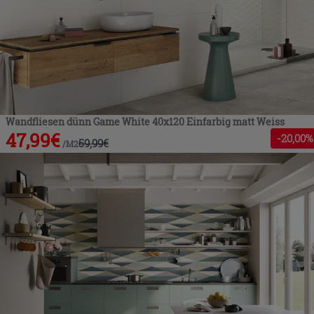
Wandfliesen dünn Game White 40x120 Einfarbig matt Weiss
47,99
€
-
20
,00%
59,99
€
/
M2