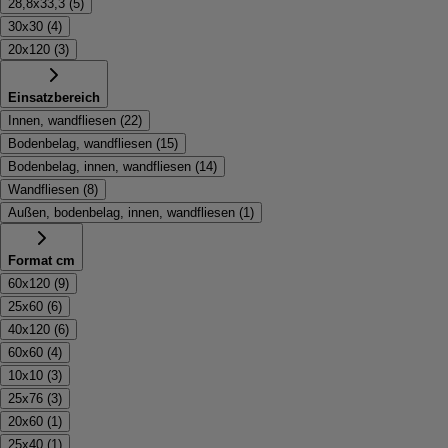
28,8x33,3
(
5
)
30x30
(
4
)
20x120
(
3
)
Einsatzbereich
Innen, wandfliesen
(
22
)
Bodenbelag, wandfliesen
(
15
)
Bodenbelag, innen, wandfliesen
(
14
)
Wandfliesen
(
8
)
Außen, bodenbelag, innen, wandfliesen
(
1
)
Format cm
60x120
(
9
)
25x60
(
6
)
40x120
(
6
)
60x60
(
4
)
10x10
(
3
)
25x76
(
3
)
20x60
(
1
)
25x40
(
1
)