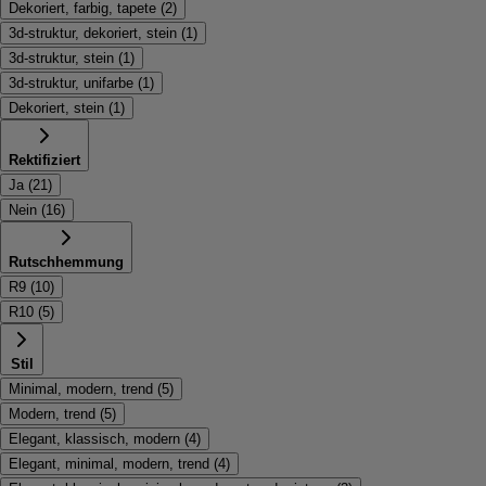
Dekoriert, farbig, tapete
(
2
)
3d-struktur, dekoriert, stein
(
1
)
3d-struktur, stein
(
1
)
3d-struktur, unifarbe
(
1
)
Dekoriert, stein
(
1
)
Rektifiziert
Ja
(
21
)
Nein
(
16
)
Rutschhemmung
R9
(
10
)
R10
(
5
)
Stil
Minimal, modern, trend
(
5
)
Modern, trend
(
5
)
Elegant, klassisch, modern
(
4
)
Elegant, minimal, modern, trend
(
4
)