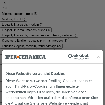
Stil
Minimal, modern, trend
(
5
)
Modern, trend
(
5
)
Elegant, klassisch, modern
(
4
)
Elegant, minimal, modern, trend
(
4
)
Elegant, klassisch, minimal, modern, trend, vintage
(
3
)
Klassisch, ländlich elegant, minimal, modern
(
3
)
Ländlich elegant, modern, trend, vintage
(
2
)
Ländlich elegant, traditionell, trend
(
2
)
Elegant, klassisch, minimal, modern, traditionell
(
1
)
Elegant, klassisch, minimal, modern, traditionell, trend
(
1
)
Klassisch, minimal, modern
(
1
)
Klassisch, modern
(
1
)
Diese Webseite verwendet Cookies
Ländlich elegant, minimal, modern, traditionell, trend
(
1
)
Diese Website verwendet Profiling-Cookies, darunter
Minimal, modern, traditionell
(
1
)
auch Third-Party-Cookies, um Ihnen gezielte
Modern, traditionell, trend
(
1
)
Werbemitteilungen zu senden, die Ihren Vorlieben
Trend, elegant, minimal, modern
(
1
)
entsprechen. Wir teilen außerdem die Informationen über
Vintage
(
1
)
die Art, auf die Sie unsere Website verwenden, mit