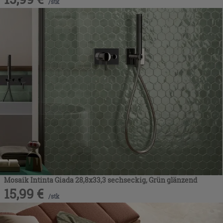
/
stk
Mosaik Intinta Giada 28,8x33,3 sechseckig, Grün glänzend
15,99
€
/
stk