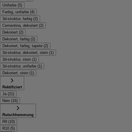
Unifarbe
(
5
)
Farbig, unifarbe
(
4
)
3d-struktur, farbig
(
2
)
Cementina, dekoriert
(
2
)
Dekoriert
(
2
)
Dekoriert, farbig
(
2
)
Dekoriert, farbig, tapete
(
2
)
3d-struktur, dekoriert, stein
(
1
)
3d-struktur, stein
(
1
)
3d-struktur, unifarbe
(
1
)
Dekoriert, stein
(
1
)
Rektifiziert
Ja
(
21
)
Nein
(
16
)
Rutschhemmung
R9
(
10
)
R10
(
5
)