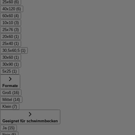
25x60
(
6
)
40x120
(
6
)
60x60
(
4
)
10x10
(
3
)
25x76
(
3
)
20x60
(
1
)
25x40
(
1
)
30,5x60,5
(
1
)
30x60
(
1
)
30x90
(
1
)
5x25
(
1
)
Formate
Groß
(
16
)
Mittel
(
14
)
Klein
(
7
)
Geeignet für schwimmbecken
Ja
(
15
)
Nein
(
5
)