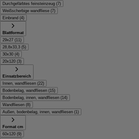
Durchgefärbtes feinsteinzeug
(
7
)
Weißscherbige wandfliese
(
7
)
Einbrand
(
4
)
Blattformat
29x27
(
11
)
28,8x33,3
(
5
)
30x30
(
4
)
20x120
(
3
)
Einsatzbereich
Innen, wandfliesen
(
22
)
Bodenbelag, wandfliesen
(
15
)
Bodenbelag, innen, wandfliesen
(
14
)
Wandfliesen
(
8
)
Außen, bodenbelag, innen, wandfliesen
(
1
)
Format cm
60x120
(
9
)