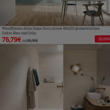
Wandfliesen dünn Game Deco Arrow 40x120 geometrisches
Dekor Blau und Grün
76,79
€
-
20
,00%
95,99
€
/
M2