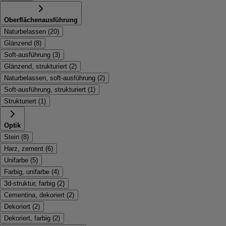
Oberflächenausführung
Naturbelassen
(
20
)
Glänzend
(
8
)
Soft-ausführung
(
3
)
Glänzend, strukturiert
(
2
)
Naturbelassen, soft-ausführung
(
2
)
Soft-ausführung, strukturiert
(
1
)
Strukturiert
(
1
)
Optik
Stein
(
8
)
Harz, zement
(
6
)
Unifarbe
(
5
)
Farbig, unifarbe
(
4
)
3d-struktur, farbig
(
2
)
Cementina, dekoriert
(
2
)
Dekoriert
(
2
)
Dekoriert, farbig
(
2
)