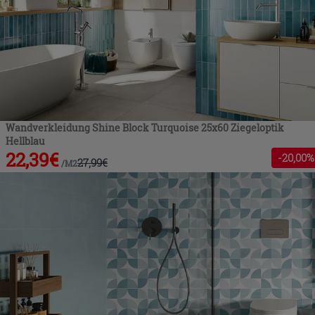
Wandverkleidung Shine Block Turquoise 25x60 Ziegeloptik
Hellblau
22,39
€
-
20
,00%
27,99
€
/
M2