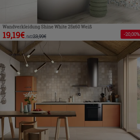
Wandverkleidung Shine White 25x60 Weiß
19,19
€
-
20
,00%
23,99
€
/
M2