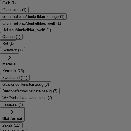
Gelb
(
1
)
Grau, weiß
(
1
)
Grün, hellblau/dunkelblau, orange
(
1
)
Grün, hellblau/dunkelblau, weiß
(
1
)
Hellblau/dunkelblau, weiß
(
1
)
Orange
(
1
)
Rot
(
1
)
Schwarz
(
1
)
Material
Keramik
(
23
)
Zweibrand
(
11
)
Glasiertes feinsteinzeug
(
8
)
Durchgefärbtes feinsteinzeug
(
7
)
Weißscherbige wandfliese
(
7
)
Einbrand
(
4
)
Blattformat
29x27
(
11
)