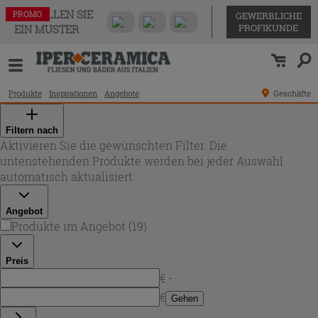
BESTELLEN SIE
PROMO
PROMO
PROMO
PROMO
PROMO
PROMO
PROMO
PROMO
PROMO
PROMO
PROMO
PROMO
PROMO
PROMO
PROMO
PROMO
PROMO
PROMO
PROMO
GEWERBLICHE
PROFIKUNDE
EIN MUSTER
Produkte
Inspirationen
Angebote
Geschäfte
Filtern nach
Aktivieren Sie die gewünschten Filter. Die
untenstehenden Produkte werden bei jeder Auswahl
automatisch aktualisiert.
Angebot
Produkte im Angebot
(
19
)
Preis
€ -
€
Gehen