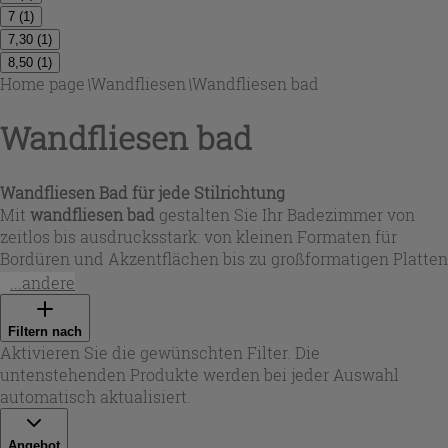
7
(
1
)
7,30
(
1
)
8,50
(
1
)
Home page
\
Wandfliesen
\
Wandfliesen bad
Wandfliesen bad
Wandfliesen Bad für jede Stilrichtung
Mit
wandfliesen bad
gestalten Sie Ihr Badezimmer von
zeitlos bis ausdrucksstark: von kleinen Formaten für
Bordüren und Akzentflächen bis zu großformatigen Platten
für ruhige, fugenarme Wände. In dieser Auswahl finden Sie
...andere
wandfliesen für badezimmer
in glänzenden und matten
Oberflächen, in Weiß, Beige, Grau sowie in Blau- und
Filtern nach
Türkistönen – ideal, um unterschiedliche Zonen wie
Aktivieren Sie die gewünschten Filter. Die
Waschtisch, Wanne oder Nische klar zu definieren. Als
untenstehenden Produkte werden bei jeder Auswahl
badezimmer fliesen wand
eignen sie sich sowohl für
automatisch aktualisiert.
moderne Minimal-Looks als auch für Retro-, Vintage- oder
mediterrane Konzepte.
Angebot