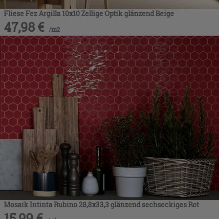
Fliese Fez Argilla 10x10 Zellige Optik glänzend Beige
47,98
€
/
m2
Mosaik Intinta Rubino 28,8x33,3 glänzend sechseckiges Rot
15,99
€