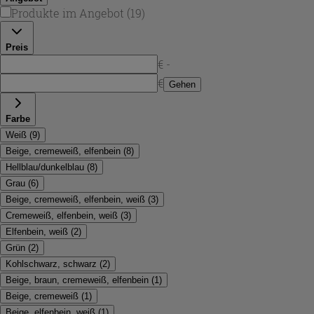
Produkte im Angebot
(
19
)
Preis
€ -
€
Gehen
Farbe
Weiß
(
9
)
Beige, cremeweiß, elfenbein
(
8
)
Hellblau/dunkelblau
(
8
)
Grau
(
6
)
Beige, cremeweiß, elfenbein, weiß
(
3
)
Cremeweiß, elfenbein, weiß
(
3
)
Elfenbein, weiß
(
2
)
Grün
(
2
)
Kohlschwarz, schwarz
(
2
)
Beige, braun, cremeweiß, elfenbein
(
1
)
Beige, cremeweiß
(
1
)
Beige, elfenbein, weiß
(
1
)