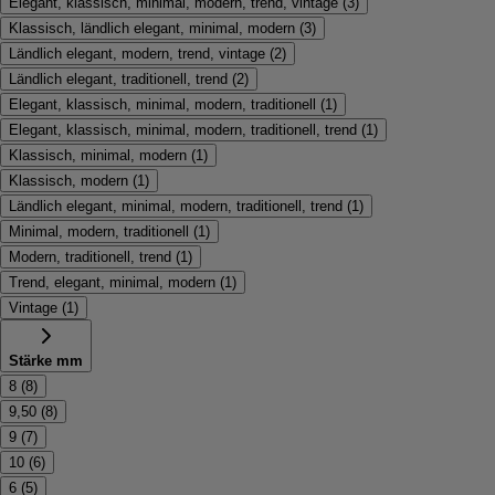
Elegant, klassisch, minimal, modern, trend, vintage
(
3
)
Klassisch, ländlich elegant, minimal, modern
(
3
)
Ländlich elegant, modern, trend, vintage
(
2
)
Ländlich elegant, traditionell, trend
(
2
)
Elegant, klassisch, minimal, modern, traditionell
(
1
)
Elegant, klassisch, minimal, modern, traditionell, trend
(
1
)
Klassisch, minimal, modern
(
1
)
Klassisch, modern
(
1
)
Ländlich elegant, minimal, modern, traditionell, trend
(
1
)
Minimal, modern, traditionell
(
1
)
Modern, traditionell, trend
(
1
)
Trend, elegant, minimal, modern
(
1
)
Vintage
(
1
)
Stärke mm
8
(
8
)
9,50
(
8
)
9
(
7
)
10
(
6
)
6
(
5
)