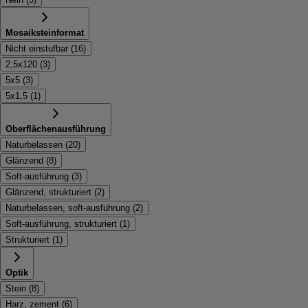
Mosaiksteinformat
Nicht einstufbar
(
16
)
2,5x120
(
3
)
5x5
(
3
)
5x1,5
(
1
)
Oberflächenausführung
Naturbelassen
(
20
)
Glänzend
(
8
)
Soft-ausführung
(
3
)
Glänzend, strukturiert
(
2
)
Naturbelassen, soft-ausführung
(
2
)
Soft-ausführung, strukturiert
(
1
)
Strukturiert
(
1
)
Optik
Stein
(
8
)
Harz, zement
(
6
)