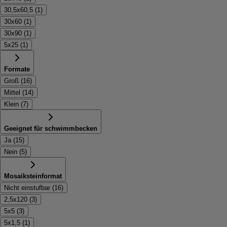
30,5x60,5
(
1
)
30x60
(
1
)
30x90
(
1
)
5x25
(
1
)
Formate
Groß
(
16
)
Mittel
(
14
)
Klein
(
7
)
Geeignet für schwimmbecken
Ja
(
15
)
Nein
(
5
)
Mosaiksteinformat
Nicht einstufbar
(
16
)
2,5x120
(
3
)
5x5
(
3
)
5x1,5
(
1
)