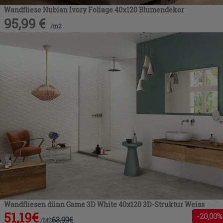
Wandfliese Nubian Ivory Foliage 40x120 Blumendekor
95,99
€
/
m2
Wandfliesen dünn Game 3D White 40x120 3D-Struktur Weiss
51,19
€
-
20
,00%
63,99
€
/
M2