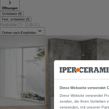
Öffnungen
Schiebetür
(
8
)
Fest, schiebetür
(
3
)
Produkte
( 1 - 11 di 11 )
Ordnen nach:
Empfohlen
Diese Webseite verwendet 
Diese Website verwendet Prof
senden, die Ihren Vorlieben 
verwenden, mit unseren Part