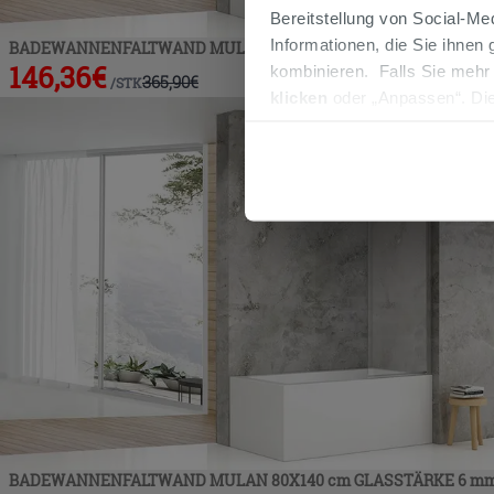
Bereitstellung von Social-M
Informationen, die Sie ihnen
BADEWANNENFALTWAND MULAN 70X140 cm GLASSTÄRKE 6 mm
146,36
€
kombinieren. Falls Sie mehr
365,90
€
/
STK
klicken
oder „Anpassen“. Die
werden. Wenn Sie auf die Sch
Cookies fortsetzen.
BADEWANNENFALTWAND MULAN 80X140 cm GLASSTÄRKE 6 mm