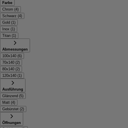
Farbe
Chrom
(
4
)
Schwarz
(
4
)
Gold
(
1
)
Inox
(
1
)
Titan
(
1
)
Abmessungen
100x140
(
6
)
70x140
(
2
)
80x140
(
2
)
120x140
(
1
)
Ausführung
Glänzend
(
5
)
Matt
(
4
)
Gebürstet
(
2
)
Öffnungen