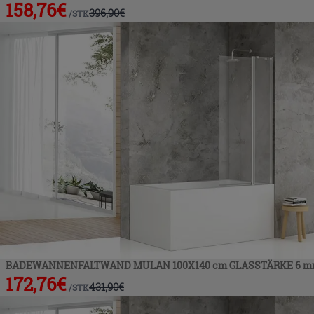
158,76
€
396,90
€
/
STK
BADEWANNENFALTWAND MULAN 100X140 cm GLASSTÄRKE 6 m
172,76
€
431,90
€
/
STK