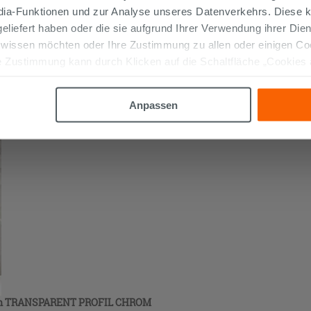
edia-Funktionen und zur Analyse unseres Datenverkehrs. Diese k
 geliefert haben oder die sie aufgrund Ihrer Verwendung ihrer Di
 TRANSPARENT PROFIL CHROM
 wissen möchten oder Ihre Zustimmung zu allen oder einigen C
 Zustimmung kann durch Klicken auf die Schaltfläche „Cookies
altfläche "X" klicken, können Sie das Surfen erst nach der Insta
Anpassen
 TRANSPARENT PROFIL CHROM