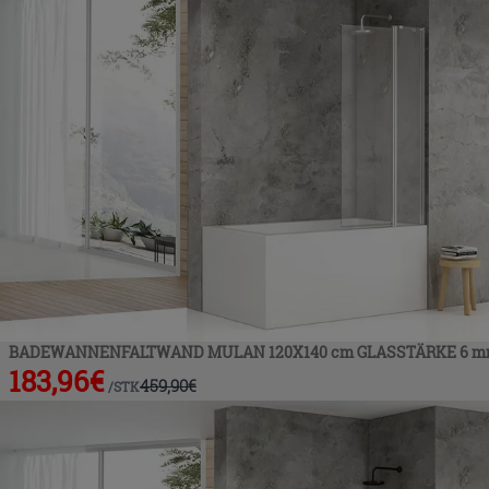
BADEWANNENFALTWAND MULAN 120X140 cm GLASSTÄRKE 6 m
183,96
€
459,90
€
/
STK