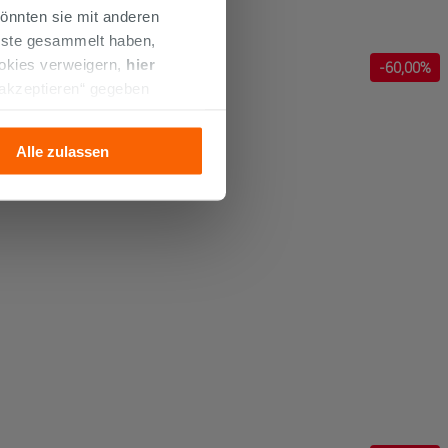
önnten sie mit anderen
enste gesammelt haben,
ookies verweigern,
hier
-
60
,00%
 akzeptieren“ gegeben
llation der technischen
Alle zulassen