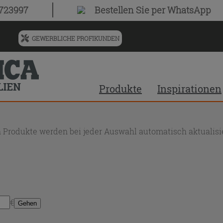
0723997
Bestellen Sie
per WhatsApp
GEWERBLICHE PROFIKUNDEN
Menü
für
vorgeschlagenen
Siteinhalt
Produkte
Inspirationen
und
Suchprotokoll
 Produkte werden bei jeder Auswahl automatisch aktualisie
€
Gehen