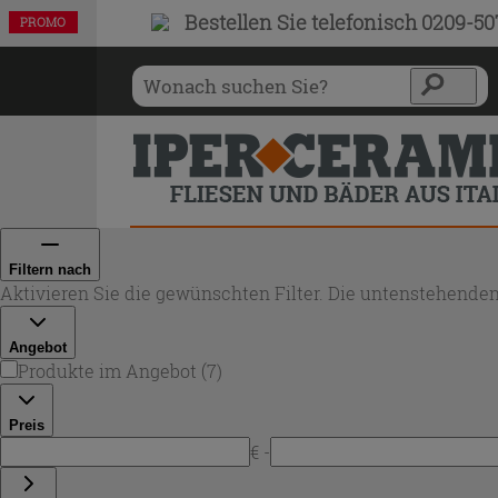
Bestellen Sie
telefonisch 0209-5
PROMO
PROMO
PROMO
PROMO
PROMO
PROMO
PROMO
Filtern nach
Aktivieren Sie die gewünschten Filter. Die untenstehenden
Angebot
Produkte im Angebot
(
7
)
Preis
€ -