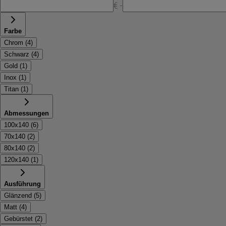
€ -
Farbe
Chrom
(
4
)
Schwarz
(
4
)
Gold
(
1
)
Inox
(
1
)
Titan
(
1
)
Abmessungen
100x140
(
6
)
70x140
(
2
)
80x140
(
2
)
120x140
(
1
)
Ausführung
Glänzend
(
5
)
Matt
(
4
)
Gebürstet
(
2
)