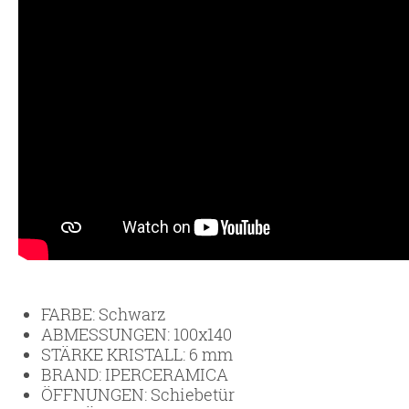
FARBE:
Schwarz
ABMESSUNGEN:
100x140
STÄRKE KRISTALL:
6 mm
BRAND:
IPERCERAMICA
ÖFFNUNGEN:
Schiebetür