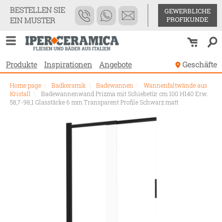
BESTELLEN SIE
GEWERBLICHE
PROFIKUNDE
EIN MUSTER
Produkte
Inspirationen
Angebote
Geschäfte
Home page
\
Badkeramik
\
Badewannen
\
Wannenfaltwände aus
Kristall
\
Badewannenwand Prizma mit Schiebetür cm 100 H140 Erw.
58,7-98,1 Glasstärke 6 mm Transparent Profile Schwarz matt