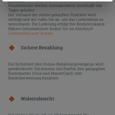
gebracht.
Zustimmung kann durch Klicken auf die Schaltfläche
Musterstücke werden normalerweise innerhalb von
„Cookies akzeptieren“ gegeben werden. Wenn Sie auf
Tagen geliefert.
die Schaltfläche "X" klicken, können Sie das Surfen erst
Der Versand der online gekauften Produkte wird
verfolgt und wir rufen Sie an, um das Lieferdatum zu
nach der Installation der technischen Cookies fortsetzen.
vereinbaren. Die Lieferung erfolgt frei Bordsteinkante.
Nähere Informationen finden Sie im Abschnitt
Lieferzeiten und -kosten
.
Sichere Bezahlung
Die Sicherheit des Online-Bezahlungsvorgangs wird
gewährleistet. Sie können mit PayPal, den gängigsten
Kreditkarten (Visa und MasterCard) oder
Banküberweisung bezahlen.
Widerrufsrecht
Für Online-Käufe gilt ein Widerrufsrecht. Die