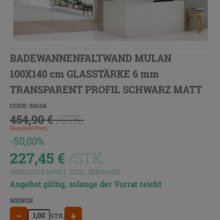
BADEWANNENFALTWAND MULAN
100X140 cm GLASSTÄRKE 6 mm
TRANSPARENT PROFIL SCHWARZ MATT
CODE: 60104
454,90 €
/STK.
(Regulärer Preis)
-50,00%
227,45
€
/STK.
(INKLUSIVE MWST. ZZGL.
VERSAND
)
Angebot gültig, solange der Vorrat reicht
MENGE
−
+
STK.