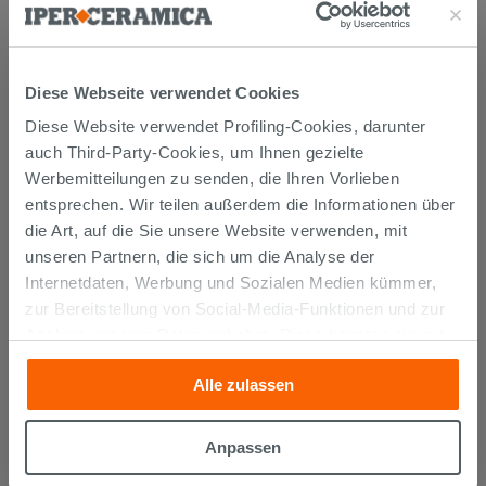
Mehrzweckkleber Weiss 25 kg -
Kerakoll H40 No Limits
26,99 €
Diese Webseite verwendet Cookies
/STK.
Diese Website verwendet Profiling-Cookies, darunter
IN DEN WARENKORB LEGEN
auch Third-Party-Cookies, um Ihnen gezielte
Werbemitteilungen zu senden, die Ihren Vorlieben
entsprechen. Wir teilen außerdem die Informationen über
die Art, auf die Sie unsere Website verwenden, mit
unseren Partnern, die sich um die Analyse der
Internetdaten, Werbung und Sozialen Medien kümmer,
zur Bereitstellung von Social-Media-Funktionen und zur
Analyse unseres Datenverkehrs. Diese könnten sie mit
anderen Informationen, die Sie ihnen geliefert haben oder
Versand
Alle zulassen
die sie aufgrund Ihrer Verwendung ihrer Dienste
gesammelt haben, kombinieren. Falls Sie mehr wissen
möchten oder Ihre Zustimmung zu allen oder einigen
Anpassen
Die Waren werden normalerweise innerhalb von 15
Cookies verweigern,
hier klicken
oder „Anpassen“. Die
Werktagen ab der Auftragsbestätigung zum Versand