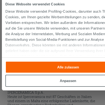
Banküberweisung bezahlen.
Diese Webseite verwendet Cookies
Diese Website verwendet Profiling-Cookies, darunter auch Th
Cookies, um Ihnen gezielte Werbemitteilungen zu senden, di
Widerrufsrecht
Vorlieben entsprechen. Wir teilen außerdem die Informationen
auf die Sie unsere Website verwenden, mit unseren Partnern
die Analyse der Internetdaten, Werbung und Sozialen Medie
Für Online-Käufe gilt ein Widerrufsrecht. Die
Bereitstellung von Social-Media-Funktionen und zur Analyse
Widerrufsfrist beträgt 14 Tage ab dem Tag, an dem die
Datenverkehrs. Diese könnten sie mit anderen Informationen,
Ware angeliefert wurde.
Wenn Sie mehr wissen wollen, lesen Sie bitte die
geliefert haben oder die sie aufgrund Ihrer Verwendung ihrer
Seite
Widerrufsbelehrung und Widerrufsformular
.
gesammelt haben, kombinieren. Falls Sie mehr wissen möch
Zustimmung zu allen oder einigen Cookies verweigern,
hier 
Alle zulassen
„Anpassen“. Die Zustimmung kann durch Klicken auf die Sch
Iperceramica
„Cookies akzeptieren“ gegeben werden. Wenn Sie auf die Sc
klicken, können Sie das Surfen erst nach der Installation de
Anpassen
Cookies fortsetzen.
Iperceramica ist ein Markenzeichen der Fa.
IPERCERAMICA S.p.A..
Heute ist Iperceramica mit 87 Geschäften in Italien
und einem in Malta eine erfolgreiche Ladenkette, die
Fliesen, verschiedene Bodenbeläge und