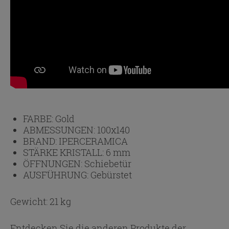
FARBE:
Gold
ABMESSUNGEN:
100x140
BRAND:
IPERCERAMICA
STÄRKE KRISTALL:
6 mm
ÖFFNUNGEN:
Schiebetür
AUSFÜHRUNG:
Gebürstet
Gewicht: 21 kg
Entdecken Sie die anderen Produkte der