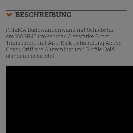
BESCHREIBUNG
PRIZMA Badewannenwand mit Schiebetür
cm 100 H140 umkehrbar. Glasstärke 6 mm
Transparent mit Anti-Kalk Behandlung Active
Cover, Griff aus Aluminium und Profile Gold
glänzend gebürstet.