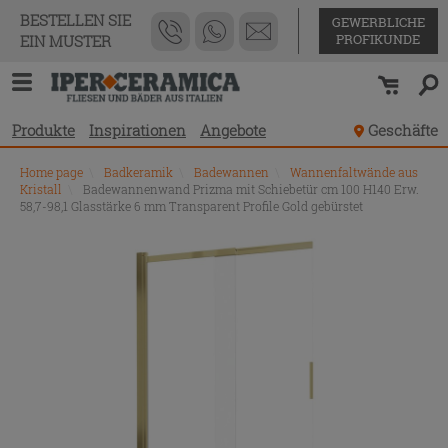
BESTELLEN SIE
GEWERBLICHE
PROFIKUNDE
EIN MUSTER
Produkte
Inspirationen
Angebote
Geschäfte
Home page
\
Badkeramik
\
Badewannen
\
Wannenfaltwände aus
Kristall
\
Badewannenwand Prizma mit Schiebetür cm 100 H140 Erw.
58,7-98,1 Glasstärke 6 mm Transparent Profile Gold gebürstet