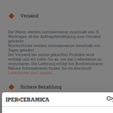
Versand
Die Waren werden normalerweise innerhalb von 15
Werktagen ab der Auftragsbestätigung zum Versand
gebracht.
Musterstücke werden normalerweise innerhalb von
Tagen geliefert.
Der Versand der online gekauften Produkte wird
verfolgt und wir rufen Sie an, um das Lieferdatum zu
vereinbaren. Die Lieferung erfolgt frei Bordsteinkante.
Nähere Informationen finden Sie im Abschnitt
Lieferzeiten und -kosten
.
Sichere Bezahlung
Die Sicherheit des Online-Bezahlungsvorgangs wird
gewährleistet. Sie können mit PayPal, den gängigsten
Kreditkarten (Visa und MasterCard) oder