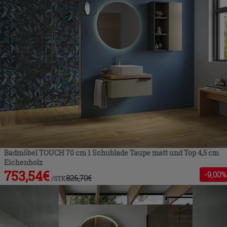
Badmöbel TOUCH 70 cm 1 Schublade Taupe matt und Top 4,5 cm
Eichenholz
753,54
€
-
9
,00%
826,70
€
/
STK