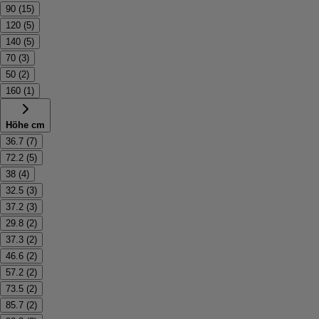
90
(
15
)
120
(
5
)
140
(
5
)
70
(
3
)
50
(
2
)
160
(
1
)
Höhe cm
36.7
(
7
)
72.2
(
5
)
38
(
4
)
32.5
(
3
)
37.2
(
3
)
29.8
(
2
)
37.3
(
2
)
46.6
(
2
)
57.2
(
2
)
73.5
(
2
)
85.7
(
2
)