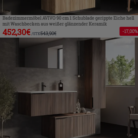
Badezimmermöbel AVIVO 90 cm 1 Schublade gerippte Eiche hell
mit Waschbecken aus weißer glänzender Keramik
452,30
€
-
17
,00%
543,90
€
/
STK