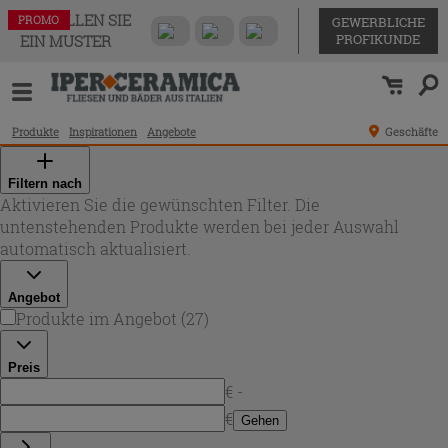
BESTELLEN SIE
PROMO
PROMO
PROMO
PROMO
PROMO
PROMO
PROMO
PROMO
PROMO
PROMO
PROMO
PROMO
PROMO
PROMO
PROMO
PROMO
PROMO
PROMO
PROMO
PROMO
PROMO
PROMO
PROMO
PROMO
PROMO
PROMO
PROMO
GEWERBLICHE
PROFIKUNDE
EIN MUSTER
Produkte
Inspirationen
Angebote
Geschäfte
Filtern nach
Aktivieren Sie die gewünschten Filter. Die
untenstehenden Produkte werden bei jeder Auswahl
automatisch aktualisiert.
Angebot
Produkte im Angebot
(
27
)
Preis
€ -
€
Gehen