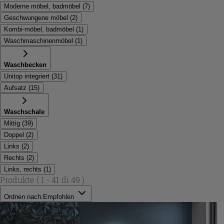
Moderne möbel, badmöbel
(
7
)
Geschwungene möbel
(
2
)
Kombi-möbel, badmöbel
(
1
)
Waschmaschinenmöbel
(
1
)
Waschbecken
Unitop integriert
(
31
)
Aufsatz
(
15
)
Waschschale
Mittig
(
39
)
Doppel
(
2
)
Links
(
2
)
Rechts
(
2
)
Links, rechts
(
1
)
Produkte
( 1 - 41 di 49 )
Ordnen nach:
Empfohlen