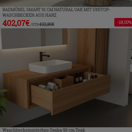
BADMÖBEL SMART 91 CM NATURAL OAK MIT UNITOP-
WASCHBECKEN AUS HARZ
402,07
€
-
18
,00%
492,80
€
/
STK
Waschbeckenunterbau Osaka 90 cm Teak