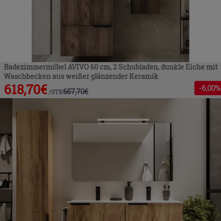
Badezimmermöbel AVIVO 60 cm, 2 Schubladen, dunkle Eiche mit
Waschbecken aus weißer glänzender Keramik
618,70
€
-
6
,00%
657,70
€
/
STK