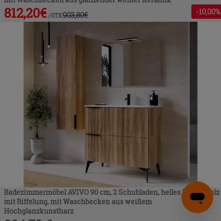
812,20
€
-
10
,00%
903,80
€
/
STK
Badezimmermöbel AVIVO 90 cm, 2 Schubladen, helles Eichenholz
mit Riffelung, mit Waschbecken aus weißem
Hochglanzkunstharz