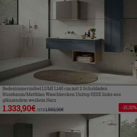
Badezimmermöbel LUMI L140 cm mit 2 Schubladen
Nussbaum/Mattblau Waschbecken Unitop HIDE links aus
glänzendem weißem Harz
1.333,90
€
-
15
,00%
1.569,90
€
/
STK