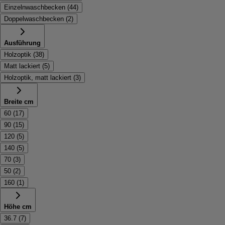
Einzelnwaschbecken
(
44
)
Doppelwaschbecken
(
2
)
Ausführung
Holzoptik
(
38
)
Matt lackiert
(
5
)
Holzoptik, matt lackiert
(
3
)
Breite cm
60
(
17
)
90
(
15
)
120
(
5
)
140
(
5
)
70
(
3
)
50
(
2
)
160
(
1
)
Höhe cm
36.7
(
7
)