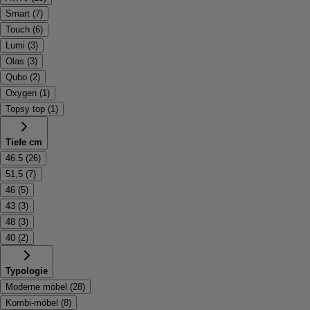
Smart
(
7
)
Touch
(
6
)
Lumi
(
3
)
Olas
(
3
)
Qubo
(
2
)
Oxygen
(
1
)
Topsy top
(
1
)
Tiefe cm
46.5
(
26
)
51,5
(
7
)
46
(
5
)
43
(
3
)
48
(
3
)
40
(
2
)
Typologie
Moderne möbel
(
28
)
Kombi-möbel
(
8
)