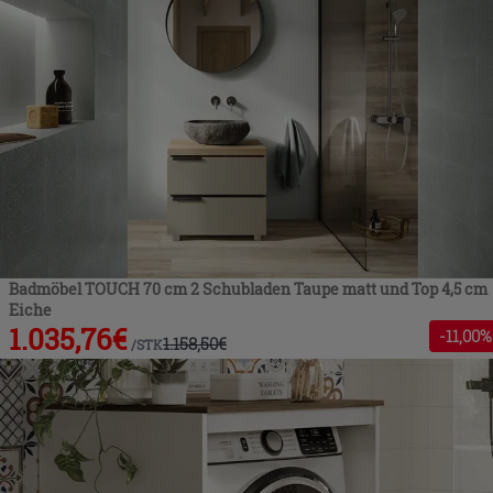
Badmöbel TOUCH 70 cm 2 Schubladen Taupe matt und Top 4,5 cm
Eiche
1.035,76
€
-
11
,00%
1.158,50
€
/
STK