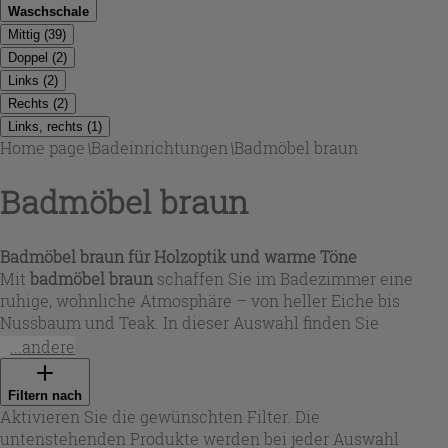
Waschschale
Mittig
(
39
)
Doppel
(
2
)
Links
(
2
)
Rechts
(
2
)
Links, rechts
(
1
)
Home page
\
Badeinrichtungen
\
Badmöbel braun
Badmöbel braun
Badmöbel braun für Holzoptik und warme Töne
Mit
badmöbel braun
schaffen Sie im Badezimmer eine
ruhige, wohnliche Atmosphäre – von heller Eiche bis
Nussbaum und Teak. In dieser Auswahl finden Sie
badezimmermöbel braun
mit klaren, geraden Linien
...andere
ebenso wie weich gerundete, grifflose Fronten. Je nach Stil
passen matte Oberflächen, strukturierte Riffel-Optiken
Filtern nach
oder Varianten in Eiche Tabak und Ulme-Lava ideal zu
Aktivieren Sie die gewünschten Filter. Die
modernen Armaturen und natürlichen Accessoires.
untenstehenden Produkte werden bei jeder Auswahl