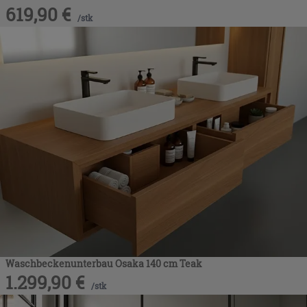
619,90
€
/
stk
Waschbeckenunterbau Osaka 140 cm Teak
1.299,90
€
/
stk