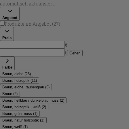
Qualität und Design stammen aus dem Sortiment von
automatisch aktualisiert.
Iperceramica.
Angebot
Produkte im Angebot
(
27
)
Preis
€ -
€
Gehen
Farbe
Braun, eiche
(
23
)
Braun, holzoptik
(
11
)
Braun, eiche, taubengrau
(
5
)
Braun
(
2
)
Braun, hellblau / dunkelblau, nuss
(
2
)
Braun, holzoptik , weiß
(
2
)
Braun, grün, nuss
(
1
)
Braun, natur holzoptik
(
1
)
Braun, weiß
(
1
)