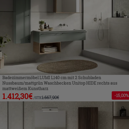
Badezimmermöbel LUMI L140 cm mit 2 Schubladen
Nussbaum/mattgrün Waschbecken Unitop HIDE rechts aus
mattweißem Kunstharz
1.412,30
€
-
15
,00%
1.667,90
€
/
STK