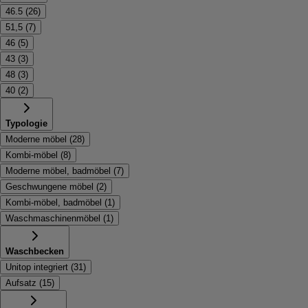
46.5
(
26
)
51,5
(
7
)
46
(
5
)
43
(
3
)
48
(
3
)
40
(
2
)
Typologie
Moderne möbel
(
28
)
Kombi-möbel
(
8
)
Moderne möbel, badmöbel
(
7
)
Geschwungene möbel
(
2
)
Kombi-möbel, badmöbel
(
1
)
Waschmaschinenmöbel
(
1
)
Waschbecken
Unitop integriert
(
31
)
Aufsatz
(
15
)