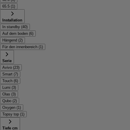
65.5
(
1
)
Installation
In standby
(
40
)
Auf dem boden
(
6
)
Hängend
(
2
)
Für den innenbereich
(
1
)
Serie
Avivo
(
23
)
Smart
(
7
)
Touch
(
6
)
Lumi
(
3
)
Olas
(
3
)
Qubo
(
2
)
Oxygen
(
1
)
Topsy top
(
1
)
Tiefe cm