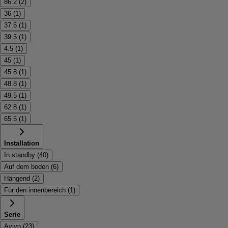
86.2
(
2
)
36
(
1
)
37.5
(
1
)
39.5
(
1
)
4.5
(
1
)
45
(
1
)
45.8
(
1
)
48.8
(
1
)
49.5
(
1
)
62.8
(
1
)
65.5
(
1
)
Installation
In standby
(
40
)
Auf dem boden
(
6
)
Hängend
(
2
)
Für den innenbereich
(
1
)
Serie
Avivo
(
23
)