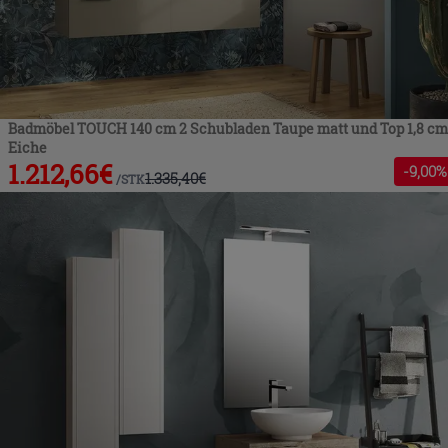
Badmöbel TOUCH 140 cm 2 Schubladen Taupe matt und Top 1,8 cm
Eiche
1.212,66
€
-
9
,00%
1.335,40
€
/
STK