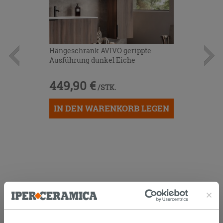
Hängeschrank AVIVO gerippte
Ausführung dunkel Eiche
449,90 €
/STK.
IN DEN WARENKORB LEGEN
KUNDEN, DIE DIESEN ARTIKEL