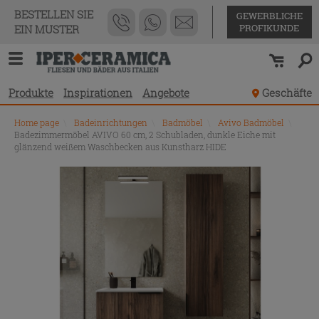
BESTELLEN SIE
GEWERBLICHE
PROFIKUNDE
EIN MUSTER
Produkte
Inspirationen
Angebote
Geschäfte
Home page
\
Badeinrichtungen
\
Badmöbel
\
Avivo Badmöbel
\
Badezimmermöbel AVIVO 60 cm, 2 Schubladen, dunkle Eiche mit
glänzend weißem Waschbecken aus Kunstharz HIDE