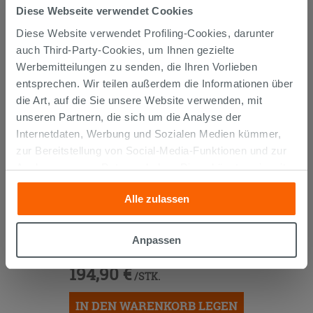
GEKAUFT HABEN, KAUFTEN
Diese Webseite verwendet Cookies
AUCH...
Diese Website verwendet Profiling-Cookies, darunter
auch Third-Party-Cookies, um Ihnen gezielte
Werbemitteilungen zu senden, die Ihren Vorlieben
entsprechen. Wir teilen außerdem die Informationen über
die Art, auf die Sie unsere Website verwenden, mit
unseren Partnern, die sich um die Analyse der
Internetdaten, Werbung und Sozialen Medien kümmer,
zur Bereitstellung von Social-Media-Funktionen und zur
Analyse unseres Datenverkehrs. Diese könnten sie mit
anderen Informationen, die Sie ihnen geliefert haben oder
Alle zulassen
die sie aufgrund Ihrer Verwendung ihrer Dienste
gesammelt haben, kombinieren. Falls Sie mehr wissen
Waschbecken Unitop HIDE Ti.46
möchten oder Ihre Zustimmung zu allen oder einigen
61x46,5 cm Becken in der Mitte Weiß
Anpassen
glänzend
Cookies verweigern,
hier klicken
oder „Anpassen“. Die
Zustimmung kann durch Klicken auf die Schaltfläche
194,90 €
/STK.
„Cookies akzeptieren“ gegeben werden. Wenn Sie auf
die Schaltfläche "X" klicken, können Sie das Surfen erst
IN DEN WARENKORB LEGEN