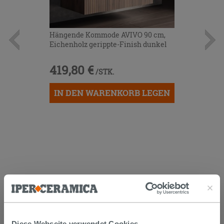
Hängende Kommode AVIVO 90 cm,
Eichenholz gerippte-Finish dunkel
419,80 €
/STK.
IN DEN WARENKORB LEGEN
KUNDEN, DIE DIESEN ARTIKEL
GEKAUFT HABEN, KAUFTEN
Diese Webseite verwendet Cookies