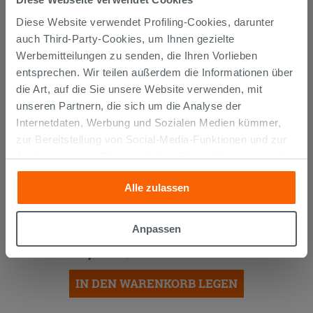
AUCH...
Diese Website verwendet Profiling-Cookies, darunter
auch Third-Party-Cookies, um Ihnen gezielte
Werbemitteilungen zu senden, die Ihren Vorlieben
entsprechen. Wir teilen außerdem die Informationen über
die Art, auf die Sie unsere Website verwenden, mit
unseren Partnern, die sich um die Analyse der
Internetdaten, Werbung und Sozialen Medien kümmer,
zur Bereitstellung von Social-Media-Funktionen und zur
Analyse unseres Datenverkehrs. Diese könnten sie mit
anderen Informationen, die Sie ihnen geliefert haben oder
Alle zulassen
die sie aufgrund Ihrer Verwendung ihrer Dienste
Paar Füße für AVIVO-
gesammelt haben, kombinieren. Falls Sie mehr wissen
Badezimmermöbel H13,5 cm, matt
möchten oder Ihre Zustimmung zu allen oder einigen
schwarz
Anpassen
Cookies verweigern,
hier klicken
oder „Anpassen“. Die
60,00 €
/STK.
Zustimmung kann durch Klicken auf die Schaltfläche
„Cookies akzeptieren“ gegeben werden. Wenn Sie auf
IN DEN WARENKORB LEGEN
die Schaltfläche "X" klicken, können Sie das Surfen erst
nach der Installation der technischen Cookies fortsetzen.