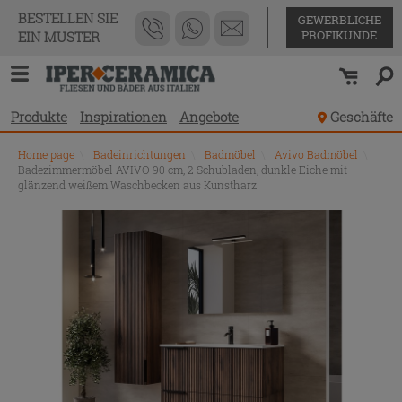
BESTELLEN SIE
GEWERBLICHE
PROFIKUNDE
EIN MUSTER
Produkte
Inspirationen
Angebote
Geschäfte
Home page
\
Badeinrichtungen
\
Badmöbel
\
Avivo Badmöbel
\
Badezimmermöbel AVIVO 90 cm, 2 Schubladen, dunkle Eiche mit
glänzend weißem Waschbecken aus Kunstharz