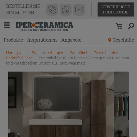
BESTELLEN SIE
GEWERBLICHE
PROFIKUNDE
EIN MUSTER
Produkte
Inspirationen
Angebote
Geschäfte
Home page
\
Badeinrichtungen
\
Badmöbel
\
Freistehendes
Badmöbel Faro
\
Badmöbel FARO am Boden 120 cm gerippt Nuss matt
und Waschbecken Unitop aus Harz Weiß matt