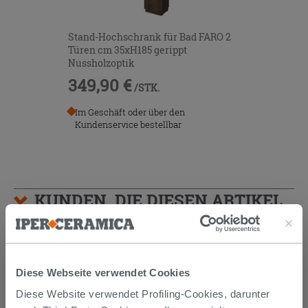
Stand-Hochschrank für Bad FARO 2
Türen cm 35xH185 gerippt
Nussholzoptik
349,90 €
/STK.
Im Geschäft oder über den
Kundenservice bestellbar
KUNDEN, DIE DIESEN ARTIKEL
GEKAUFT HABEN, KAUFTEN
AUCH...
Diese Webseite verwendet Cookies
Diese Website verwendet Profiling-Cookies, darunter