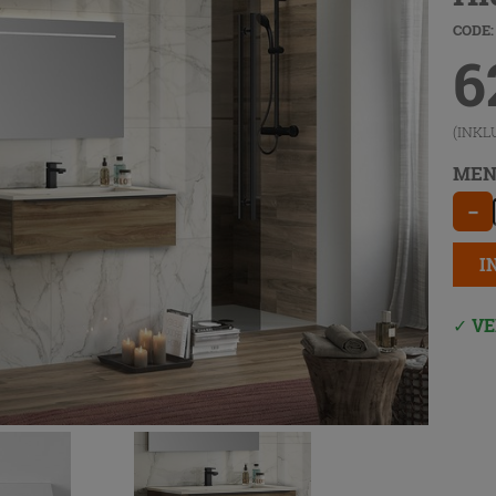
CODE:
6
(INKL
MEN
−
I
VE