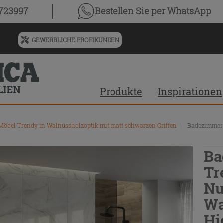
0723997
Bestellen Sie
per WhatsApp
GEWERBLICHE PROFIKUNDEN
Menü
für
vorgeschlagenen
Siteinhalt
Produkte
Inspirationen
und
Suchprotokoll
öbel Trendy in Walnussholzoptik mit matt schwarzen Griffen
\
Badezimmers
Ba
Tr
Nu
Wa
Hi