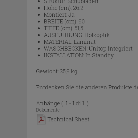
Struktur:
Schubladen
Höhe (cm):
26.2
Montiert:
Ja
BREITE (cm):
90
TIEFE (cm):
51,5
AUSFÜHRUNG:
Holzoptik
MATERIAL:
Laminat
WASCHBECKEN:
Unitop integriert
INSTALLATION:
In Standby
Gewicht: 35,9 kg
Entdecken Sie die anderen Produkte de
Anhänge
( 1 - 1 di 1 )
Dokumente
Technical Sheet