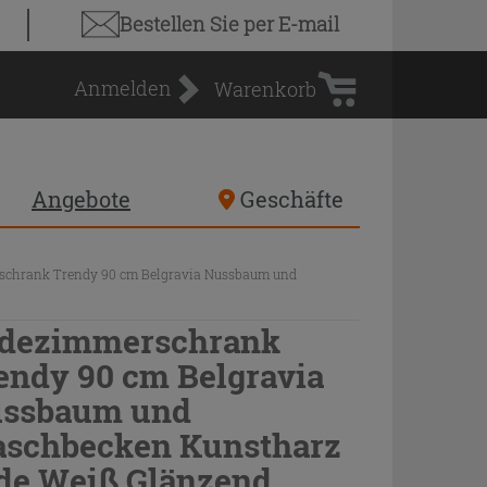
Warenkorb
Bestellen Sie
per E-mail
Anmelden
Warenkorb
Angebote
Geschäfte
chrank Trendy 90 cm Belgravia Nussbaum und
dezimmerschrank
endy 90 cm Belgravia
ssbaum und
schbecken Kunstharz
de Weiß Glänzend