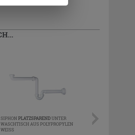
H...
SIPHON
PLATZSPAREND
UNTER
WASCHTISCH AUS POLYPROPYLEN
WEISS