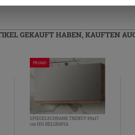
TIKEL GEKAUFT HABEN, KAUFTEN AUC
PROMO
SPIEGELSCHRANK TRENDY 89x17
cm H51 BELGRAVIA