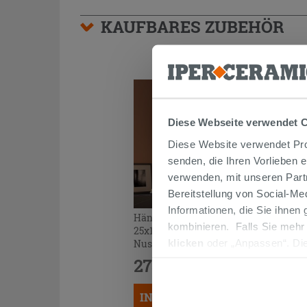
KAUFBARES ZUBEHÖR
Diese Webseite verwendet 
Diese Website verwendet Prof
senden, die Ihren Vorlieben 
verwenden, mit unseren Part
Bereitstellung von Social-M
Informationen, die Sie ihnen
Hängeschrank Trendy mit Tür
kombinieren. Falls Sie mehr
25x100xH100 cm Belgravia
klicken
oder „Anpassen“. Die
Nussbaum mit schwarzem Griff
werden. Wenn Sie auf die Sch
273,00 €
/STK.
Cookies fortsetzen.
IN DEN WARENKORB LEGEN