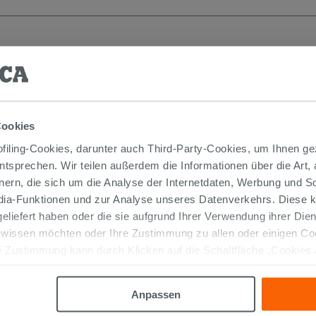
Cookies
iling-Cookies, darunter auch Third-Party-Cookies, um Ihnen ge
entsprechen. Wir teilen außerdem die Informationen über die Art,
nern, die sich um die Analyse der Internetdaten, Werbung und 
edia-Funktionen und zur Analyse unseres Datenverkehrs. Diese k
 geliefert haben oder die sie aufgrund Ihrer Verwendung ihrer Di
Hochschrank Trendy 30x25 H130
 wissen möchten oder Ihre Zustimmung zu allen oder einigen C
Belgravia Nussbaum mit schwarzem
 Zustimmung kann durch Klicken auf die Schaltfläche „Cookies
Griff
altfläche "X" klicken, können Sie das Surfen erst nach der Insta
394,00 €
/STK.
Anpassen
IN DEN WARENKORB LEGEN