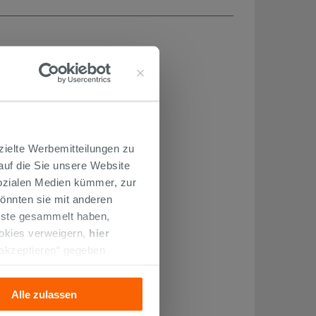
zielte Werbemitteilungen zu
 auf die Sie unsere Website
Sozialen Medien kümmer, zur
önnten sie mit anderen
enste gesammelt haben,
ookies verweigern,
hier
 akzeptieren“ gegeben
llation der technischen
Alle zulassen