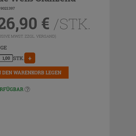
 9021397
26,90
€
/STK.
USIVE MWST. ZZGL.
VERSAND
)
GE
+
STK.
N DEN WARENKORB LEGEN
RFÜGBAR