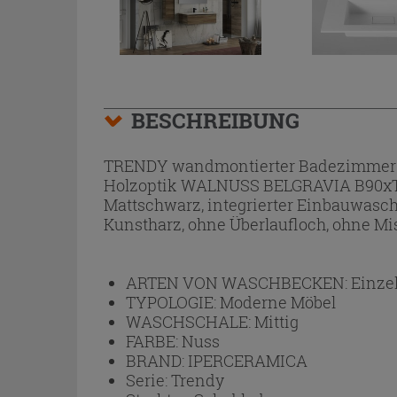
BESCHREIBUNG
TRENDY wandmontierter Badezimmersc
Holzoptik WALNUSS BELGRAVIA B90xT51
Mattschwarz, integrierter Einbauwasc
Kunstharz, ohne Überlaufloch, ohne Mis
ARTEN VON WASCHBECKEN:
Einze
TYPOLOGIE:
Moderne Möbel
WASCHSCHALE:
Mittig
FARBE:
Nuss
BRAND:
IPERCERAMICA
Serie:
Trendy