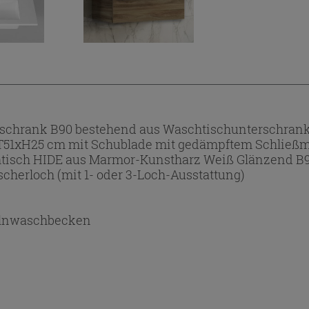
hrank B90 bestehend aus Waschtischunterschrank 
xH25 cm mit Schublade mit gedämpftem Schließmec
htisch HIDE aus Marmor-Kunstharz Weiß Glänzend B9
cherloch (mit 1- oder 3-Loch-Ausstattung)
lnwaschbecken