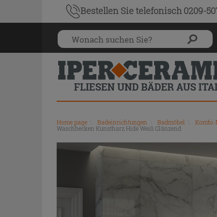
Bestellen Sie
telefonisch 0209-5
Home page
\
Badeinrichtungen
\
Badmöbel
\
Kombi-M
Waschbecken Kunstharz Hide Weiß Glänzend