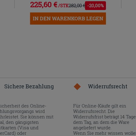
225,60 €
282,00 €
-20,00%
/STK.
IN DEN WARENKORB LEGEN
Sichere Bezahlung
Widerrufsrecht
Sicherheit des Online-
Für Online-Käufe gilt ein
hlungsvorgangs wird
Widerrufsrecht. Die
hrleistet. Sie können mit
Widerrufsfrist beträgt 14 Tage
al, den gängigsten
dem Tag, an dem die Ware
itkarten (Visa und
angeliefert wurde.
erCard) oder
Wenn Sie mehr wissen wolle