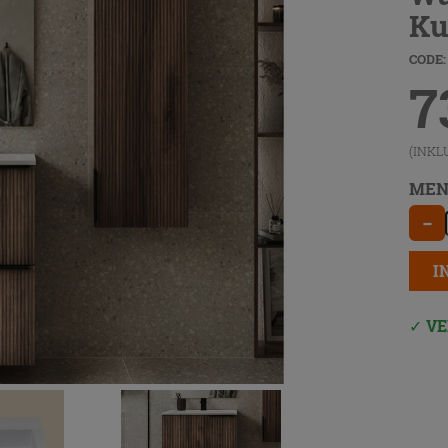
Ku
CODE:
7
(INKL
MEN
−
I
VE