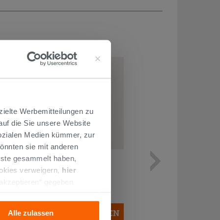
zielte Werbemitteilungen zu
 auf die Sie unsere Website
Sozialen Medien kümmer, zur
önnten sie mit anderen
BADSPIEGEL TOPSY Ø60 cm
enste gesammelt haben,
RAHMEN SCHWARZ MATT
ookies verweigern,
hier
 akzeptieren“ gegeben
129,90 €
/STK.
llation der technischen
IN DEN WARENKORB LEGEN
Alle zulassen