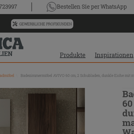
0723997
Bestellen Sie
per WhatsApp
GEWERBLICHE PROFIKUNDEN
Menü
für
vorgeschlagenen
Siteinhalt
Produkte
Inspirationen
und
Suchprotokoll
Badmöbel
\
Badezimmermöbel AVIVO 60 cm, 2 Schubladen, dunkle Eiche mit
Ba
60
du
ma
Wa