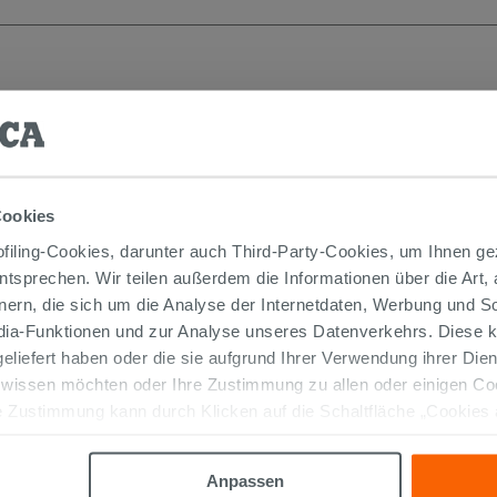
Cookies
iling-Cookies, darunter auch Third-Party-Cookies, um Ihnen ge
entsprechen. Wir teilen außerdem die Informationen über die Art,
nern, die sich um die Analyse der Internetdaten, Werbung und 
edia-Funktionen und zur Analyse unseres Datenverkehrs. Diese k
Paar Füße für AVIVO-
 geliefert haben oder die sie aufgrund Ihrer Verwendung ihrer Di
Badezimmermöbel H13,5 cm, matt
 wissen möchten oder Ihre Zustimmung zu allen oder einigen C
schwarz
 Zustimmung kann durch Klicken auf die Schaltfläche „Cookies
60,00 €
/STK.
altfläche "X" klicken, können Sie das Surfen erst nach der Insta
IN DEN WARENKORB LEGEN
Anpassen