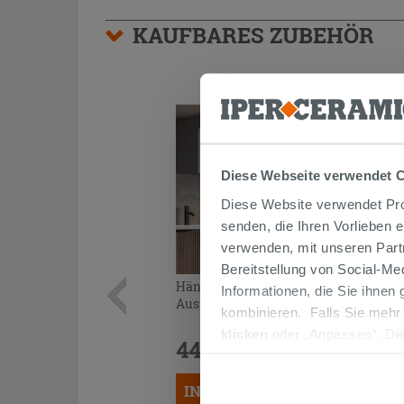
KAUFBARES ZUBEHÖR
Diese Webseite verwendet 
Diese Website verwendet Prof
senden, die Ihren Vorlieben 
verwenden, mit unseren Part
Bereitstellung von Social-M
Hängeschrank AVIVO gerippte
Informationen, die Sie ihnen
Ausführung dunkel Eiche
kombinieren. Falls Sie mehr
klicken
oder „Anpassen“. Die
449,90 €
/STK.
werden. Wenn Sie auf die Sch
Cookies fortsetzen.
IN DEN WARENKORB LEGEN