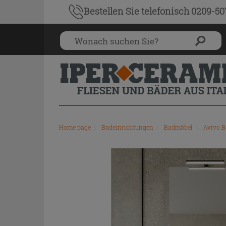
Bestellen Sie
telefonisch 0209-5
Home page
\
Badeinrichtungen
\
Badmöbel
\
Avivo 