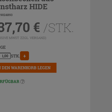
nstharz HIDE
 9024893
37,70
€
/STK.
USIVE MWST. ZZGL.
VERSAND
)
GE
+
STK.
N DEN WARENKORB LEGEN
RFÜGBAR