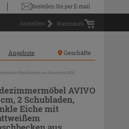
Warenkorb
Bestellen Sie
per E-mail
Anmelden
Warenkorb
Angebote
Geschäfte
 mattweißem Waschbecken aus Kunstharz HIDE
dezimmermöbel AVIVO
 cm, 2 Schubladen,
nkle Eiche mit
ttweißem
schbecken aus