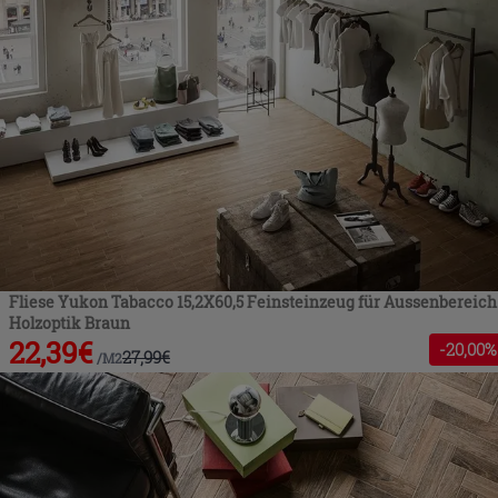
Fliese Yukon Tabacco 15,2X60,5 Feinsteinzeug für Aussenbereich
Holzoptik Braun
22,39
€
-
20
,00%
27,99
€
/
M2