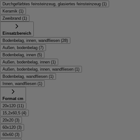
Durchgefärbtes feinsteinzeug, glasiertes feinsteinzeug
(
1
)
Keramik
(
1
)
Zweibrand
(
1
)
Einsatzbereich
Bodenbelag, innen, wandfliesen
(
28
)
Außen, bodenbelag
(
7
)
Bodenbelag, innen
(
5
)
Außen, bodenbelag, innen
(
1
)
Außen, bodenbelag, innen, wandfliesen
(
1
)
Bodenbelag, wandfliesen
(
1
)
Innen, wandfliesen
(
1
)
Format cm
20x120
(
11
)
15,2x60,5
(
4
)
20x20
(
3
)
60x120
(
3
)
60x60
(
3
)