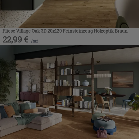
Fliese Village Oak 3D 20x120 Feinsteinzeug Holzoptik Braun
22,99
€
/
m2