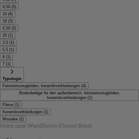
8,50
(
5
)
10
(
4
)
18
(
3
)
6,50
(
2
)
20
(
1
)
3,5
(
1
)
5,5
(
1
)
6
(
1
)
7
(
1
)
Typologie
Feinsteinzeugböden, keramikverkleidungen
(
4
)
Bodenbeläge für den außenbereich, feinsteinzeugböden,
keramikverkleidungen
(
1
)
Fliese
(
1
)
Keramikverkleidungen
(
1
)
Mosaike
(
1
)
Home page
\
Wandfliesen
\
Fliesen Braun