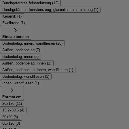
Durchgefärbtes feinsteinzeug
(
12
)
Durchgefärbtes feinsteinzeug, glasiertes feinsteinzeug
(
1
)
Keramik
(
1
)
Zweibrand
(
1
)
Einsatzbereich
Bodenbelag, innen, wandfliesen
(
28
)
Außen, bodenbelag
(
7
)
Bodenbelag, innen
(
5
)
Außen, bodenbelag, innen
(
1
)
Außen, bodenbelag, innen, wandfliesen
(
1
)
Bodenbelag, wandfliesen
(
1
)
Innen, wandfliesen
(
1
)
Format cm
20x120
(
11
)
15,2x60,5
(
4
)
20x20
(
3
)
60x120
(
3
)