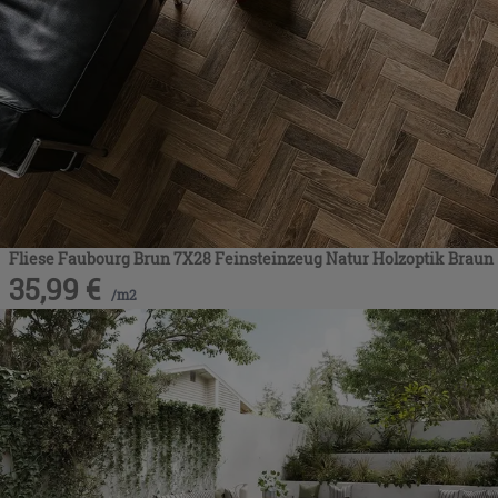
Fliese Faubourg Brun 7X28 Feinsteinzeug Natur Holzoptik Braun
35,99
€
/
m2