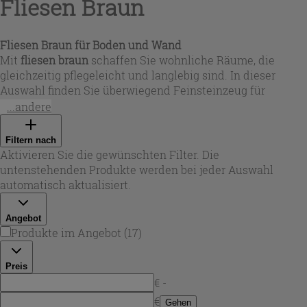
Fliesen Braun
Fliesen Braun für Boden und Wand
Mit
fliesen braun
schaffen Sie wohnliche Räume, die
gleichzeitig pflegeleicht und langlebig sind. In dieser
Auswahl finden Sie überwiegend Feinsteinzeug für
Innenbereiche – geeignet als
bodenfliesen braun
oder als
...andere
Wandbelag – mit Oberflächen von matt und naturbelassen
bis glasiert oder poliert. Farblich reicht das Spektrum von
Filtern nach
warmem Honigton bis zu kräftigen, erdigen Nuancen,
Aktivieren Sie die gewünschten Filter. Die
sodass sich
braune fliesen
harmonisch in moderne,
untenstehenden Produkte werden bei jeder Auswahl
klassische oder rustikale Einrichtungskonzepte einfügen.
automatisch aktualisiert.
Angebot
Produkte im Angebot
(
17
)
Preis
€ -
€
Gehen