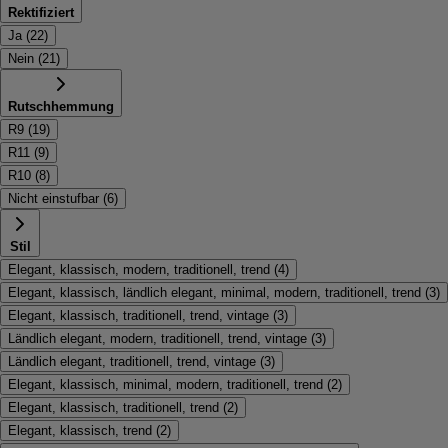
Rektifiziert
Ja
(
22
)
Nein
(
21
)
Rutschhemmung
R9
(
19
)
R11
(
9
)
R10
(
8
)
Nicht einstufbar
(
6
)
Stil
Elegant, klassisch, modern, traditionell, trend
(
4
)
Elegant, klassisch, ländlich elegant, minimal, modern, traditionell, trend
(
3
)
Elegant, klassisch, traditionell, trend, vintage
(
3
)
Ländlich elegant, modern, traditionell, trend, vintage
(
3
)
Ländlich elegant, traditionell, trend, vintage
(
3
)
Elegant, klassisch, minimal, modern, traditionell, trend
(
2
)
Elegant, klassisch, traditionell, trend
(
2
)
Elegant, klassisch, trend
(
2
)