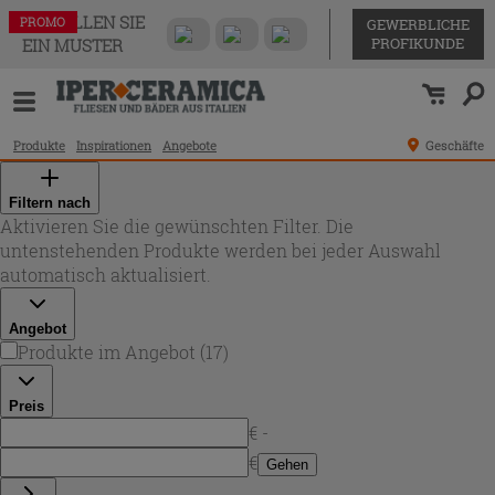
BESTELLEN SIE
PROMO
PROMO
PROMO
PROMO
PROMO
PROMO
PROMO
PROMO
PROMO
PROMO
PROMO
PROMO
PROMO
PROMO
PROMO
PROMO
PROMO
GEWERBLICHE
PROFIKUNDE
EIN MUSTER
Produkte
Inspirationen
Angebote
Geschäfte
Filtern nach
Aktivieren Sie die gewünschten Filter. Die
untenstehenden Produkte werden bei jeder Auswahl
automatisch aktualisiert.
Angebot
Produkte im Angebot
(
17
)
Preis
€ -
€
Gehen