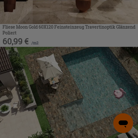
Fliese Moon Gold 60X120 Feinsteinzeug Travertinoptik Glänzend
Poliert
60,99
€
/
m2