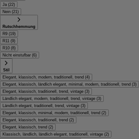
Ja
(
22
)
Nein
(
21
)
Rutschhemmung
R9
(
19
)
R11
(
9
)
R10
(
8
)
Nicht einstufbar
(
6
)
Stil
Elegant, klassisch, modern, traditionell, trend
(
4
)
Elegant, klassisch, ländlich elegant, minimal, modern, traditionell, trend
(
3
)
Elegant, klassisch, traditionell, trend, vintage
(
3
)
Ländlich elegant, modern, traditionell, trend, vintage
(
3
)
Ländlich elegant, traditionell, trend, vintage
(
3
)
Elegant, klassisch, minimal, modern, traditionell, trend
(
2
)
Elegant, klassisch, traditionell, trend
(
2
)
Elegant, klassisch, trend
(
2
)
Klassisch, ländlich, ländlich elegant, traditionell, vintage
(
2
)