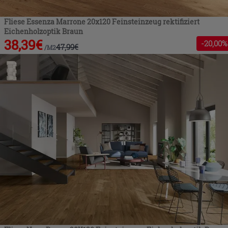
Fliese Essenza Marrone 20x120 Feinsteinzeug rektifiziert
Eichenholzoptik Braun
38,39
€
-
20
,00%
47,99
€
/
M2