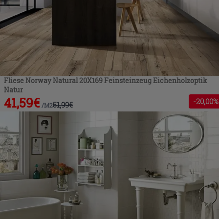
Fliese Norway Natural 20X169 Feinsteinzeug Eichenholzoptik
Natur
41,59
€
-
20
,00%
51,99
€
/
M2