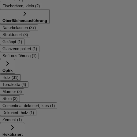
Fischgräten, klein
(
2
)
Oberflächenausführung
Naturbelassen
(
37
)
Strukturiert
(
3
)
Geläppt
(
1
)
Glänzend poliert
(
1
)
Soft-ausführung
(
1
)
Optik
Holz
(
31
)
Terrakotta
(
4
)
Marmor
(
3
)
Stein
(
3
)
Cementina, dekoriert, kies
(
1
)
Dekoriert, holz
(
1
)
Zement
(
1
)
Rektifiziert