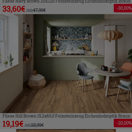
Fliese Navy Brown 20X120 Feinsteinzeug Eichenholzoptik Braun
33,60
€
-
30
,00%
47,99
€
/
M2
Fliese Hill Brown 15,2x60,5 Feinsteinzeug Eichenholzoptik Braun
19,19
€
-
20
,00%
23,99
€
/
M2