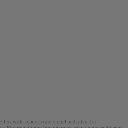
iten, wirkt modern und eignet sich ideal für
Keramik für den Innenbereich, meist nicht rektifiziert