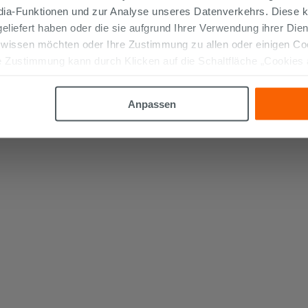
edia-Funktionen und zur Analyse unseres Datenverkehrs. Diese k
 geliefert haben oder die sie aufgrund Ihrer Verwendung ihrer Di
 wissen möchten oder Ihre Zustimmung zu allen oder einigen C
 Zustimmung kann durch Klicken auf die Schaltfläche „Cookies
altfläche "X" klicken, können Sie das Surfen erst nach der Insta
Anpassen