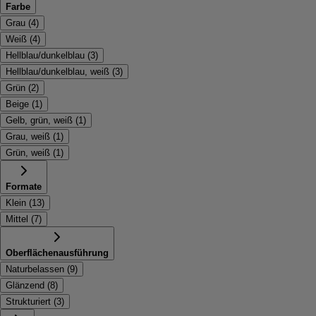
Farbe
Grau
(
4
)
Weiß
(
4
)
Hellblau/dunkelblau
(
3
)
Hellblau/dunkelblau, weiß
(
3
)
Grün
(
2
)
Beige
(
1
)
Gelb, grün, weiß
(
1
)
Grau, weiß
(
1
)
Grün, weiß
(
1
)
Formate
Klein
(
13
)
Mittel
(
7
)
Oberflächenausführung
Naturbelassen
(
9
)
Glänzend
(
8
)
Strukturiert
(
3
)