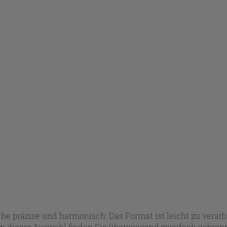
 präzise und harmonisch: Das Format ist leicht zu verarbe
dieser Auswahl finden Sie überwiegend zweifach gebrannte 