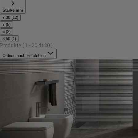
Stärke mm
7,30
(
12
)
7
(
5
)
6
(
2
)
8,50
(
1
)
Produkte
( 1 - 20 di 20 )
Ordnen nach:
Empfohlen