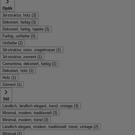
Optik
3d-struktur, holz
(
3
)
Dekoriert, farbig
(
3
)
Dekoriert, farbig, tapete
(
3
)
Farbig, unifarbe
(
3
)
Unifarbe
(
2
)
3d-struktur, stein, ziegelmauer
(
1
)
3d-struktur, zement
(
1
)
Cementina, dekoriert, farbig
(
1
)
Dekoriert, holz
(
1
)
Holz
(
1
)
Zement
(
1
)
Stil
Ländlich, ländlich elegant, trend, vintage
(
3
)
Minimal, modern, traditionell
(
3
)
Minimal, modern, trend
(
3
)
Ländlich elegant, modern, traditionell, trend, vintage
(
2
)
Minimal
(
2
)