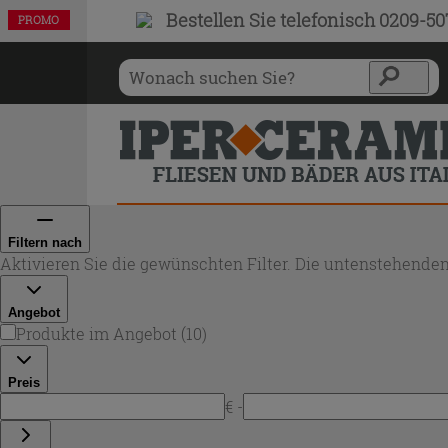
Bestellen Sie
telefonisch 0209-5
PROMO
PROMO
PROMO
PROMO
PROMO
PROMO
PROMO
PROMO
PROMO
PROMO
Filtern nach
Aktivieren Sie die gewünschten Filter. Die untenstehenden
Angebot
Produkte im Angebot
(
10
)
Preis
€ -