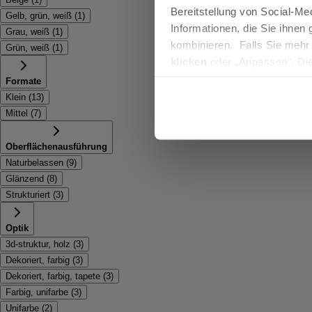
Bereitstellung von Social-M
Gelb, grün, weiß
(
1
)
Informationen, die Sie ihnen
Grau, weiß
(
1
)
kombinieren. Falls Sie mehr
Grün, weiß
(
1
)
klicken
oder „Anpassen“. Die
werden. Wenn Sie auf die Sch
Formate
Cookies fortsetzen.
Klein
(
13
)
Mittel
(
7
)
Oberflächenausführung
Naturbelassen
(
9
)
Glänzend
(
8
)
Strukturiert
(
3
)
Optik
3d-struktur, holz
(
3
)
Dekoriert, farbig
(
3
)
Dekoriert, farbig, tapete
(
3
)
Farbig, unifarbe
(
3
)
Unifarbe
(
2
)