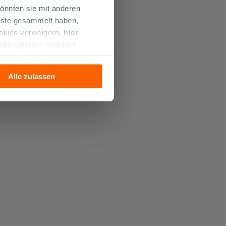
önnten sie mit anderen
enste gesammelt haben,
ookies verweigern,
hier
 akzeptieren“ gegeben
llation der technischen
Alle zulassen