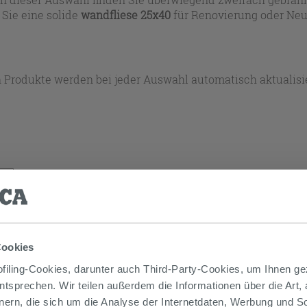
 Sie eine solide
wandfliese 25x40
für Renovierung oder Neu
d.
 Produkte werden bei jeder Auswahl automatisch aktualisie
€
Gehen
Cookies
iling-Cookies, darunter auch Third-Party-Cookies, um Ihnen ge
entsprechen. Wir teilen außerdem die Informationen über die Art,
nern, die sich um die Analyse der Internetdaten, Werbung und 