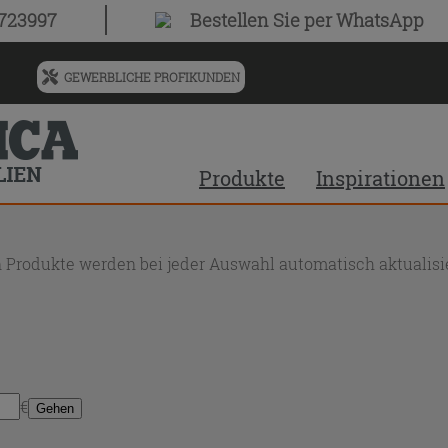
0723997
Bestellen Sie
per WhatsApp
GEWERBLICHE PROFIKUNDEN
Menü
für
vorgeschlagenen
Siteinhalt
Produkte
Inspirationen
und
Suchprotokoll
 Produkte werden bei jeder Auswahl automatisch aktualisie
€
Gehen