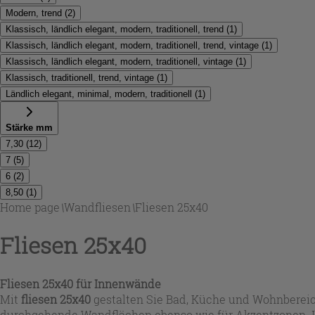
Modern, trend
(
2
)
Klassisch, ländlich elegant, modern, traditionell, trend
(
1
)
Klassisch, ländlich elegant, modern, traditionell, trend, vintage
(
1
)
Klassisch, ländlich elegant, modern, traditionell, vintage
(
1
)
Klassisch, traditionell, trend, vintage
(
1
)
Ländlich elegant, minimal, modern, traditionell
(
1
)
Stärke mm
7,30
(
12
)
7
(
5
)
6
(
2
)
8,50
(
1
)
Home page
\
Wandfliesen
\
Fliesen 25x40
Fliesen 25x40
Fliesen 25x40 für Innenwände
Mit
fliesen 25x40
gestalten Sie Bad, Küche und Wohnbereiche
durchgehende Wandflächen ebenso wie für Akzentzonen. In 