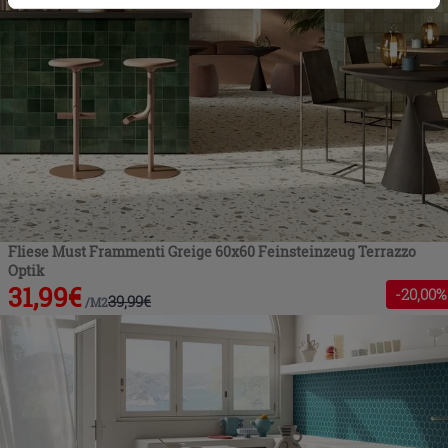
Zustimmung kann durch Klicken auf die Schaltfläche
„Cookies akzeptieren“ gegeben werden. Wenn Sie auf
die Schaltfläche "X" klicken, können Sie das Surfen erst
nach der Installation der technischen Cookies fortsetzen.
Fliese Must Frammenti Greige 60x60 Feinsteinzeug Terrazzo
Optik
31,99
€
-
20
,00%
39,99
€
/
M2