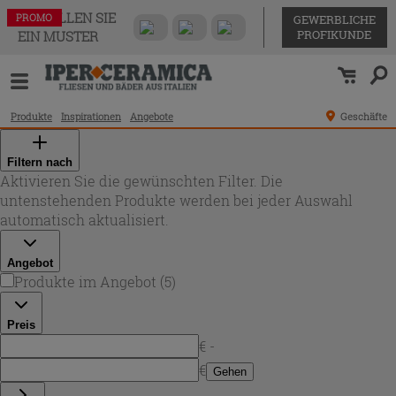
BESTELLEN SIE
PROMO
PROMO
PROMO
PROMO
PROMO
GEWERBLICHE
PROFIKUNDE
EIN MUSTER
Produkte
Inspirationen
Angebote
Geschäfte
Filtern nach
Aktivieren Sie die gewünschten Filter. Die
untenstehenden Produkte werden bei jeder Auswahl
automatisch aktualisiert.
Angebot
Produkte im Angebot
(
5
)
Preis
€ -
€
Gehen