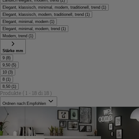
Ländlich elegant, modern, trend
(
2
)
Elegant, klassisch, minimal, modern, traditionell, trend
(
1
)
Elegant, klassisch, modern, traditionell, trend
(
1
)
Elegant, minimal, modern
(
1
)
Elegant, minimal, modern, trend
(
1
)
Modern, trend
(
1
)
Stärke mm
9
(
8
)
9,50
(
5
)
10
(
3
)
8
(
1
)
8,50
(
1
)
Produkte
( 1 - 18 di 18 )
Ordnen nach:
Empfohlen