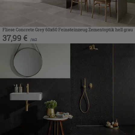
Fliese Concrete Grey 60x60 Feinsteinzeug Zementoptik hell grau
37,99
€
/
m2