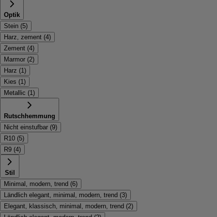
Optik
Stein
(
5
)
Harz, zement
(
4
)
Zement
(
4
)
Marmor
(
2
)
Harz
(
1
)
Kies
(
1
)
Metallic
(
1
)
Rutschhemmung
Nicht einstufbar
(
9
)
R10
(
5
)
R9
(
4
)
Stil
Minimal, modern, trend
(
6
)
Ländlich elegant, minimal, modern, trend
(
3
)
Elegant, klassisch, minimal, modern, trend
(
2
)