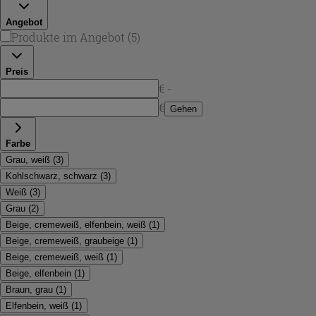
Ihren Einrichtungsstil abstimmen können.
Angebot
Produkte im Angebot
(
5
)
Preis
€ -
€
Gehen
Farbe
Grau, weiß
(
3
)
Kohlschwarz, schwarz
(
3
)
Weiß
(
3
)
Grau
(
2
)
Beige, cremeweiß, elfenbein, weiß
(
1
)
Beige, cremeweiß, graubeige
(
1
)
Beige, cremeweiß, weiß
(
1
)
Beige, elfenbein
(
1
)
Braun, grau
(
1
)
Elfenbein, weiß
(
1
)