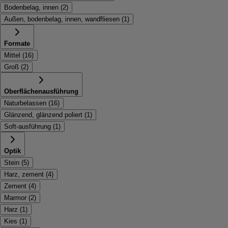
Bodenbelag, innen
(
2
)
Außen, bodenbelag, innen, wandfliesen
(
1
)
Formate
Mittel
(
16
)
Groß
(
2
)
Oberflächenausführung
Naturbelassen
(
16
)
Glänzend, glänzend poliert
(
1
)
Soft-ausführung
(
1
)
Optik
Stein
(
5
)
Harz, zement
(
4
)
Zement
(
4
)
Marmor
(
2
)
Harz
(
1
)
Kies
(
1
)