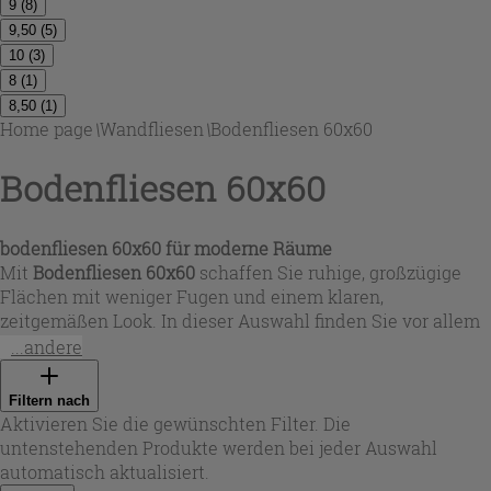
9
(
8
)
9,50
(
5
)
10
(
3
)
8
(
1
)
8,50
(
1
)
Home page
\
Wandfliesen
\
Bodenfliesen 60x60
Bodenfliesen 60x60
bodenfliesen 60x60
für moderne Räume
Mit
Bodenfliesen 60x60
schaffen Sie ruhige, großzügige
Flächen mit weniger Fugen und einem klaren,
zeitgemäßen Look. In dieser Auswahl finden Sie vor allem
rektifiziertes Feinsteinzeug für präzise Kanten und ein
...andere
harmonisches Fugenbild. Farblich reicht das Spektrum
von strahlendem Weiß über warme Beige- und Greige-
Filtern nach
Nuancen bis zu Hellgrau, Anthrazit und tiefem Schwarz –
Aktivieren Sie die gewünschten Filter. Die
passend für Wohnzimmer, Küche, Bad oder Flur. Je nach
untenstehenden Produkte werden bei jeder Auswahl
Serie stehen matte, naturbelassene oder auch polierte
automatisch aktualisiert.
Oberflächen zur Verfügung, sodass Sie die Optik genau auf