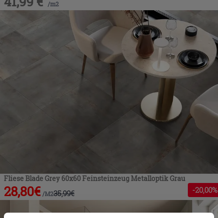
41,99
€
/
m2
Fliese Blade Grey 60x60 Feinsteinzeug Metalloptik Grau
28,80
€
-
20
,00%
35,99
€
/
M2