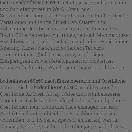
bieten
Bodenfliesen 60x60
vielfältige Alternativen: Stein-
und Schieferoptiken in Weiß-, Grau- oder
Schwarzabstufungen wirken authentisch durch grafische
Variationen und sanfte Strukturen; Quarzit- und
Kalksteinoptiken bringen helle, neutrale Töne in den
Raum. Für einen edlen Auftritt eignen sich Marmoroptiken
– wahlweise matt oder hochglänzend poliert – mit feiner
Äderung. Akzentstark sind außerdem Terrazzo-
Interpretationen (hell bis schwarz, mit farbigen
Einsprengseln) sowie Metalloptiken mit oxidierten
Nuancen für kreative Wände oder charaktervolle Böden.
bodenfliesen 60x60
nach Einsatzbereich und Oberfläche
Achten Sie bei
bodenfliesen 60x60
auf die passende
Oberfläche für Ihren Alltag: Matte und naturbelassene
Varianten sind besonders pflegeleicht, während polierte
Oberflächen mehr Glanz und Tiefe erzeugen. Je nach
Produkt sind unterschiedliche Rutschhemmklassen
vorhanden (z. B. R9 bei ausgewählten Serien), was für
Eingangsbereiche, Küchen oder Übergänge nach draußen