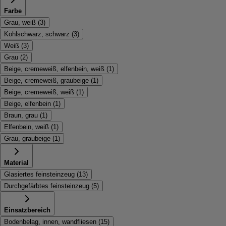
Farbe
Grau, weiß
(
3
)
Kohlschwarz, schwarz
(
3
)
Weiß
(
3
)
Grau
(
2
)
Beige, cremeweiß, elfenbein, weiß
(
1
)
Beige, cremeweiß, graubeige
(
1
)
Beige, cremeweiß, weiß
(
1
)
Beige, elfenbein
(
1
)
Braun, grau
(
1
)
Elfenbein, weiß
(
1
)
Grau, graubeige
(
1
)
Material
Glasiertes feinsteinzeug
(
13
)
Durchgefärbtes feinsteinzeug
(
5
)
Einsatzbereich
Bodenbelag, innen, wandfliesen
(
15
)