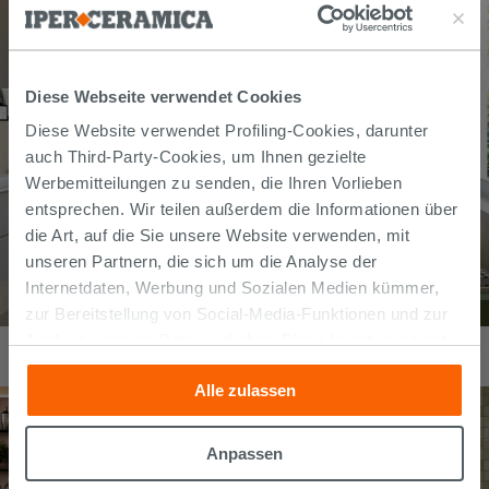
Diese Webseite verwendet Cookies
Diese Website verwendet Profiling-Cookies, darunter
auch Third-Party-Cookies, um Ihnen gezielte
Werbemitteilungen zu senden, die Ihren Vorlieben
entsprechen. Wir teilen außerdem die Informationen über
die Art, auf die Sie unsere Website verwenden, mit
unseren Partnern, die sich um die Analyse der
Internetdaten, Werbung und Sozialen Medien kümmer,
zur Bereitstellung von Social-Media-Funktionen und zur
Fliese Must Taupe 60X60 Feinsteinzeug Zementoptik Beige
Analyse unseres Datenverkehrs. Diese könnten sie mit
36,99
€
anderen Informationen, die Sie ihnen geliefert haben oder
/
m2
Alle zulassen
die sie aufgrund Ihrer Verwendung ihrer Dienste
gesammelt haben, kombinieren. Falls Sie mehr wissen
möchten oder Ihre Zustimmung zu allen oder einigen
Anpassen
Cookies verweigern,
hier klicken
oder „Anpassen“. Die