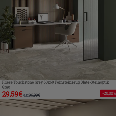
Fliese Touchstone Grey 60x60 Feinsteinzeug Slate-Steinoptik
Grau
29,59
€
-
20
,00%
36,99
€
/
M2