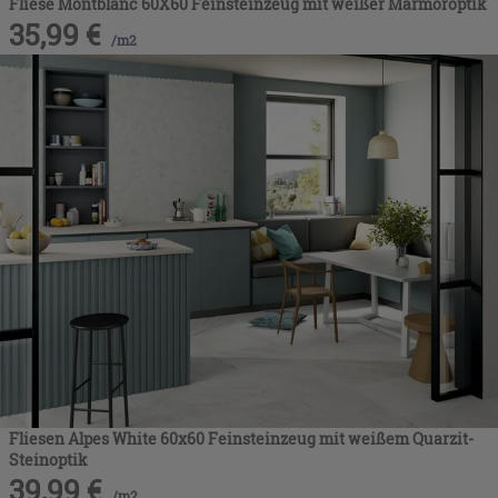
Fliese Montblanc 60X60 Feinsteinzeug mit weißer Marmoroptik
35,99
€
/
m2
Fliesen Alpes White 60x60 Feinsteinzeug mit weißem Quarzit-
Steinoptik
39,99
€
/
m2