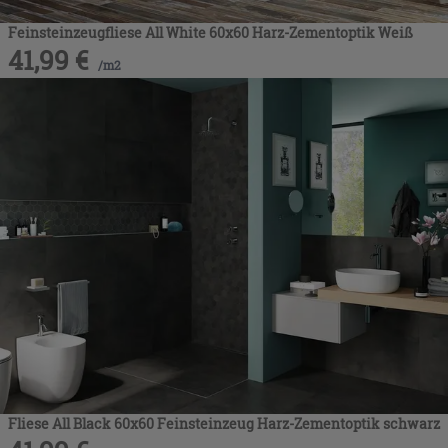
Feinsteinzeugfliese All White 60x60 Harz-Zementoptik Weiß
41,99
€
/
m2
Fliese All Black 60x60 Feinsteinzeug Harz-Zementoptik schwarz