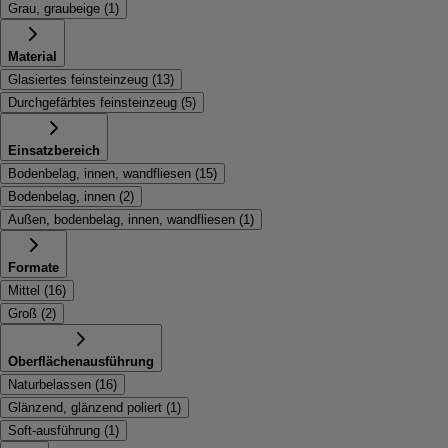
Grau, graubeige
(
1
)
Material
Glasiertes feinsteinzeug
(
13
)
Durchgefärbtes feinsteinzeug
(
5
)
Einsatzbereich
Bodenbelag, innen, wandfliesen
(
15
)
Bodenbelag, innen
(
2
)
Außen, bodenbelag, innen, wandfliesen
(
1
)
Formate
Mittel
(
16
)
Groß
(
2
)
Oberflächenausführung
Naturbelassen
(
16
)
Glänzend, glänzend poliert
(
1
)
Soft-ausführung
(
1
)