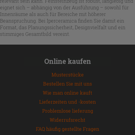
relevant sein kann. Feinsteinzeug ist robust, langlebig und
eignet sich – abhängig von der Ausführung – sowohl für
Innenräume als auch für Bereiche mit höherer
Beanspruchung. Bei Iperceramica finden Sie damit ein
Format, das Planungssicherheit, Designvielfalt und ein
stimmiges Gesamtbild vereint.
Online kaufen
Musterstücke
Bestellen Sie mit uns
Wie man online kauft
Lieferzeiten und -kosten
Problemlose lieferung
Widerrufsrecht
FAQ häufig gestellte Fragen