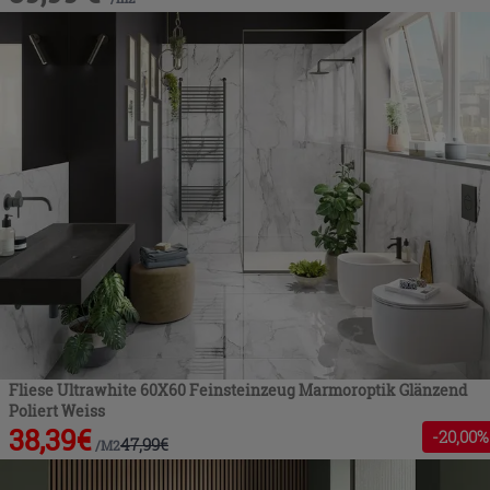
Fliese Ultrawhite 60X60 Feinsteinzeug Marmoroptik Glänzend
Poliert Weiss
38,39
€
-
20
,00%
47,99
€
/
M2