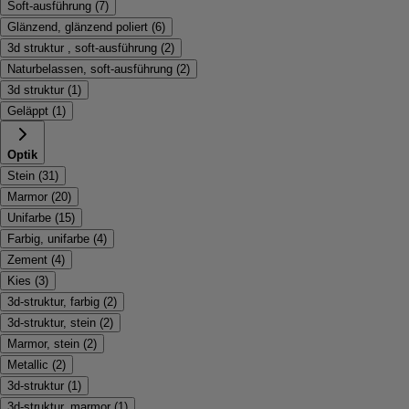
Soft-ausführung
(
7
)
Glänzend, glänzend poliert
(
6
)
3d struktur , soft-ausführung
(
2
)
Naturbelassen, soft-ausführung
(
2
)
3d struktur
(
1
)
Geläppt
(
1
)
Optik
Stein
(
31
)
Marmor
(
20
)
Unifarbe
(
15
)
Farbig, unifarbe
(
4
)
Zement
(
4
)
Kies
(
3
)
3d-struktur, farbig
(
2
)
3d-struktur, stein
(
2
)
Marmor, stein
(
2
)
Metallic
(
2
)
3d-struktur
(
1
)
3d-struktur, marmor
(
1
)