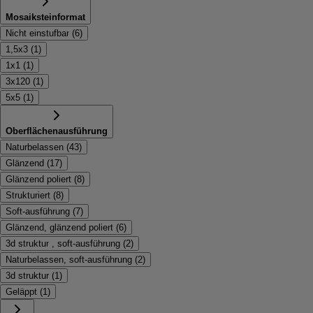
Mosaiksteinformat
Nicht einstufbar
(
6
)
1,5x3
(
1
)
1x1
(
1
)
3x120
(
1
)
5x5
(
1
)
Oberflächenausführung
Naturbelassen
(
43
)
Glänzend
(
17
)
Glänzend poliert
(
8
)
Strukturiert
(
8
)
Soft-ausführung
(
7
)
Glänzend, glänzend poliert
(
6
)
3d struktur , soft-ausführung
(
2
)
Naturbelassen, soft-ausführung
(
2
)
3d struktur
(
1
)
Geläppt
(
1
)