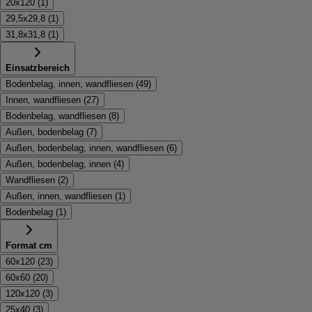
20x120
(
1
)
29,5x29,8
(
1
)
31,8x31,8
(
1
)
Einsatzbereich
Bodenbelag, innen, wandfliesen
(
49
)
Innen, wandfliesen
(
27
)
Bodenbelag, wandfliesen
(
8
)
Außen, bodenbelag
(
7
)
Außen, bodenbelag, innen, wandfliesen
(
6
)
Außen, bodenbelag, innen
(
4
)
Wandfliesen
(
2
)
Außen, innen, wandfliesen
(
1
)
Bodenbelag
(
1
)
Format cm
60x120
(
23
)
60x60
(
20
)
120x120
(
3
)
25x40
(
3
)