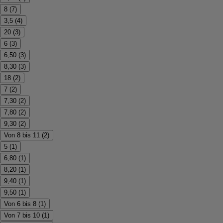
8
(
7
)
3,5
(
4
)
20
(
3
)
6
(
3
)
6,50
(
3
)
8,30
(
3
)
18
(
2
)
7
(
2
)
7,30
(
2
)
7,80
(
2
)
9,30
(
2
)
Von 8 bis 11
(
2
)
5
(
1
)
6,80
(
1
)
8,20
(
1
)
9,40
(
1
)
9,50
(
1
)
Von 6 bis 8
(
1
)
Von 7 bis 10
(
1
)