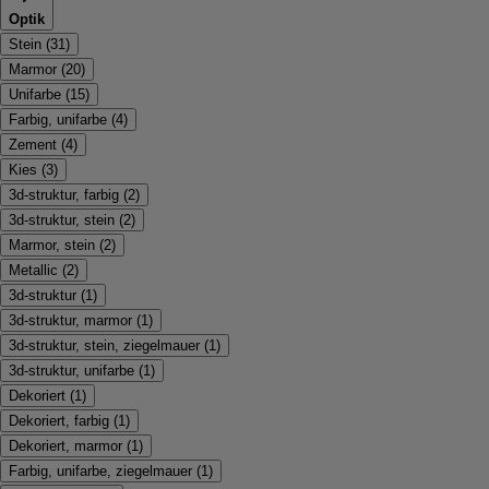
Optik
Stein
(
31
)
Marmor
(
20
)
Unifarbe
(
15
)
Farbig, unifarbe
(
4
)
Zement
(
4
)
Kies
(
3
)
3d-struktur, farbig
(
2
)
3d-struktur, stein
(
2
)
Marmor, stein
(
2
)
Metallic
(
2
)
3d-struktur
(
1
)
3d-struktur, marmor
(
1
)
3d-struktur, stein, ziegelmauer
(
1
)
3d-struktur, unifarbe
(
1
)
Dekoriert
(
1
)
Dekoriert, farbig
(
1
)
Dekoriert, marmor
(
1
)
Farbig, unifarbe, ziegelmauer
(
1
)