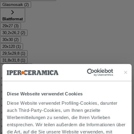
Glasmosaik
(
2
)
Blattformat
29x27
(
3
)
30,2x26,2
(
2
)
30x30
(
2
)
20x120
(
1
)
29,5x29,8
(
1
)
31,8x31,8
(
1
)
Einsatzbereich
Bodenbelag, innen, wandfliesen
(
49
)
Innen, wandfliesen
(
27
)
Diese Webseite verwendet Cookies
Bodenbelag, wandfliesen
(
8
)
Außen, bodenbelag
(
7
)
Diese Website verwendet Profiling-Cookies, darunter
Außen, bodenbelag, innen, wandfliesen
(
6
)
auch Third-Party-Cookies, um Ihnen gezielte
Außen, bodenbelag, innen
(
4
)
Werbemitteilungen zu senden, die Ihren Vorlieben
Wandfliesen
(
2
)
entsprechen. Wir teilen außerdem die Informationen über
Außen, innen, wandfliesen
(
1
)
die Art, auf die Sie unsere Website verwenden, mit