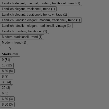
Ländlich elegant, minimal, modern, traditionell, trend
(
1
)
Ländlich elegant, traditionell, trend
(
1
)
Ländlich elegant, traditionell, trend, vintage
(
1
)
Ländlich, ländlich elegant, modern, traditionell, trend
(
1
)
Ländlich, ländlich elegant, traditionell, vintage
(
1
)
Ländlich, modern, traditionell
(
1
)
Modern, traditionell, trend
(
1
)
Modern, trend
(
1
)
Stärke mm
9
(
31
)
10
(
12
)
8,50
(
8
)
8
(
7
)
3,5
(
4
)
20
(
3
)
6
(
3
)
6,50
(
3
)
8,30
(
3
)