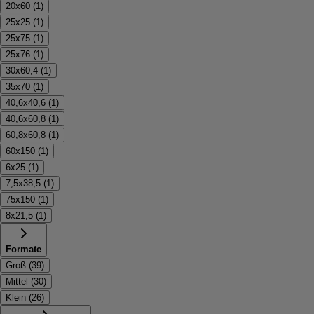
20x60
(
1
)
25x25
(
1
)
25x75
(
1
)
25x76
(
1
)
30x60,4
(
1
)
35x70
(
1
)
40,6x40,6
(
1
)
40,6x60,8
(
1
)
60,8x60,8
(
1
)
60x150
(
1
)
6x25
(
1
)
7,5x38,5
(
1
)
75x150
(
1
)
8x21,5
(
1
)
Formate
Groß
(
39
)
Mittel
(
30
)
Klein
(
26
)