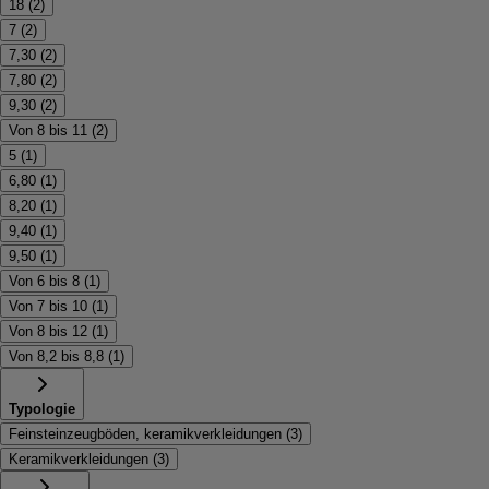
18
(
2
)
7
(
2
)
7,30
(
2
)
7,80
(
2
)
9,30
(
2
)
Von 8 bis 11
(
2
)
5
(
1
)
6,80
(
1
)
8,20
(
1
)
9,40
(
1
)
9,50
(
1
)
Von 6 bis 8
(
1
)
Von 7 bis 10
(
1
)
Von 8 bis 12
(
1
)
Von 8,2 bis 8,8
(
1
)
Typologie
Feinsteinzeugböden, keramikverkleidungen
(
3
)
Keramikverkleidungen
(
3
)