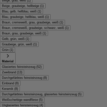
Beige, grau, weiß
(
1
)
Beige, graubeige, hellbeige
(
1
)
Blau, gelb, hellblau, weiß
(
1
)
Blau, graubeige, hellblau, weiß
(
1
)
Braun, cremeweiß, grau, graubeige, weiß
(
1
)
Braun, cremeweiß, graubeige, schwarz, weiß
(
1
)
Braun, grau, graubeige, weiß
(
1
)
Gelb, grün, weiß
(
1
)
Graubeige, grün, weiß
(
1
)
Grün
(
1
)
Material
Glasiertes feinsteinzeug
(
52
)
Zweibrand
(
13
)
Durchgefärbtes feinsteinzeug
(
8
)
Einbrand
(
8
)
Keramik
(
8
)
Durchgefärbtes feinsteinzeug, glasiertes feinsteinzeug
(
5
)
Weißscherbige wandfliese
(
5
)
Unglasiertes feinsteinzeug
(
4
)