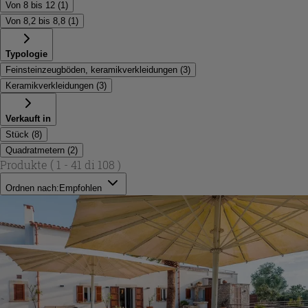
Von 8 bis 12
(
1
)
Von 8,2 bis 8,8
(
1
)
Typologie
Feinsteinzeugböden, keramikverkleidungen
(
3
)
Keramikverkleidungen
(
3
)
Verkauft in
Stück
(
8
)
Quadratmetern
(
2
)
Produkte
( 1 - 41 di 108 )
Ordnen nach:
Empfohlen