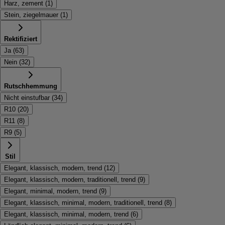
Harz, zement
(
1
)
Stein, ziegelmauer
(
1
)
Rektifiziert
Ja
(
63
)
Nein
(
32
)
Rutschhemmung
Nicht einstufbar
(
34
)
R10
(
20
)
R11
(
8
)
R9
(
5
)
Stil
Elegant, klassisch, modern, trend
(
12
)
Elegant, klassisch, modern, traditionell, trend
(
9
)
Elegant, minimal, modern, trend
(
9
)
Elegant, klassisch, minimal, modern, traditionell, trend
(
8
)
Elegant, klassisch, minimal, modern, trend
(
6
)