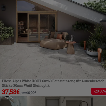
Fliese Alpes White XOUT 60x60 Feinsteinzeug für Außenbereich
Stärke 20mm Weiß Steinoptik
37,58
€
-
20
,00%
46,99
€
/
M2