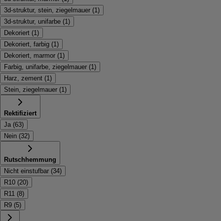
3d-struktur, stein, ziegelmauer
(
1
)
3d-struktur, unifarbe
(
1
)
Dekoriert
(
1
)
Dekoriert, farbig
(
1
)
Dekoriert, marmor
(
1
)
Farbig, unifarbe, ziegelmauer
(
1
)
Harz, zement
(
1
)
Stein, ziegelmauer
(
1
)
Rektifiziert
Ja
(
63
)
Nein
(
32
)
Rutschhemmung
Nicht einstufbar
(
34
)
R10
(
20
)
R11
(
8
)
R9
(
5
)