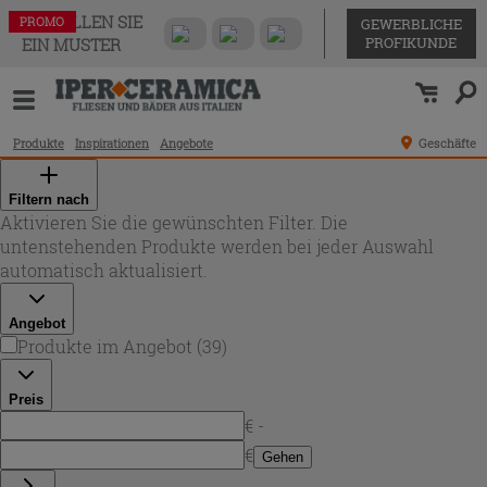
BESTELLEN SIE
PROMO
PROMO
PROMO
PROMO
PROMO
PROMO
PROMO
PROMO
PROMO
PROMO
PROMO
PROMO
PROMO
PROMO
PROMO
PROMO
PROMO
PROMO
PROMO
PROMO
PROMO
PROMO
PROMO
PROMO
PROMO
PROMO
PROMO
PROMO
PROMO
PROMO
PROMO
PROMO
PROMO
PROMO
PROMO
PROMO
PROMO
PROMO
PROMO
GEWERBLICHE
PROFIKUNDE
EIN MUSTER
Produkte
Inspirationen
Angebote
Geschäfte
Filtern nach
Aktivieren Sie die gewünschten Filter. Die
untenstehenden Produkte werden bei jeder Auswahl
automatisch aktualisiert.
Angebot
Produkte im Angebot
(
39
)
Preis
€ -
€
Gehen