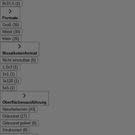
8x21,5
(
1
)
Formate
Groß
(
39
)
Mittel
(
30
)
Klein
(
26
)
Mosaiksteinformat
Nicht einstufbar
(
6
)
1,5x3
(
1
)
1x1
(
1
)
3x120
(
1
)
5x5
(
1
)
Oberflächenausführung
Naturbelassen
(
43
)
Glänzend
(
17
)
Glänzend poliert
(
8
)
Strukturiert
(
8
)