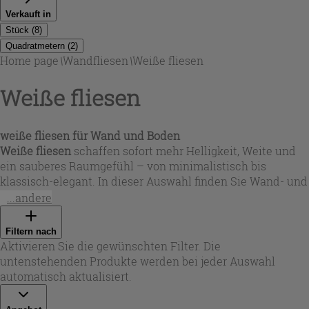
Verkauft in
Stück
(
8
)
Quadratmetern
(
2
)
Home page
\
Wandfliesen
\
Weiße fliesen
Weiße fliesen
weiße fliesen
für Wand und Boden
Weiße fliesen
schaffen sofort mehr Helligkeit, Weite und
ein sauberes Raumgefühl – von minimalistisch bis
klassisch-elegant. In dieser Auswahl finden Sie Wand- und
Bodenbeläge aus Keramik und Feinsteinzeug, oft
...andere
rektifiziert für besonders schmale Fugen und ein ruhiges
Gesamtbild. Farblich reicht das Spektrum von Total White
Filtern nach
über warmes Cremeweiß bis zu elfenbeinfarbenen
Aktivieren Sie die gewünschten Filter. Die
Nuancen mit dezenten Einschlüssen oder Aderungen,
untenstehenden Produkte werden bei jeder Auswahl
damit Sie exakt den gewünschten Weißton für Ihr Projekt
automatisch aktualisiert.
treffen.