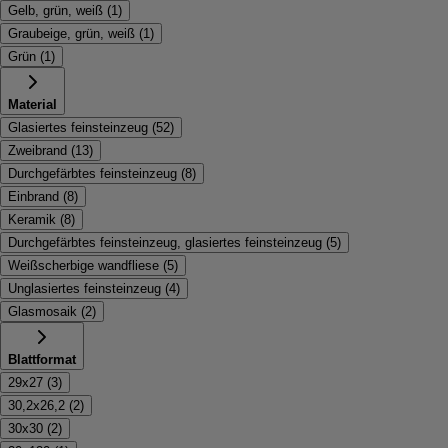
Gelb, grün, weiß
(
1
)
Graubeige, grün, weiß
(
1
)
Grün
(
1
)
Material
Glasiertes feinsteinzeug
(
52
)
Zweibrand
(
13
)
Durchgefärbtes feinsteinzeug
(
8
)
Einbrand
(
8
)
Keramik
(
8
)
Durchgefärbtes feinsteinzeug, glasiertes feinsteinzeug
(
5
)
Weißscherbige wandfliese
(
5
)
Unglasiertes feinsteinzeug
(
4
)
Glasmosaik
(
2
)
Blattformat
29x27
(
3
)
30,2x26,2
(
2
)
30x30
(
2
)