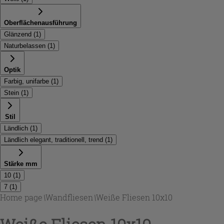
Oberflächenausführung
Glänzend
(
1
)
Naturbelassen
(
1
)
Optik
Farbig, unifarbe
(
1
)
Stein
(
1
)
Stil
Ländlich
(
1
)
Ländlich elegant, traditionell, trend
(
1
)
Stärke mm
10
(
1
)
7
(
1
)
Home page
\
Wandfliesen
\
Weiße Fliesen 10x10