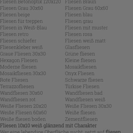
Fliesen Betonoptik 120x120
Fliesen Braun
Fliesen Grau 30x60
Fliesen Grau 60x60
Fliesen beige
Fliesen blau
Fliesen für treppen
Fliesen grau
Fliesen in Weiß-Blau
Fliesen mit muster
Fliesen retro
Fliesen rosa
Fliesen schiefer
Fliesen weiß matt
Fliesenkleber weiß
Glasfliesen
Graue Fliesen 30x30
Grüne fliesen
Hexagon Fliesen
Kleine fliesen
Moderne fliesen
Mosaikfliesen
Mosaikfliesen 30x30
Onyx Fliesen
Rote Fliesen
Schwarze fliesen
Terrazzofliesen
Türkise Fliesen
Wandfliesen 30x60
Wandfliesen bad
Wandfliesen rot
Wandfliesen weiß
Weiße Fliesen 20x20
Weiße Fliesen 30x30
Weiße Fliesen 60x60
Weiße fliesen
Weiße fliesen boden
Zementfliesen
Fliesen 10x10 weiß glänzend mit Charakter
Wer eine lebendige Oberfläche sucht, setzt auf
fliesen