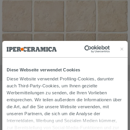
Küchenfliese Zanzibar Weiss Lose 10X10
Diese Webseite verwendet Cookies
33,99
€
/
m2
Diese Website verwendet Profiling-Cookies, darunter
auch Third-Party-Cookies, um Ihnen gezielte
Werbemitteilungen zu senden, die Ihren Vorlieben
entsprechen. Wir teilen außerdem die Informationen über
die Art, auf die Sie unsere Website verwenden, mit
unseren Partnern, die sich um die Analyse der
Internetdaten, Werbung und Sozialen Medien kümmer,
zur Bereitstellung von Social-Media-Funktionen und zur