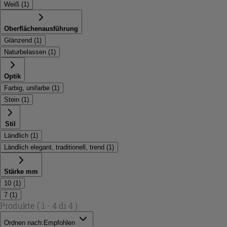
Weiß
(
1
)
Oberflächenausführung
Glänzend
(
1
)
Naturbelassen
(
1
)
Optik
Farbig, unifarbe
(
1
)
Stein
(
1
)
Stil
Ländlich
(
1
)
Ländlich elegant, traditionell, trend
(
1
)
Stärke mm
10
(
1
)
7
(
1
)
Produkte
( 1 - 4 di 4 )
Ordnen nach:
Empfohlen