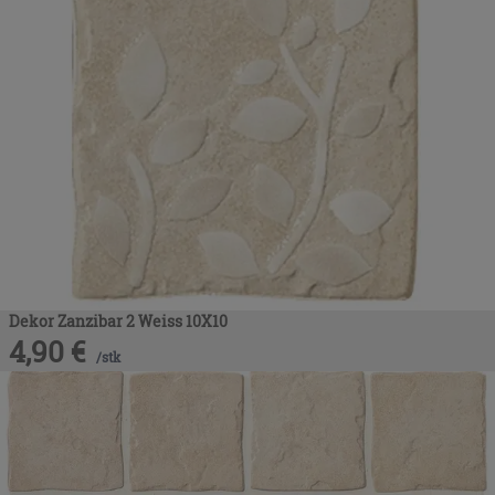
Dekor Zanzibar 2 Weiss 10X10
4,90
€
/
stk