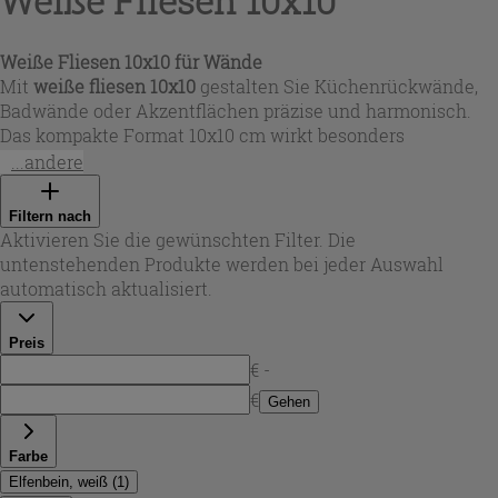
Weiße Fliesen 10x10
Weiße Fliesen 10x10 für Wände
Mit
weiße fliesen 10x10
gestalten Sie Küchenrückwände,
Badwände oder Akzentflächen präzise und harmonisch.
Das kompakte Format 10x10 cm wirkt besonders
ausgewogen in kleinen Räumen und lässt sich sowohl
...andere
klassisch als auch modern verlegen. In dieser Auswahl
finden Sie vor allem Wandfliesen für den Innenbereich, die
Filtern nach
mit ihrem klaren Weiß Räume optisch größer wirken
Aktivieren Sie die gewünschten Filter. Die
lassen und Licht sichtbar besser reflektieren.
untenstehenden Produkte werden bei jeder Auswahl
automatisch aktualisiert.
Preis
€ -
€
Gehen
Farbe
Elfenbein, weiß
(
1
)