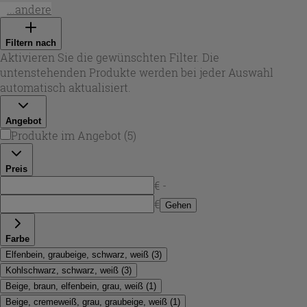
harmonisch in Küchen, Bädern, Fluren oder als
...andere
Akzentfläche im Wohnbereich. In dieser Auswahl findest
du überwiegend robustes Feinsteinzeug mit dekorierten
Filtern nach
Oberflächen, das je nach Serie auch für innen und außen
Aktivieren Sie die gewünschten Filter. Die
geeignet ist. Von Cementina- und Patchwork-Optiken bis
untenstehenden Produkte werden bei jeder Auswahl
zu Zement- und Terrazzo-Anmutungen bietet
Dekorfliesen
automatisch aktualisiert.
20x20
viele Möglichkeiten, um kleine Flächen
aufzuwerten oder ganze Räume durchgängig zu gestalten.
Angebot
Produkte im Angebot
(
5
)
Preis
€ -
€
Gehen
Farbe
Elfenbein, graubeige, schwarz, weiß
(
3
)
Kohlschwarz, schwarz, weiß
(
3
)
Beige, braun, elfenbein, grau, weiß
(
1
)
Beige, cremeweiß, grau, graubeige, weiß
(
1
)