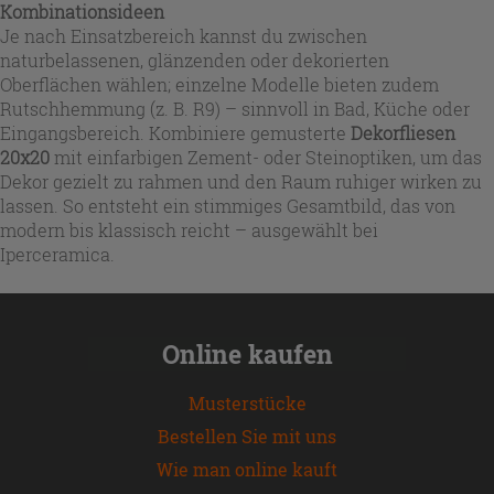
Kombinationsideen
Je nach Einsatzbereich kannst du zwischen
naturbelassenen, glänzenden oder dekorierten
Oberflächen wählen; einzelne Modelle bieten zudem
Rutschhemmung (z. B. R9) – sinnvoll in Bad, Küche oder
Eingangsbereich. Kombiniere gemusterte
Dekorfliesen
20x20
mit einfarbigen Zement- oder Steinoptiken, um das
Dekor gezielt zu rahmen und den Raum ruhiger wirken zu
lassen. So entsteht ein stimmiges Gesamtbild, das von
modern bis klassisch reicht – ausgewählt bei
Iperceramica.
Online kaufen
Musterstücke
Bestellen Sie mit uns
Wie man online kauft