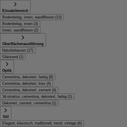
Einsatzbereich
Bodenbelag, innen, wandfliesen
(
13
)
Bodenbelag, innen
(
3
)
Innen, wandfliesen
(
2
)
Oberflächenausführung
Naturbelassen
(
17
)
Glänzend
(
1
)
Optik
Cementina, dekoriert, farbig
(
8
)
Cementina, dekoriert, kies
(
4
)
Cementina, dekoriert, zement
(
4
)
3d-struktur, cementina, dekoriert, farbig
(
1
)
Dekoriert, zement, cementina
(
1
)
Stil
Elegant, klassisch, traditionell, trend, vintage
(
6
)