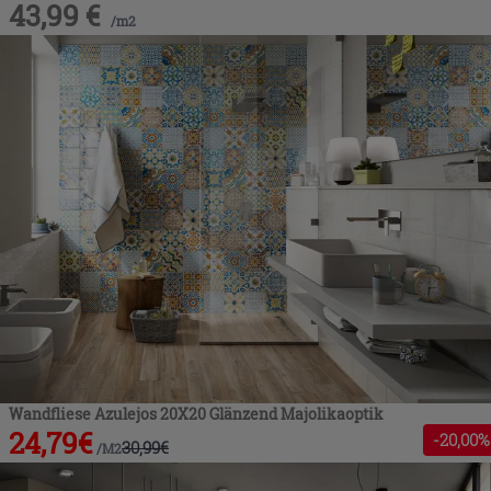
43,99
€
/
m2
Wandfliese Azulejos 20X20 Glänzend Majolikaoptik
24,79
€
-
20
,00%
30,99
€
/
M2