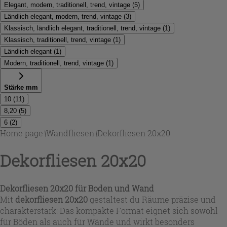
Elegant, modern, traditionell, trend, vintage
(
5
)
Ländlich elegant, modern, trend, vintage
(
3
)
Klassisch, ländlich elegant, traditionell, trend, vintage
(
1
)
Klassisch, traditionell, trend, vintage
(
1
)
Ländlich elegant
(
1
)
Modern, traditionell, trend, vintage
(
1
)
Stärke mm
10
(
11
)
8,20
(
5
)
6
(
2
)
Home page
\
Wandfliesen
\
Dekorfliesen 20x20
Dekorfliesen 20x20
Dekorfliesen 20x20 für Boden und Wand
Mit
dekorfliesen 20x20
gestaltest du Räume präzise und
charakterstark: Das kompakte Format eignet sich sowohl
für Böden als auch für Wände und wirkt besonders