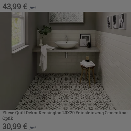
43,99
€
/
m2
Fliese Quilt Dekor Kensington 20X20 Feinsteinzeug Cementina-
Optik
30,99
€
/
m2