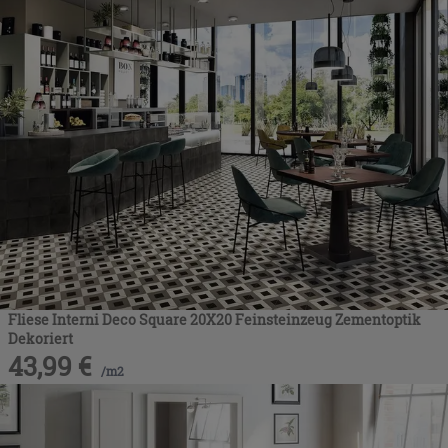
Fliese Interni Deco Square 20X20 Feinsteinzeug Zementoptik
Dekoriert
43,99
€
/
m2