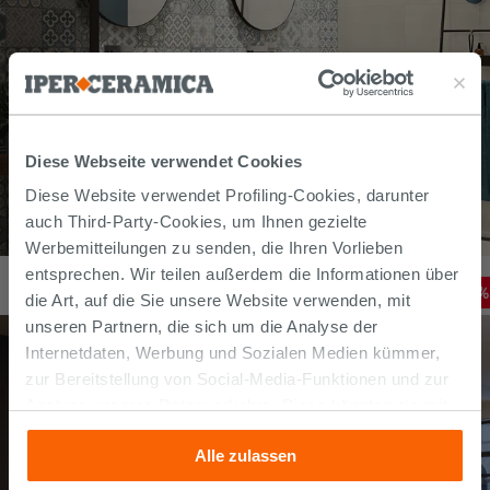
Diese Webseite verwendet Cookies
Diese Website verwendet Profiling-Cookies, darunter
auch Third-Party-Cookies, um Ihnen gezielte
Werbemitteilungen zu senden, die Ihren Vorlieben
Fliese Glamour 20X20 Patchworkoptik
entsprechen. Wir teilen außerdem die Informationen über
24,79
€
-
20
,00%
30,99
€
die Art, auf die Sie unsere Website verwenden, mit
/
M2
unseren Partnern, die sich um die Analyse der
Internetdaten, Werbung und Sozialen Medien kümmer,
zur Bereitstellung von Social-Media-Funktionen und zur
Analyse unseres Datenverkehrs. Diese könnten sie mit
anderen Informationen, die Sie ihnen geliefert haben oder
Alle zulassen
die sie aufgrund Ihrer Verwendung ihrer Dienste
gesammelt haben, kombinieren. Falls Sie mehr wissen