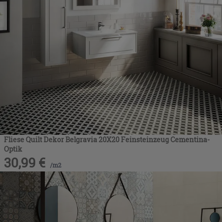
Fliese Quilt Dekor Belgravia 20X20 Feinsteinzeug Cementina-
Optik
30,99
€
/
m2