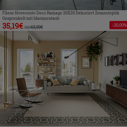
Fliese Novecento Deco Ramage 20X20 Dekoriert Zementoptik
Gesprenkelt mit Marmorstaub
35,19
€
-
20
,00%
43,99
€
/
M2