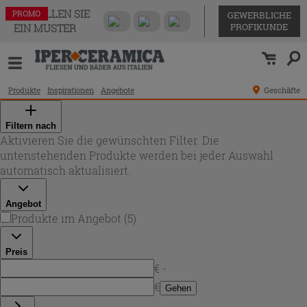
BESTELLEN SIE
PROMO
PROMO
PROMO
PROMO
PROMO
GEWERBLICHE
PROFIKUNDE
EIN MUSTER
Produkte
Inspirationen
Angebote
Geschäfte
Filtern nach
Aktivieren Sie die gewünschten Filter. Die
untenstehenden Produkte werden bei jeder Auswahl
automatisch aktualisiert.
Angebot
Produkte im Angebot
(
5
)
Preis
€ -
€
Gehen