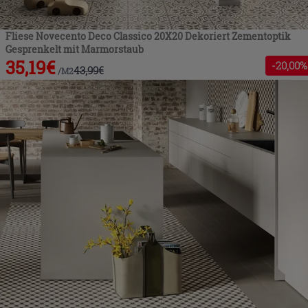
Fliese Novecento Deco Classico 20X20 Dekoriert Zementoptik
Gesprenkelt mit Marmorstaub
35,19
€
-
20
,00%
43,99
€
/
M2