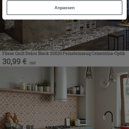
möchten oder Ihre Zustimmung zu allen oder einigen
Anpassen
Cookies verweigern,
hier klicken
oder „Anpassen“. Die
Zustimmung kann durch Klicken auf die Schaltfläche
„Cookies akzeptieren“ gegeben werden. Wenn Sie auf
die Schaltfläche "X" klicken, können Sie das Surfen erst
nach der Installation der technischen Cookies fortsetzen.
Fliese Quilt Dekor Black 20X20 Feinsteinzeug Cementina-Optik
30,99
€
/
m2