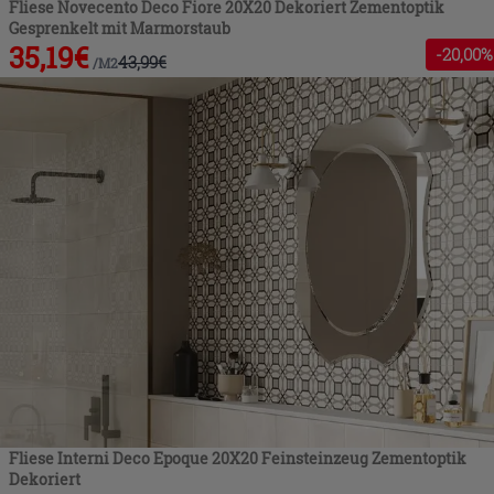
Fliese Novecento Deco Fiore 20X20 Dekoriert Zementoptik
Gesprenkelt mit Marmorstaub
35,19
€
-
20
,00%
43,99
€
/
M2
Fliese Interni Deco Epoque 20X20 Feinsteinzeug Zementoptik
Dekoriert