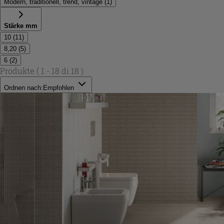
Modern, traditionell, trend, vintage
(
1
)
Stärke mm
10
(
11
)
8,20
(
5
)
6
(
2
)
Produkte
( 1 - 18 di 18 )
Ordnen nach:
Empfohlen