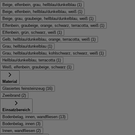
Beige, elfenbein, grau, hellblau/dunkelblau
(
1
)
Beige, elfenbein, hellblau/dunkelblau, weiß
(
1
)
Beige, grau, graubeige, hellblau/dunkelblau, weiß
(
1
)
Elfenbein, graubeige, orange, schwarz, terracotta, weiß
(
1
)
Elfenbein, grün, schwarz, weiß
(
1
)
Gelb, hellblau/dunkelblau, orange, terracotta, weiß
(
1
)
Grau, hellblau/dunkelblau
(
1
)
Grau, hellblau/dunkelblau, kohlschwarz, schwarz, weiß
(
1
)
Hellblau/dunkelblau, terracotta
(
1
)
Weiß, elfenbein, graubeige, schwarz
(
1
)
Material
Glasiertes feinsteinzeug
(
16
)
Zweibrand
(
2
)
Einsatzbereich
Bodenbelag, innen, wandfliesen
(
13
)
Bodenbelag, innen
(
3
)
Innen, wandfliesen
(
2
)