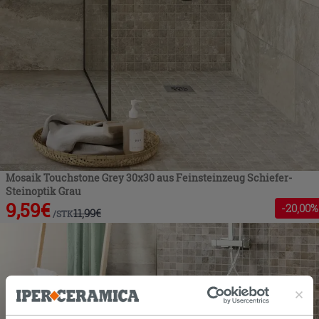
Mosaik Touchstone Grey 30x30 aus Feinsteinzeug Schiefer-
Steinoptik Grau
9,59
€
-
20
,00%
11,99
€
/
STK