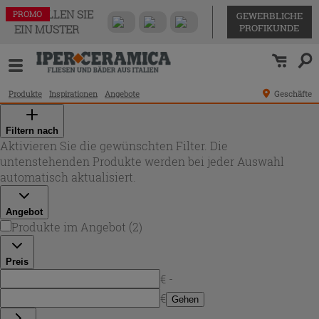
BESTELLEN SIE
PROMO
PROMO
GEWERBLICHE
PROFIKUNDE
EIN MUSTER
Produkte
Inspirationen
Angebote
Geschäfte
Filtern nach
Aktivieren Sie die gewünschten Filter. Die
untenstehenden Produkte werden bei jeder Auswahl
automatisch aktualisiert.
Angebot
Produkte im Angebot
(
2
)
Preis
€ -
€
Gehen