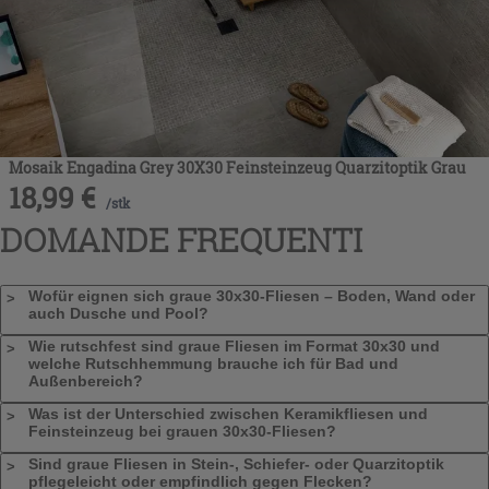
die Schaltfläche "X" klicken, können Sie das Surfen erst
nach der Installation der technischen Cookies fortsetzen.
Mosaik Engadina Grey 30X30 Feinsteinzeug Quarzitoptik Grau
18,99
€
/
stk
DOMANDE FREQUENTI
Wofür eignen sich graue 30x30-Fliesen – Boden, Wand oder
auch Dusche und Pool?
Wie rutschfest sind graue Fliesen im Format 30x30 und
welche Rutschhemmung brauche ich für Bad und
Außenbereich?
Was ist der Unterschied zwischen Keramikfliesen und
Feinsteinzeug bei grauen 30x30-Fliesen?
Sind graue Fliesen in Stein-, Schiefer- oder Quarzitoptik
pflegeleicht oder empfindlich gegen Flecken?