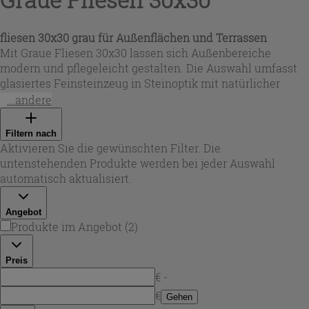
fliesen 30x30 grau
für Außenflächen und Terrassen
Mit Graue Fliesen 30x30 lassen sich Außenbereiche
modern und pflegeleicht gestalten. Die Auswahl umfasst
glasiertes Feinsteinzeug in Steinoptik mit natürlicher
Struktur und variierenden Grautönen – ideal, wenn du
...andere
eine Oberfläche mit Charakter suchst. Je nach Ausführung
sind die Fliesen rutschhemmend (z. B. R11) und damit
Filtern nach
besonders geeignet für Terrassen, Gehwege oder
Aktivieren Sie die gewünschten Filter. Die
überdachte Außenbereiche. Dank der Stärke um ca. 9,5
untenstehenden Produkte werden bei jeder Auswahl
mm entsteht ein solider, belastbarer Bodenaufbau, der
automatisch aktualisiert.
Alltag und Witterung standhält.
Angebot
Produkte im Angebot
(
2
)
Preis
€ -
€
Gehen