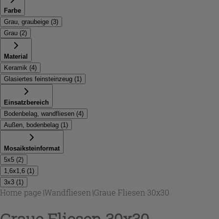
Farbe
Grau, graubeige
(
3
)
Grau
(
2
)
Material
Keramik
(
4
)
Glasiertes feinsteinzeug
(
1
)
Einsatzbereich
Bodenbelag, wandfliesen
(
4
)
Außen, bodenbelag
(
1
)
Mosaiksteinformat
5x5
(
2
)
1,6x1,6
(
1
)
3x3
(
1
)
Home page
\
Wandfliesen
\
Graue Fliesen 30x30
Graue Fliesen 30x30