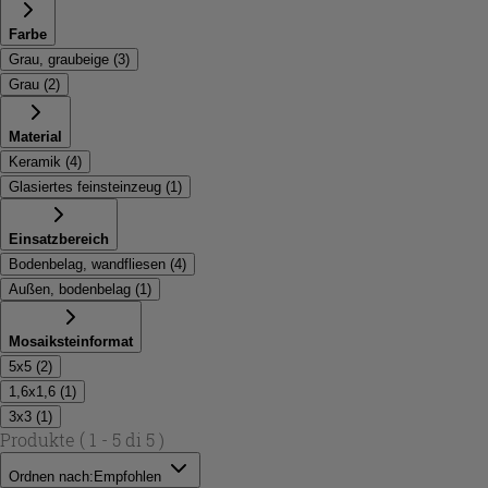
Farbe
Grau, graubeige
(
3
)
Grau
(
2
)
Material
Keramik
(
4
)
Glasiertes feinsteinzeug
(
1
)
Einsatzbereich
Bodenbelag, wandfliesen
(
4
)
Außen, bodenbelag
(
1
)
Mosaiksteinformat
5x5
(
2
)
1,6x1,6
(
1
)
3x3
(
1
)
Produkte
( 1 - 5 di 5 )
Ordnen nach:
Empfohlen