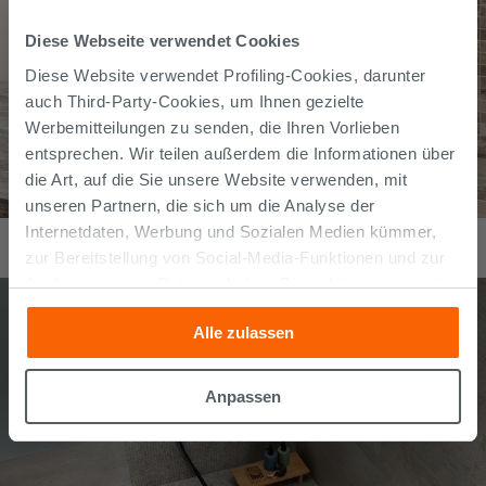
Diese Webseite verwendet Cookies
Diese Website verwendet Profiling-Cookies, darunter
auch Third-Party-Cookies, um Ihnen gezielte
Werbemitteilungen zu senden, die Ihren Vorlieben
entsprechen. Wir teilen außerdem die Informationen über
die Art, auf die Sie unsere Website verwenden, mit
unseren Partnern, die sich um die Analyse der
Mosaik Bali Grey 30x30 Feinsteinzeug Schieferoptik Grau
Internetdaten, Werbung und Sozialen Medien kümmer,
11,99
€
zur Bereitstellung von Social-Media-Funktionen und zur
/
stk
Analyse unseres Datenverkehrs. Diese könnten sie mit
anderen Informationen, die Sie ihnen geliefert haben oder
Alle zulassen
die sie aufgrund Ihrer Verwendung ihrer Dienste
gesammelt haben, kombinieren. Falls Sie mehr wissen
möchten oder Ihre Zustimmung zu allen oder einigen
Anpassen
Cookies verweigern,
hier klicken
oder „Anpassen“. Die
Zustimmung kann durch Klicken auf die Schaltfläche
„Cookies akzeptieren“ gegeben werden. Wenn Sie auf