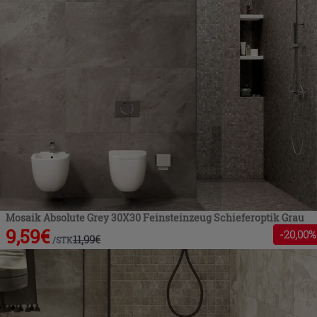
Mosaik Absolute Grey 30X30 Feinsteinzeug Schieferoptik Grau
9,59
€
-
20
,00%
11,99
€
/
STK