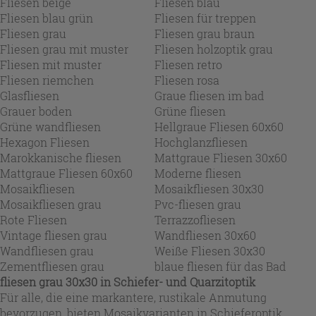
Fliesen beige
Fliesen blau
Fliesen blau grün
Fliesen für treppen
Fliesen grau
Fliesen grau braun
Fliesen grau mit muster
Fliesen holzoptik grau
Fliesen mit muster
Fliesen retro
Fliesen riemchen
Fliesen rosa
Glasfliesen
Graue fliesen im bad
Grauer boden
Grüne fliesen
Grüne wandfliesen
Hellgraue Fliesen 60x60
Hexagon Fliesen
Hochglanzfliesen
Marokkanische fliesen
Mattgraue Fliesen 30x60
Mattgraue Fliesen 60x60
Moderne fliesen
Mosaikfliesen
Mosaikfliesen 30x30
Mosaikfliesen grau
Pvc-fliesen grau
Rote Fliesen
Terrazzofliesen
Vintage fliesen grau
Wandfliesen 30x60
Wandfliesen grau
Weiße Fliesen 30x30
Zementfliesen grau
blaue fliesen für das Bad
fliesen grau 30x30
in Schiefer- und Quarzitoptik
Für alle, die eine markantere, rustikale Anmutung
bevorzugen, bieten Mosaikvarianten in Schieferoptik