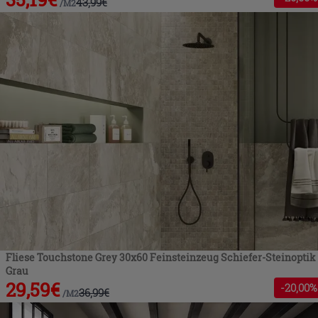
43,99
€
/
M2
Fliese Touchstone Grey 30x60 Feinsteinzeug Schiefer-Steinoptik
Grau
29,59
€
-
20
,00%
36,99
€
/
M2