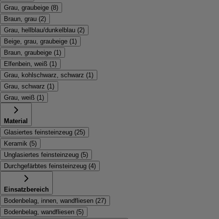
Grau, graubeige
(
8
)
Braun, grau
(
2
)
Grau, hellblau/dunkelblau
(
2
)
Beige, grau, graubeige
(
1
)
Braun, graubeige
(
1
)
Elfenbein, weiß
(
1
)
Grau, kohlschwarz, schwarz
(
1
)
Grau, schwarz
(
1
)
Grau, weiß
(
1
)
Material
Glasiertes feinsteinzeug
(
25
)
Keramik
(
5
)
Unglasiertes feinsteinzeug
(
5
)
Durchgefärbtes feinsteinzeug
(
4
)
Einsatzbereich
Bodenbelag, innen, wandfliesen
(
27
)
Bodenbelag, wandfliesen
(
5
)