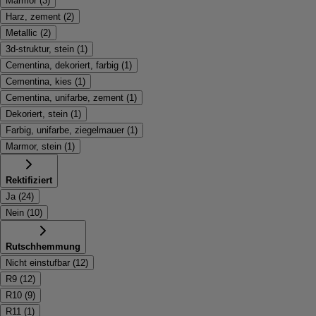
Marmor
(
3
)
Harz, zement
(
2
)
Metallic
(
2
)
3d-struktur, stein
(
1
)
Cementina, dekoriert, farbig
(
1
)
Cementina, kies
(
1
)
Cementina, unifarbe, zement
(
1
)
Dekoriert, stein
(
1
)
Farbig, unifarbe, ziegelmauer
(
1
)
Marmor, stein
(
1
)
Rektifiziert
Ja
(
24
)
Nein
(
10
)
Rutschhemmung
Nicht einstufbar
(
12
)
R9
(
12
)
R10
(
9
)
R11
(
1
)