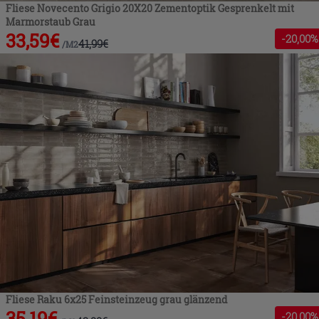
Fliese Novecento Grigio 20X20 Zementoptik Gesprenkelt mit
Marmorstaub Grau
33,59
€
-
20
,00%
41,99
€
/
M2
Fliese Raku 6x25 Feinsteinzeug grau glänzend
35,19
€
-
20
,00%