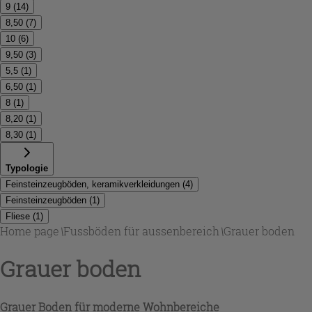
9
(
14
)
8,50
(
7
)
10
(
6
)
9,50
(
3
)
5,5
(
1
)
6,50
(
1
)
8
(
1
)
8,20
(
1
)
8,30
(
1
)
Typologie
Feinsteinzeugböden, keramikverkleidungen
(
4
)
Feinsteinzeugböden
(
1
)
Fliese
(
1
)
Home page
\
Fussböden für aussenbereich
\
Grauer boden
Grauer boden
Grauer Boden für moderne Wohnbereiche