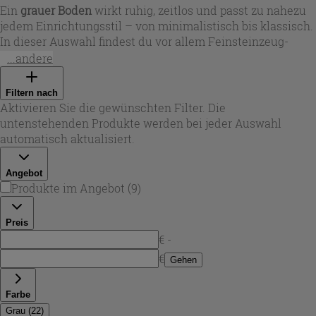
Ein
grauer Boden
wirkt ruhig, zeitlos und passt zu nahezu
jedem Einrichtungsstil – von minimalistisch bis klassisch.
In dieser Auswahl findest du vor allem Feinsteinzeug-
Oberflächen in Zement-, Stein- und Marmoroptik, die mit
...andere
hellen bis kräftigen Grautönen spielen: von taubengrau
und perlgrau bis zu anthrazitnahen Nuancen. So lässt sich
Filtern nach
boden grau
gezielt einsetzen, um Räume optisch zu
Aktivieren Sie die gewünschten Filter. Die
vergrößern, Kontraste zu Holz und Farben zu schaffen oder
untenstehenden Produkte werden bei jeder Auswahl
ein harmonisches Ton-in-Ton-Konzept umzusetzen.
automatisch aktualisiert.
Angebot
Produkte im Angebot
(
9
)
Preis
€ -
€
Gehen
Farbe
Grau
(
22
)