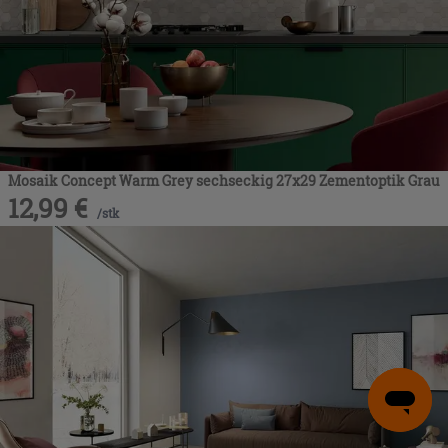
Mosaik Concept Warm Grey sechseckig 27x29 Zementoptik Grau
12,99
€
/
stk