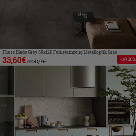
Fliese Blade Grey 60x120 Feinsteinzeug Metalloptik Grau
33,60
€
-
20
,00%
41,99
€
/
M2