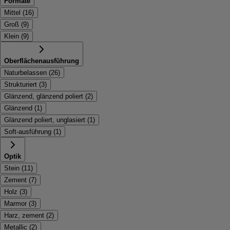
Formate
Mittel
(
16
)
Groß
(
9
)
Klein
(
9
)
Oberflächenausführung
Naturbelassen
(
26
)
Strukturiert
(
3
)
Glänzend, glänzend poliert
(
2
)
Glänzend
(
1
)
Glänzend poliert, unglasiert
(
1
)
Soft-ausführung
(
1
)
Optik
Stein
(
11
)
Zement
(
7
)
Holz
(
3
)
Marmor
(
3
)
Harz, zement
(
2
)
Metallic
(
2
)