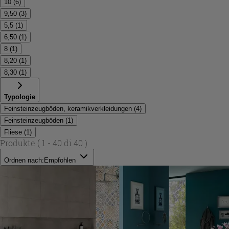
10
(
6
)
9,50
(
3
)
5,5
(
1
)
6,50
(
1
)
8
(
1
)
8,20
(
1
)
8,30
(
1
)
Typologie
Feinsteinzeugböden, keramikverkleidungen
(
4
)
Feinsteinzeugböden
(
1
)
Fliese
(
1
)
Produkte
( 1 - 40 di 40 )
Ordnen nach:
Empfohlen