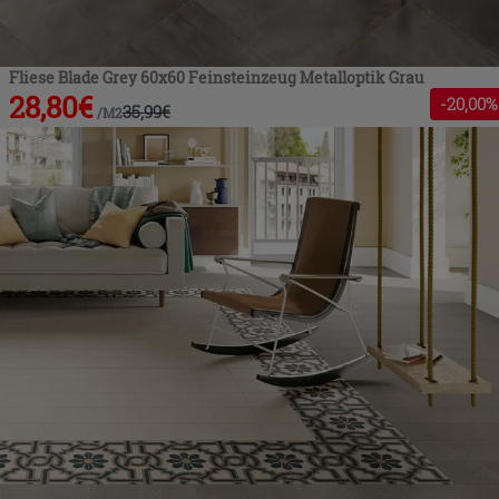
Fliese Blade Grey 60x60 Feinsteinzeug Metalloptik Grau
28,80
€
-
20
,00%
35,99
€
/
M2