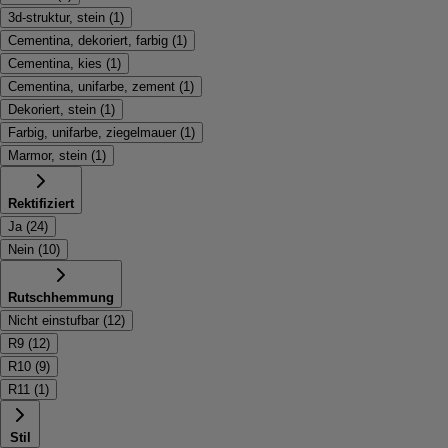
3d-struktur, stein
(
1
)
Cementina, dekoriert, farbig
(
1
)
Cementina, kies
(
1
)
Cementina, unifarbe, zement
(
1
)
Dekoriert, stein
(
1
)
Farbig, unifarbe, ziegelmauer
(
1
)
Marmor, stein
(
1
)
Rektifiziert
Ja
(
24
)
Nein
(
10
)
Rutschhemmung
Nicht einstufbar
(
12
)
R9
(
12
)
R10
(
9
)
R11
(
1
)
Stil