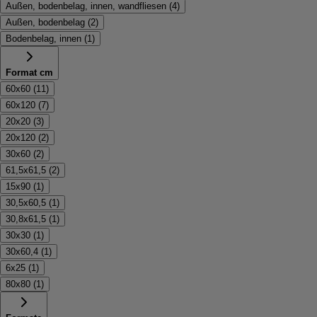
Außen, bodenbelag, innen, wandfliesen
(
4
)
Außen, bodenbelag
(
2
)
Bodenbelag, innen
(
1
)
Format cm
60x60
(
11
)
60x120
(
7
)
20x20
(
3
)
20x120
(
2
)
30x60
(
2
)
61,5x61,5
(
2
)
15x90
(
1
)
30,5x60,5
(
1
)
30,8x61,5
(
1
)
30x30
(
1
)
30x60,4
(
1
)
6x25
(
1
)
80x80
(
1
)