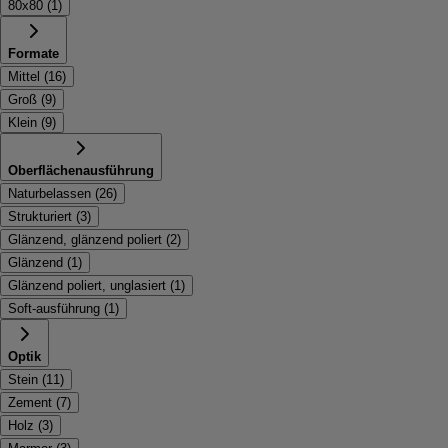
80x80
(
1
)
Formate
Mittel
(
16
)
Groß
(
9
)
Klein
(
9
)
Oberflächenausführung
Naturbelassen
(
26
)
Strukturiert
(
3
)
Glänzend, glänzend poliert
(
2
)
Glänzend
(
1
)
Glänzend poliert, unglasiert
(
1
)
Soft-ausführung
(
1
)
Optik
Stein
(
11
)
Zement
(
7
)
Holz
(
3
)