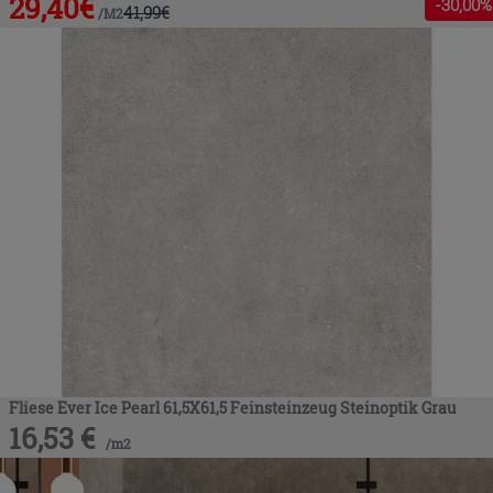
29,40
€
-
30
,00%
41,99
€
/
M2
Fliese Ever Ice Pearl 61,5X61,5 Feinsteinzeug Steinoptik Grau
16,53
€
/
m2