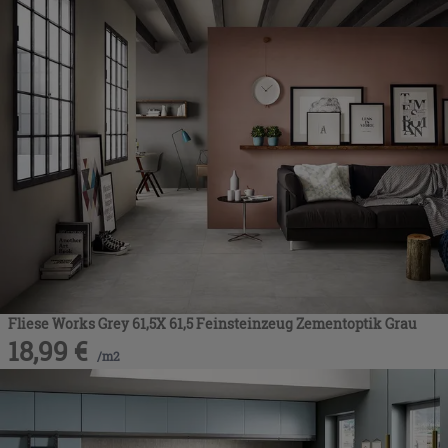
Fliese Works Grey 61,5X 61,5 Feinsteinzeug Zementoptik Grau
18,99
€
/
m2