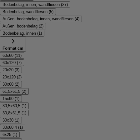
Bodenbelag, innen, wandfliesen
(
27
)
Bodenbelag, wandfliesen
(
5
)
Außen, bodenbelag, innen, wandfliesen
(
4
)
Außen, bodenbelag
(
2
)
Bodenbelag, innen
(
1
)
Format cm
60x60
(
11
)
60x120
(
7
)
20x20
(
3
)
20x120
(
2
)
30x60
(
2
)
61,5x61,5
(
2
)
15x90
(
1
)
30,5x60,5
(
1
)
30,8x61,5
(
1
)
30x30
(
1
)
30x60,4
(
1
)
6x25
(
1
)