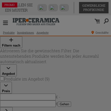
BESTELLEN SIE
PROMO
PROMO
PROMO
PROMO
PROMO
PROMO
PROMO
PROMO
PROMO
GEWERBLICHE
PROFIKUNDE
EIN MUSTER
Produkte
Inspirationen
Angebote
Geschäfte
Filtern nach
Aktivieren Sie die gewünschten Filter. Die
untenstehenden Produkte werden bei jeder Auswahl
automatisch aktualisiert.
Angebot
Produkte im Angebot
(
9
)
Preis
€ -
€
Gehen