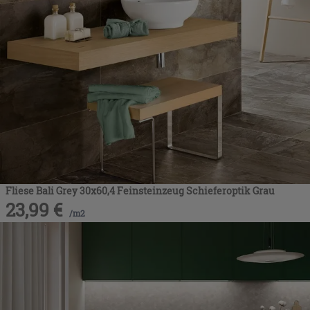
Fliese Bali Grey 30x60,4 Feinsteinzeug Schieferoptik Grau
23,99
€
/
m2