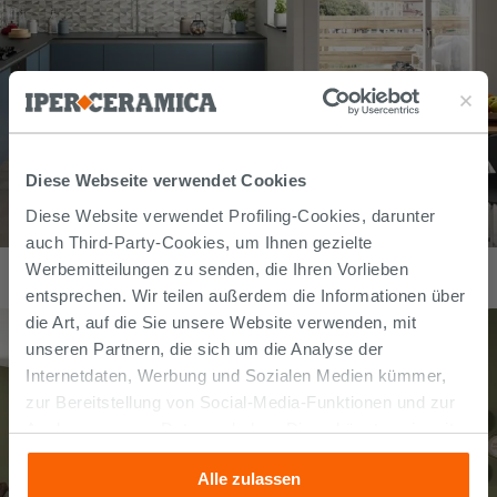
Diese Webseite verwendet Cookies
Diese Website verwendet Profiling-Cookies, darunter
auch Third-Party-Cookies, um Ihnen gezielte
SPC-Bodenbelag Downtown Grey Zementoptik Grau
Werbemitteilungen zu senden, die Ihren Vorlieben
36,99
€
/
m2
entsprechen. Wir teilen außerdem die Informationen über
die Art, auf die Sie unsere Website verwenden, mit
unseren Partnern, die sich um die Analyse der
Internetdaten, Werbung und Sozialen Medien kümmer,
zur Bereitstellung von Social-Media-Funktionen und zur
Analyse unseres Datenverkehrs. Diese könnten sie mit
anderen Informationen, die Sie ihnen geliefert haben oder
Alle zulassen
die sie aufgrund Ihrer Verwendung ihrer Dienste