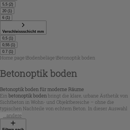
5,5
(
2
)
20
(
1
)
6
(
1
)
Verschleissschicht mm
0,5
(
1
)
0,55
(
1
)
0.7
(
1
)
Home page
\
Bodenbeläge
\
Betonoptik boden
Betonoptik boden
Betonoptik boden für moderne Räume
Ein
betonoptik boden
bringt die klare, urbane Ästhetik von
Sichtbeton in Wohn- und Objektbereiche – ohne die
typischen Nachteile von echtem Beton. In dieser Auswahl
finden Sie Oberflächen von ultramatt bis matt-glatt mit
...andere
feinen Ton-in-Ton-Nuancen, leichten „gebrauchten“
Spuren und zarten Wolkeneffekten. Farblich reicht das
Filtern nach