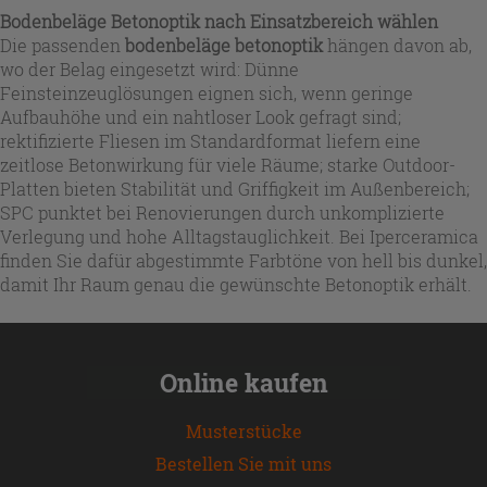
Bodenbeläge Betonoptik nach Einsatzbereich wählen
Die passenden
bodenbeläge betonoptik
hängen davon ab,
wo der Belag eingesetzt wird: Dünne
Feinsteinzeuglösungen eignen sich, wenn geringe
Aufbauhöhe und ein nahtloser Look gefragt sind;
rektifizierte Fliesen im Standardformat liefern eine
zeitlose Betonwirkung für viele Räume; starke Outdoor-
Platten bieten Stabilität und Griffigkeit im Außenbereich;
SPC punktet bei Renovierungen durch unkomplizierte
Verlegung und hohe Alltagstauglichkeit. Bei Iperceramica
finden Sie dafür abgestimmte Farbtöne von hell bis dunkel,
damit Ihr Raum genau die gewünschte Betonoptik erhält.
Online kaufen
Musterstücke
Bestellen Sie mit uns