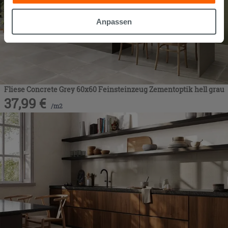
gesammelt haben, kombinieren. Falls Sie mehr wissen
möchten oder Ihre Zustimmung zu allen oder einigen
Anpassen
Cookies verweigern,
hier klicken
oder „Anpassen“. Die
Zustimmung kann durch Klicken auf die Schaltfläche
„Cookies akzeptieren“ gegeben werden. Wenn Sie auf
die Schaltfläche "X" klicken, können Sie das Surfen erst
nach der Installation der technischen Cookies fortsetzen.
Fliese Concrete Grey 60x60 Feinsteinzeug Zementoptik hell grau
37,99
€
/
m2