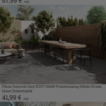
67,99
€
/
m2
Fliese Concrete Grey XOUT 60x60 Feinsteinzeug Stärke 20 mm
Graue Zementoptik
41,99
€
/
m2