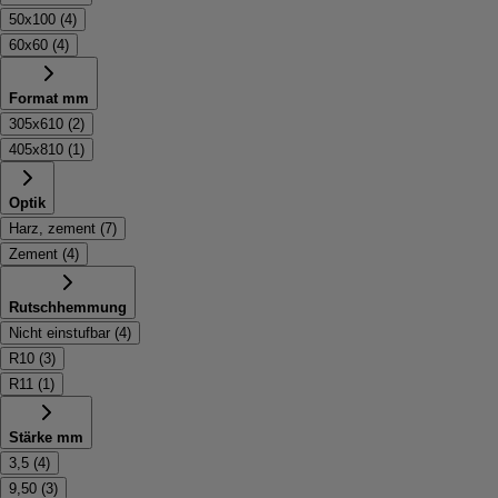
50x100
(
4
)
60x60
(
4
)
Format mm
305x610
(
2
)
405x810
(
1
)
Optik
Harz, zement
(
7
)
Zement
(
4
)
Rutschhemmung
Nicht einstufbar
(
4
)
R10
(
3
)
R11
(
1
)
Stärke mm
3,5
(
4
)
9,50
(
3
)