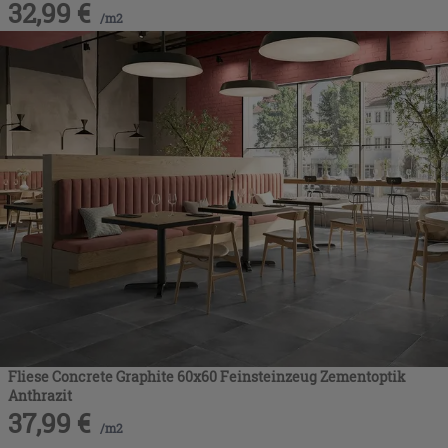
32,99
€
/
m2
Fliese Concrete Graphite 60x60 Feinsteinzeug Zementoptik
Anthrazit
37,99
€
/
m2