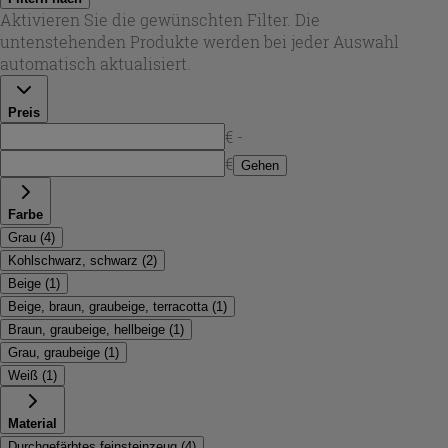
Spektrum von warmem Weiß über Hellgrau und neutrales
Aktivieren Sie die gewünschten Filter. Die
Grau bis zu Taupe, Anthrazit und intensivem Schwarz. So
untenstehenden Produkte werden bei jeder Auswahl
passt der Look sowohl zu minimalistischem Design als
automatisch aktualisiert.
auch zu Industrial-Interieurs und lässt sich ideal mit Holz,
Metall oder Naturstein kombinieren.
Preis
€ -
€
Gehen
Farbe
Grau
(
4
)
Kohlschwarz, schwarz
(
2
)
Beige
(
1
)
Beige, braun, graubeige, terracotta
(
1
)
Braun, graubeige, hellbeige
(
1
)
Grau, graubeige
(
1
)
Weiß
(
1
)
Material
Durchgefärbtes feinsteinzeug
(
4
)