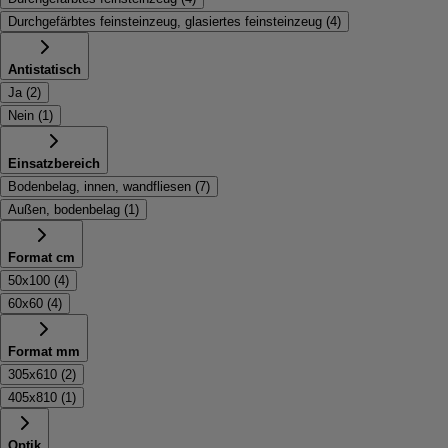
Durchgefärbtes feinsteinzeug, glasiertes feinsteinzeug
(
4
)
Antistatisch
Ja
(
2
)
Nein
(
1
)
Einsatzbereich
Bodenbelag, innen, wandfliesen
(
7
)
Außen, bodenbelag
(
1
)
Format cm
50x100
(
4
)
60x60
(
4
)
Format mm
305x610
(
2
)
405x810
(
1
)
Optik