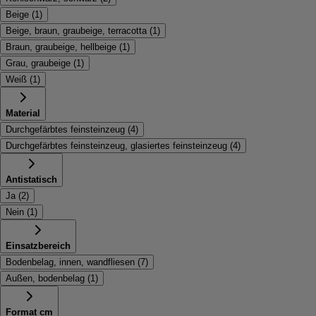
Beige
(
1
)
Beige, braun, graubeige, terracotta
(
1
)
Braun, graubeige, hellbeige
(
1
)
Grau, graubeige
(
1
)
Weiß
(
1
)
Material
Durchgefärbtes feinsteinzeug
(
4
)
Durchgefärbtes feinsteinzeug, glasiertes feinsteinzeug
(
4
)
Antistatisch
Ja
(
2
)
Nein
(
1
)
Einsatzbereich
Bodenbelag, innen, wandfliesen
(
7
)
Außen, bodenbelag
(
1
)
Format cm