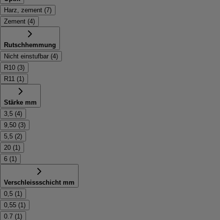
Harz, zement
(
7
)
Zement
(
4
)
Rutschhemmung
Nicht einstufbar
(
4
)
R10
(
3
)
R11
(
1
)
Stärke mm
3,5
(
4
)
9,50
(
3
)
5,5
(
2
)
20
(
1
)
6
(
1
)
Verschleissschicht mm
0,5
(
1
)
0,55
(
1
)
0.7
(
1
)