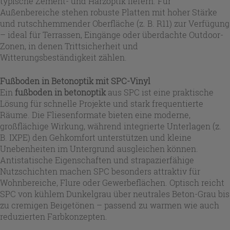
typische Zement- und Harzoptik liefern. Für
Außenbereiche stehen robuste Platten mit hoher Stärke
und rutschhemmender Oberfläche (z. B. R11) zur Verfügung
– ideal für Terrassen, Eingänge oder überdachte Outdoor-
Zonen, in denen Trittsicherheit und
Witterungsbeständigkeit zählen.
Fußboden in Betonoptik mit SPC-Vinyl
Ein
fußboden in betonoptik
aus SPC ist eine praktische
Lösung für schnelle Projekte und stark frequentierte
Räume. Die Fliesenformate bieten eine moderne,
großflächige Wirkung, während integrierte Unterlagen (z.
B. IXPE) den Gehkomfort unterstützen und kleine
Unebenheiten im Untergrund ausgleichen können.
Antistatische Eigenschaften und strapazierfähige
Nutzschichten machen SPC besonders attraktiv für
Wohnbereiche, Flure oder Gewerbeflächen. Optisch reicht
SPC von kühlem Dunkelgrau über neutrales Beton-Grau bis
zu cremigen Beigetönen – passend zu warmen wie auch
reduzierten Farbkonzepten.