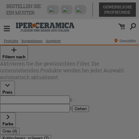
BESTELLEN SIE
GEWERBLICHE
PROFIKUNDE
EIN MUSTER
Produkte
Inspirationen
Angebote
Geschäfte
Filtern nach
Aktivieren Sie die gewünschten Filter. Die
untenstehenden Produkte werden bei jeder Auswahl
automatisch aktualisiert.
Preis
€ -
€
Gehen
Farbe
Grau
(
4
)
Kohlschwarz, schwarz
(
2
)