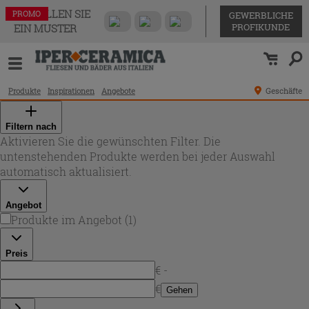
BESTELLEN SIE
PROMO
GEWERBLICHE
PROFIKUNDE
EIN MUSTER
Produkte
Inspirationen
Angebote
Geschäfte
Filtern nach
Aktivieren Sie die gewünschten Filter. Die
untenstehenden Produkte werden bei jeder Auswahl
automatisch aktualisiert.
Angebot
Produkte im Angebot
(
1
)
Preis
€ -
€
Gehen