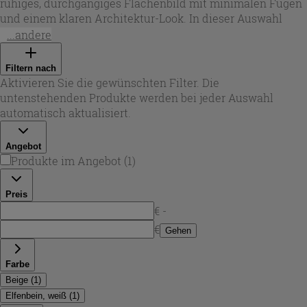
ruhiges, durchgängiges Flächenbild mit minimalen Fugen
und einem klaren Architektur-Look. In dieser Auswahl
findest du rektifizierte Feinsteinzeugfliesen in
...andere
Zementoptik, die die typischen Nuancen von Beton mit
wolkigen Schattierungen und feinen Farbvariationen
Filtern nach
nachbilden. Durch das Format 120x120 cm wirken
Aktivieren Sie die gewünschten Filter. Die
Wohnbereiche, Lofts und offene Küchen großzügiger –
untenstehenden Produkte werden bei jeder Auswahl
ideal, wenn du einen urbanen Stil mit langlebigen
automatisch aktualisiert.
Oberflächen kombinieren möchtest.
Angebot
Produkte im Angebot
(
1
)
Preis
€ -
€
Gehen
Farbe
Beige
(
1
)
Elfenbein, weiß
(
1
)