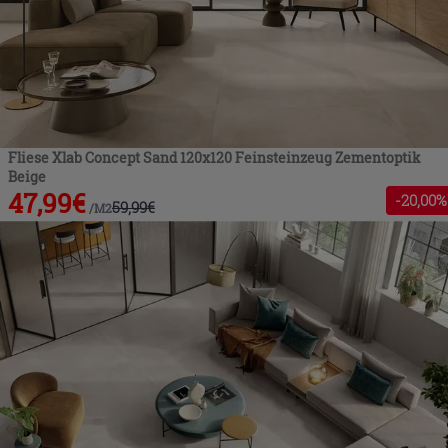
Fliese Xlab Concept Sand 120x120 Feinsteinzeug Zementoptik
Beige
47,99
€
-
20
,00%
59,99
€
/
M2