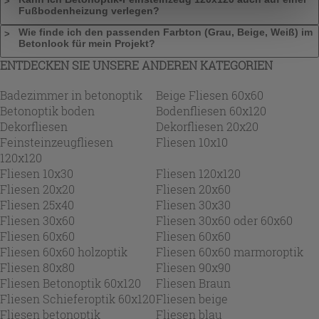
„Cookies akzeptieren“ gegeben werden. Wenn Sie auf
Fußbodenheizung verlegen?
die Schaltfläche "X" klicken, können Sie das Surfen erst
Wie finde ich den passenden Farbton (Grau, Beige, Weiß) im
nach der Installation der technischen Cookies fortsetzen.
Betonlook für mein Projekt?
ENTDECKEN SIE UNSERE ANDEREN KATEGORIEN
Badezimmer in betonoptik
Beige Fliesen 60x60
Betonoptik boden
Bodenfliesen 60x120
Dekorfliesen
Dekorfliesen 20x20
Feinsteinzeugfliesen
Fliesen 10x10
120x120
Fliesen 10x30
Fliesen 120x120
Fliesen 20x20
Fliesen 20x60
Fliesen 25x40
Fliesen 30x30
Fliesen 30x60
Fliesen 30x60 oder 60x60
Fliesen 60x60
Fliesen 60x60
Fliesen 60x60 holzoptik
Fliesen 60x60 marmoroptik
Fliesen 80x80
Fliesen 90x90
Fliesen Betonoptik 60x120
Fliesen Braun
Fliesen Schieferoptik 60x120
Fliesen beige
Fliesen betonoptik
Fliesen blau