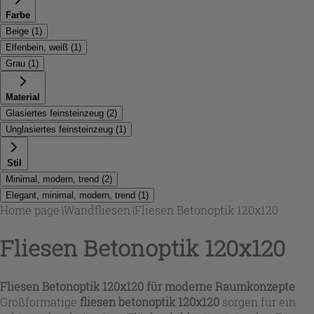
Farbe
Beige
(
1
)
Elfenbein, weiß
(
1
)
Grau
(
1
)
Material
Glasiertes feinsteinzeug
(
2
)
Unglasiertes feinsteinzeug
(
1
)
Stil
Minimal, modern, trend
(
2
)
Elegant, minimal, modern, trend
(
1
)
Home page
\
Wandfliesen
\
Fliesen Betonoptik 120x120
Fliesen Betonoptik 120x120
Fliesen Betonoptik 120x120 für moderne Raumkonzepte
Großformatige
fliesen betonoptik 120x120
sorgen für ein