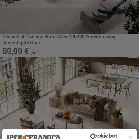
Fliese Xlab Concept Warm Grey 120x120 Feinsteinzeug
Zementoptik Grau
59,99
€
/
m2