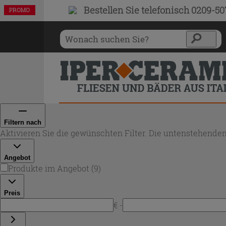
Bestellen Sie
telefonisch 0209-5
PROMO
PROMO
PROMO
PROMO
PROMO
PROMO
PROMO
PROMO
PROMO
Filtern nach
Aktivieren Sie die gewünschten Filter. Die untenstehenden
Angebot
Produkte im Angebot
(
9
)
Preis
€ -