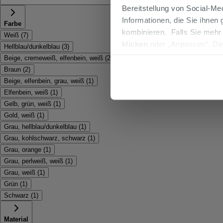
Bereitstellung von Social-M
Informationen, die Sie ihnen
Farbe
kombinieren. Falls Sie mehr
Weiß
(
7
)
klicken
oder „Anpassen“. Die
Hellblau/dunkelblau
(
3
)
werden. Wenn Sie auf die Sch
Beige, cremeweiß, elfenbein, weiß
(
2
)
Cookies fortsetzen.
Braun
(
2
)
Beige, elfenbein, grau, weiß
(
1
)
Elfenbein, weiß
(
1
)
Gelb, grün, weiß
(
1
)
Gold, weiß
(
1
)
Grau, hellblau/dunkelblau
(
1
)
Grau, kohlschwarz, schwarz
(
1
)
Grau, orange
(
1
)
Grau, perlweiß, weiß
(
1
)
Grau, weiß
(
1
)
Grün
(
1
)
Schwarz
(
1
)
Material