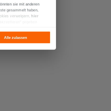
önnten sie mit anderen
enste gesammelt haben,
ookies verweigern,
hier
 akzeptieren“ gegeben
llation der technischen
Alle zulassen