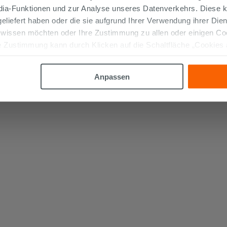
edia-Funktionen und zur Analyse unseres Datenverkehrs. Diese k
 geliefert haben oder die sie aufgrund Ihrer Verwendung ihrer Di
 wissen möchten oder Ihre Zustimmung zu allen oder einigen C
 Zustimmung kann durch Klicken auf die Schaltfläche „Cookies
altfläche "X" klicken, können Sie das Surfen erst nach der Insta
Anpassen