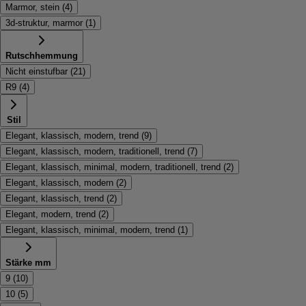
Marmor, stein
(
4
)
3d-struktur, marmor
(
1
)
Rutschhemmung
Nicht einstufbar
(
21
)
R9
(
4
)
Stil
Elegant, klassisch, modern, trend
(
9
)
Elegant, klassisch, modern, traditionell, trend
(
7
)
Elegant, klassisch, minimal, modern, traditionell, trend
(
2
)
Elegant, klassisch, modern
(
2
)
Elegant, klassisch, trend
(
2
)
Elegant, modern, trend
(
2
)
Elegant, klassisch, minimal, modern, trend
(
1
)
Stärke mm
9
(
10
)
10
(
5
)