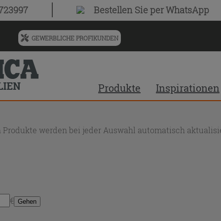
0723997
Bestellen Sie
per WhatsApp
GEWERBLICHE PROFIKUNDEN
Menü
für
vorgeschlagenen
Siteinhalt
Produkte
Inspirationen
und
Suchprotokoll
 Produkte werden bei jeder Auswahl automatisch aktualisie
€
Gehen