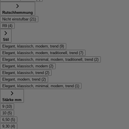
Rutschhemmung
Nicht einstufbar
(
21
)
R9
(
4
)
Stil
Elegant, klassisch, modern, trend
(
9
)
Elegant, klassisch, modern, traditionell, trend
(
7
)
Elegant, klassisch, minimal, modern, traditionell, trend
(
2
)
Elegant, klassisch, modern
(
2
)
Elegant, klassisch, trend
(
2
)
Elegant, modern, trend
(
2
)
Elegant, klassisch, minimal, modern, trend
(
1
)
Stärke mm
9
(
10
)
10
(
5
)
6,50
(
5
)
9,30
(
4
)