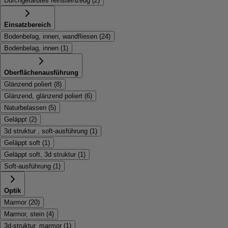
Durchgefärbtes feinsteinzeug
(
2
)
Einsatzbereich
Bodenbelag, innen, wandfliesen
(
24
)
Bodenbelag, innen
(
1
)
Oberflächenausführung
Glänzend poliert
(
8
)
Glänzend, glänzend poliert
(
6
)
Naturbelassen
(
5
)
Geläppt
(
2
)
3d struktur , soft-ausführung
(
1
)
Geläppt soft
(
1
)
Geläppt soft, 3d struktur
(
1
)
Soft-ausführung
(
1
)
Optik
Marmor
(
20
)
Marmor, stein
(
4
)
3d-struktur, marmor
(
1
)