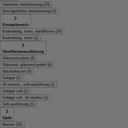
Glasiertes feinsteinzeug
(
23
)
Durchgefärbtes feinsteinzeug
(
2
)
Einsatzbereich
Bodenbelag, innen, wandfliesen
(
24
)
Bodenbelag, innen
(
1
)
Oberflächenausführung
Glänzend poliert
(
8
)
Glänzend, glänzend poliert
(
6
)
Naturbelassen
(
5
)
Geläppt
(
2
)
3d struktur , soft-ausführung
(
1
)
Geläppt soft
(
1
)
Geläppt soft, 3d struktur
(
1
)
Soft-ausführung
(
1
)
Optik
Marmor
(
20
)