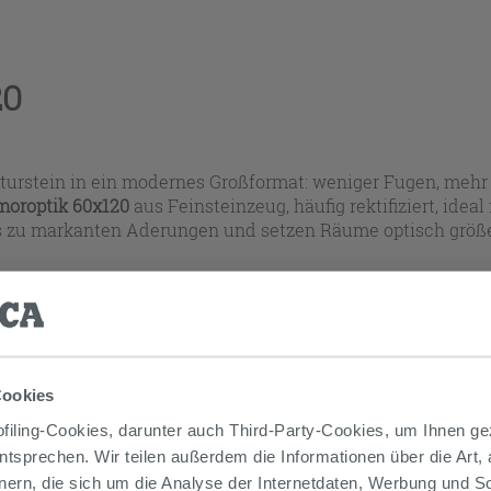
20
turstein in ein modernes Großformat: weniger Fugen, mehr
moroptik 60x120
aus Feinsteinzeug, häufig rektifiziert, ide
is zu markanten Aderungen und setzen Räume optisch größe
 Produkte werden bei jeder Auswahl automatisch aktualisie
Cookies
iling-Cookies, darunter auch Third-Party-Cookies, um Ihnen ge
entsprechen. Wir teilen außerdem die Informationen über die Art,
nern, die sich um die Analyse der Internetdaten, Werbung und 
€
Gehen