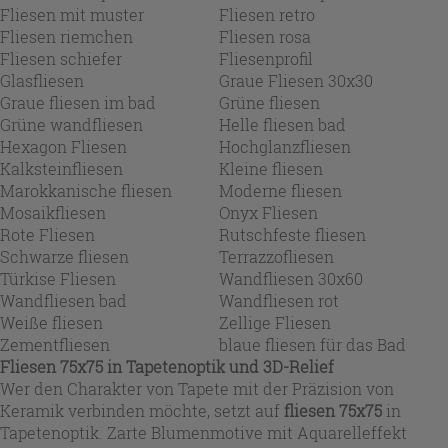
Fliesen mit muster
Fliesen retro
Fliesen riemchen
Fliesen rosa
Fliesen schiefer
Fliesenprofil
Glasfliesen
Graue Fliesen 30x30
Graue fliesen im bad
Grüne fliesen
Grüne wandfliesen
Helle fliesen bad
Hexagon Fliesen
Hochglanzfliesen
Kalksteinfliesen
Kleine fliesen
Marokkanische fliesen
Moderne fliesen
Mosaikfliesen
Onyx Fliesen
Rote Fliesen
Rutschfeste fliesen
Schwarze fliesen
Terrazzofliesen
Türkise Fliesen
Wandfliesen 30x60
Wandfliesen bad
Wandfliesen rot
Weiße fliesen
Zellige Fliesen
Zementfliesen
blaue fliesen für das Bad
Fliesen 75x75 in Tapetenoptik und 3D-Relief
Wer den Charakter von Tapete mit der Präzision von
Keramik verbinden möchte, setzt auf
fliesen 75x75
in
Tapetenoptik. Zarte Blumenmotive mit Aquarelleffekt