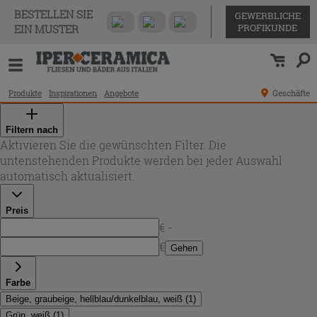
BESTELLEN SIE
GEWERBLICHE
PROFIKUNDE
EIN MUSTER
Produkte
Inspirationen
Angebote
Geschäfte
Filtern nach
Aktivieren Sie die gewünschten Filter. Die
untenstehenden Produkte werden bei jeder Auswahl
automatisch aktualisiert.
Preis
€ -
€
Gehen
Farbe
Beige, graubeige, hellblau/dunkelblau, weiß
(
1
)
Grün, weiß
(
1
)