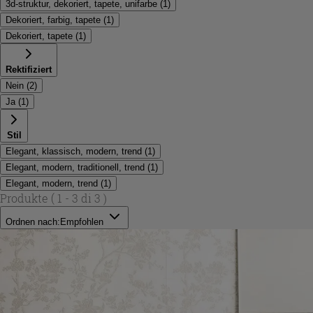
3d-struktur, dekoriert, tapete, unifarbe
(
1
)
Dekoriert, farbig, tapete
(
1
)
Dekoriert, tapete
(
1
)
Rektifiziert
Nein
(
2
)
Ja
(
1
)
Stil
Elegant, klassisch, modern, trend
(
1
)
Elegant, modern, traditionell, trend
(
1
)
Elegant, modern, trend
(
1
)
Produkte
( 1 - 3 di 3 )
Ordnen nach:
Empfohlen