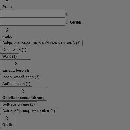
stilvolle Bad- und Spa-Zonen.
Preis
€ -
€
Gehen
Farbe
Beige, graubeige, hellblau/dunkelblau, weiß
(
1
)
Grün, weiß
(
1
)
Weiß
(
1
)
Einsatzbereich
Innen, wandfliesen
(
2
)
Außen, innen
(
1
)
Oberflächenausführung
Soft-ausführung
(
2
)
Soft-ausführung, strukturiert
(
1
)
Optik