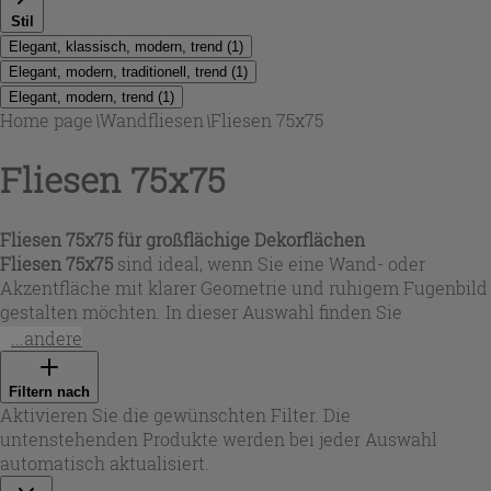
Stil
Elegant, klassisch, modern, trend
(
1
)
Elegant, modern, traditionell, trend
(
1
)
Elegant, modern, trend
(
1
)
Home page
\
Wandfliesen
\
Fliesen 75x75
Fliesen 75x75
Fliesen 75x75 für großflächige Dekorflächen
Fliesen 75x75
sind ideal, wenn Sie eine Wand- oder
Akzentfläche mit klarer Geometrie und ruhigem Fugenbild
gestalten möchten. In dieser Auswahl finden Sie
dekorative Kompositionen im Format 75x75 cm, die aus
...andere
drei überlappenden 25x75-cm-Elementen aufgebaut sind:
So entsteht eine durchgehende Optik, die an moderne
Filtern nach
Wandtapeten erinnert und besonders auf größeren
Aktivieren Sie die gewünschten Filter. Die
Flächen ihre Wirkung entfaltet. Die Designs reichen von
untenstehenden Produkte werden bei jeder Auswahl
exotisch inspirierten Motiven bis zu sanften, eleganten
automatisch aktualisiert.
Musterungen – perfekt für Wohnbereiche, Flure oder