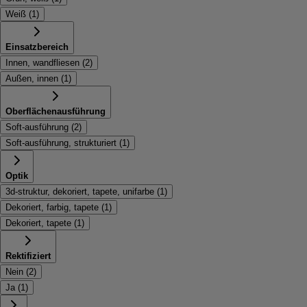
Weiß
(
1
)
Einsatzbereich
Innen, wandfliesen
(
2
)
Außen, innen
(
1
)
Oberflächenausführung
Soft-ausführung
(
2
)
Soft-ausführung, strukturiert
(
1
)
Optik
3d-struktur, dekoriert, tapete, unifarbe
(
1
)
Dekoriert, farbig, tapete
(
1
)
Dekoriert, tapete
(
1
)
Rektifiziert
Nein
(
2
)
Ja
(
1
)