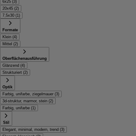
6x25
(
3
)
20x45
(
2
)
7,5x30
(
1
)
Formate
Klein
(
4
)
Mittel
(
2
)
Oberflächenausführung
Glänzend
(
4
)
Strukturiert
(
2
)
Optik
Farbig, unifarbe, ziegelmauer
(
3
)
3d-struktur, marmor, stein
(
2
)
Farbig, unifarbe
(
1
)
Stil
Elegant, minimal, modern, trend
(
3
)