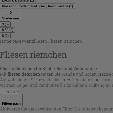
Elegant, klassisch
(
2
)
Klassisch, modern, traditionell, trend, vintage
(
1
)
Stärke mm
9
(
3
)
8,50
(
2
)
8
(
1
)
Home page
\
Wandfliesen
\
Fliesen riemchen
Fliesen riemchen
Fliesen Riemchen für Küche, Bad und Wohnräume
Mit
fliesen riemchen
setzen Sie Wände und Böden präzise in
Auswahl finden Sie sowohl glasiertes Feinsteinzeug als a
warmen Beige- und Sandtönen bis zu kühlem Taubengrau ent
Raumkonzepte ermöglichen.
...andere
Filtern nach
Aktivieren Sie die gewünschten Filter. Die untenstehenden