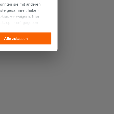
önnten sie mit anderen
enste gesammelt haben,
ookies verweigern,
hier
 akzeptieren“ gegeben
llation der technischen
Alle zulassen