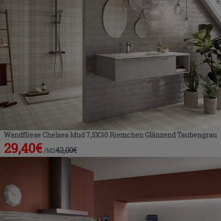
Wandfliese Chelsea Mud 7,5X30 Riemchen Glänzend Taubengrau
29,40
€
42,00
€
/
M2