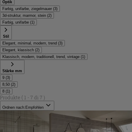
Optik
Farbig, unifarbe, ziegelmauer
(
3
)
3d-struktur, marmor, stein
(
2
)
Farbig, unifarbe
(
1
)
Stil
Elegant, minimal, modern, trend
(
3
)
Elegant, klassisch
(
2
)
Klassisch, modern, traditionell, trend, vintage
(
1
)
Stärke mm
9
(
3
)
8,50
(
2
)
8
(
1
)
Produkte
( 1 - 7 di 7 )
Ordnen nach:
Empfohlen