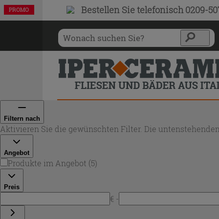
Bestellen Sie
telefonisch 0209-5
PROMO
PROMO
PROMO
PROMO
PROMO
Filtern nach
Aktivieren Sie die gewünschten Filter. Die untenstehenden
Angebot
Produkte im Angebot
(
5
)
Preis
€ -