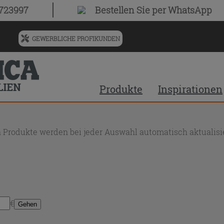
0723997
Bestellen Sie
per WhatsApp
GEWERBLICHE PROFIKUNDEN
Menü
für
vorgeschlagenen
Siteinhalt
Produkte
Inspirationen
und
Suchprotokoll
 Produkte werden bei jeder Auswahl automatisch aktualisie
€
Gehen