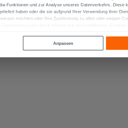
edia-Funktionen und zur Analyse unseres Datenverkehrs. Diese k
 geliefert haben oder die sie aufgrund Ihrer Verwendung ihrer Di
 wissen möchten oder Ihre Zustimmung zu allen oder einigen C
 Zustimmung kann durch Klicken auf die Schaltfläche „Cookies
altfläche "X" klicken, können Sie das Surfen erst nach der Insta
Anpassen