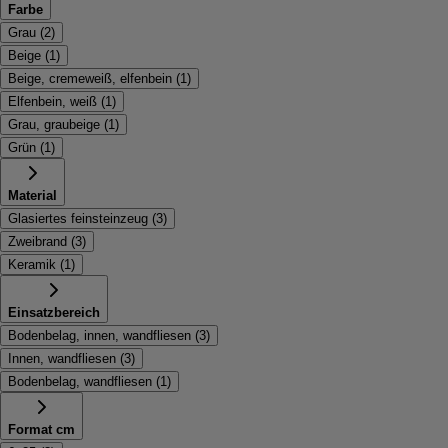
Farbe
Grau
(
2
)
Beige
(
1
)
Beige, cremeweiß, elfenbein
(
1
)
Elfenbein, weiß
(
1
)
Grau, graubeige
(
1
)
Grün
(
1
)
Material
Glasiertes feinsteinzeug
(
3
)
Zweibrand
(
3
)
Keramik
(
1
)
Einsatzbereich
Bodenbelag, innen, wandfliesen
(
3
)
Innen, wandfliesen
(
3
)
Bodenbelag, wandfliesen
(
1
)
Format cm