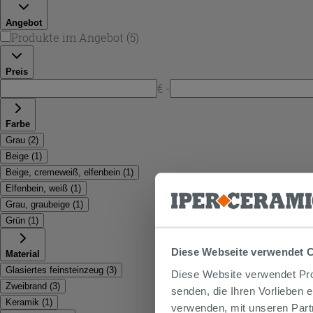
Angebot
Produkte im Angebot
(
5
)
Preis
€ -
Farbe
Grau
(
2
)
Beige
(
1
)
Beige, cremeweiß, elfenbein
(
1
)
Elfenbein, weiß
(
1
)
Grau, graubeige
(
1
)
Grün
(
1
)
Diese Webseite verwendet 
Material
Glasiertes feinsteinzeug
(
3
)
Diese Website verwendet Prof
Zweibrand
(
3
)
senden, die Ihren Vorlieben 
Keramik
(
1
)
verwenden, mit unseren Part