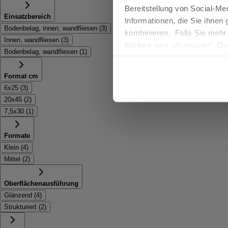
Bereitstellung von Social-M
Einsatzbereich
Informationen, die Sie ihnen
Bodenbelag, innen, wandfliesen
(
3
)
kombinieren. Falls Sie mehr
Innen, wandfliesen
(
3
)
klicken
oder „Anpassen“. Die
Bodenbelag, wandfliesen
(
1
)
werden. Wenn Sie auf die Sch
Cookies fortsetzen.
Format cm
6x25
(
3
)
20x45
(
2
)
7,5x30
(
1
)
Formate
Klein
(
4
)
Mittel
(
2
)
Oberflächenausführung
Glänzend
(
4
)
Strukturiert
(
2
)