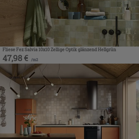
Fliese Fez Salvia 10x10 Zellige Optik glänzend Hellgrün
47,98
€
/
m2