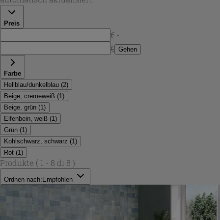
Hellblau, Petrolblau und Bordeauxrot – perfekt, um ruhige
Flächen oder starke Akzente zu gestalten.
Preis
€ -
€
Gehen
Farbe
Hellblau/dunkelblau
(
2
)
Beige, cremeweiß
(
1
)
Beige, grün
(
1
)
Elfenbein, weiß
(
1
)
Grün
(
1
)
Kohlschwarz, schwarz
(
1
)
Rot
(
1
)
Produkte
( 1 - 8 di 8 )
Ordnen nach:
Empfohlen