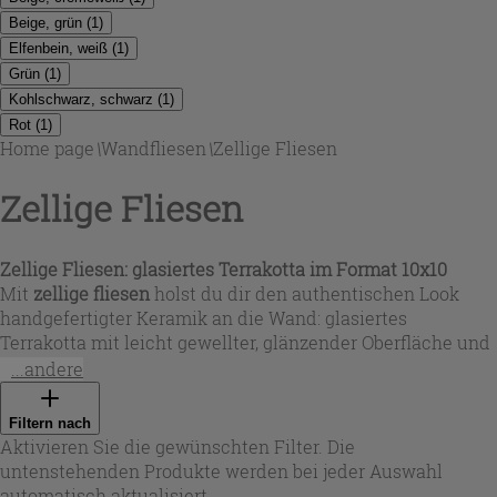
Beige, grün
(
1
)
Elfenbein, weiß
(
1
)
Grün
(
1
)
Kohlschwarz, schwarz
(
1
)
Rot
(
1
)
Home page
\
Wandfliesen
\
Zellige Fliesen
Zellige Fliesen
Zellige Fliesen: glasiertes Terrakotta im Format 10x10
Mit
zellige fliesen
holst du dir den authentischen Look
handgefertigter Keramik an die Wand: glasiertes
Terrakotta mit leicht gewellter, glänzender Oberfläche und
feinen Nuancen von Stück zu Stück. Diese
marokkanische
...andere
fliesen 10x10
wirken dadurch lebendig und hochwertig –
ideal, wenn du Oberflächen mit Charakter suchst, statt
Filtern nach
perfekter Gleichmäßigkeit. In der Auswahl findest du ein
Aktivieren Sie die gewünschten Filter. Die
klares Weiß, warmes Beige, tiefes Schwarz sowie
untenstehenden Produkte werden bei jeder Auswahl
ausdrucksstarke Töne wie Dunkelgrün, Salbeigrün,
automatisch aktualisiert.