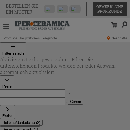
BESTELLEN SIE
GEWERBLICHE
PROFIKUNDE
EIN MUSTER
Produkte
Inspirationen
Angebote
Geschäfte
Filtern nach
Aktivieren Sie die gewünschten Filter. Die
untenstehenden Produkte werden bei jeder Auswahl
automatisch aktualisiert.
Preis
€ -
€
Gehen
Farbe
Hellblau/dunkelblau
(
2
)
Beige, cremeweiß
(
1
)