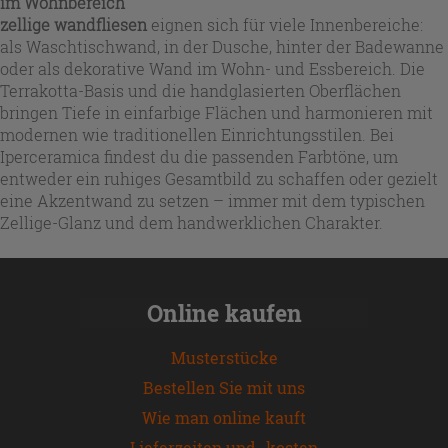
im Wohnbereich
zellige wandfliesen
eignen sich für viele Innenbereiche:
als Waschtischwand, in der Dusche, hinter der Badewanne
oder als dekorative Wand im Wohn- und Essbereich. Die
Terrakotta-Basis und die handglasierten Oberflächen
bringen Tiefe in einfarbige Flächen und harmonieren mit
modernen wie traditionellen Einrichtungsstilen. Bei
Iperceramica findest du die passenden Farbtöne, um
entweder ein ruhiges Gesamtbild zu schaffen oder gezielt
eine Akzentwand zu setzen – immer mit dem typischen
Zellige-Glanz und dem handwerklichen Charakter.
Online kaufen
Musterstücke
Bestellen Sie mit uns
Wie man online kauft
Lieferzeiten und -kosten