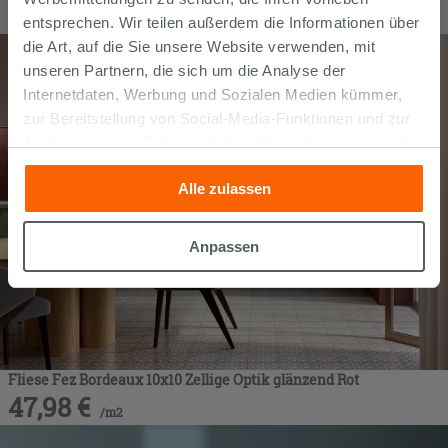
47,98
€
/
m2
entsprechen. Wir teilen außerdem die Informationen über
die Art, auf die Sie unsere Website verwenden, mit
unseren Partnern, die sich um die Analyse der
Internetdaten, Werbung und Sozialen Medien kümmer,
zur Bereitstellung von Social-Media-Funktionen und zur
Analyse unseres Datenverkehrs. Diese könnten sie mit
anderen Informationen, die Sie ihnen geliefert haben oder
Alle zulassen
die sie aufgrund Ihrer Verwendung ihrer Dienste
gesammelt haben, kombinieren. Falls Sie mehr wissen
möchten oder Ihre Zustimmung zu allen oder einigen
Anpassen
Cookies verweigern,
hier klicken
oder „Anpassen“. Die
Zustimmung kann durch Klicken auf die Schaltfläche
„Cookies akzeptieren“ gegeben werden. Wenn Sie auf
die Schaltfläche "X" klicken, können Sie das Surfen erst
nach der Installation der technischen Cookies fortsetzen.
Fliese Fez Bordeaux 10x10 Zellige Optik glänzend Rot
47,98
€
/
m2