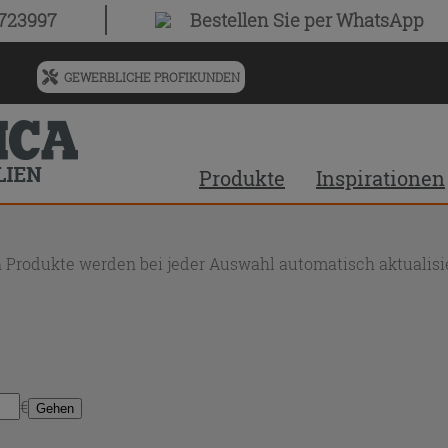
0723997
Bestellen Sie
per WhatsApp
GEWERBLICHE PROFIKUNDEN
Menü
für
vorgeschlagenen
Siteinhalt
Produkte
Inspirationen
und
Suchprotokoll
 Produkte werden bei jeder Auswahl automatisch aktualisie
€
Gehen