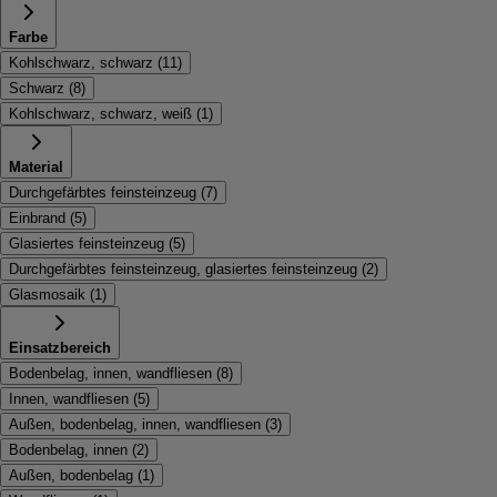
Farbe
Kohlschwarz, schwarz
(
11
)
Schwarz
(
8
)
Kohlschwarz, schwarz, weiß
(
1
)
Material
Durchgefärbtes feinsteinzeug
(
7
)
Einbrand
(
5
)
Glasiertes feinsteinzeug
(
5
)
Durchgefärbtes feinsteinzeug, glasiertes feinsteinzeug
(
2
)
Glasmosaik
(
1
)
Einsatzbereich
Bodenbelag, innen, wandfliesen
(
8
)
Innen, wandfliesen
(
5
)
Außen, bodenbelag, innen, wandfliesen
(
3
)
Bodenbelag, innen
(
2
)
Außen, bodenbelag
(
1
)