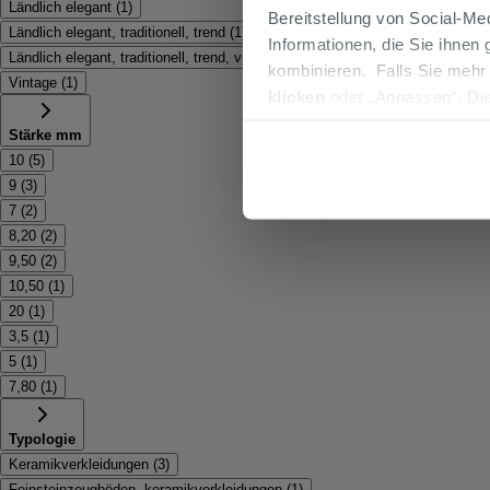
Ländlich elegant
(
1
)
Bereitstellung von Social-M
Ländlich elegant, traditionell, trend
(
1
)
Informationen, die Sie ihnen
Ländlich elegant, traditionell, trend, vintage
(
1
)
kombinieren. Falls Sie mehr
Vintage
(
1
)
klicken
oder „Anpassen“. Die
werden. Wenn Sie auf die Sch
Stärke mm
Cookies fortsetzen.
10
(
5
)
9
(
3
)
7
(
2
)
8,20
(
2
)
9,50
(
2
)
10,50
(
1
)
20
(
1
)
3,5
(
1
)
5
(
1
)
7,80
(
1
)
Typologie
Keramikverkleidungen
(
3
)
Feinsteinzeugböden, keramikverkleidungen
(
1
)