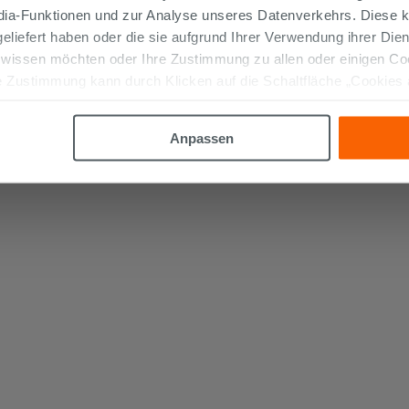
edia-Funktionen und zur Analyse unseres Datenverkehrs. Diese k
 geliefert haben oder die sie aufgrund Ihrer Verwendung ihrer Di
 wissen möchten oder Ihre Zustimmung zu allen oder einigen C
 Zustimmung kann durch Klicken auf die Schaltfläche „Cookies
altfläche "X" klicken, können Sie das Surfen erst nach der Insta
Anpassen