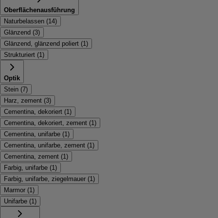
Oberflächenausführung
Naturbelassen
(
14
)
Glänzend
(
3
)
Glänzend, glänzend poliert
(
1
)
Strukturiert
(
1
)
Optik
Stein
(
7
)
Harz, zement
(
3
)
Cementina, dekoriert
(
1
)
Cementina, dekoriert, zement
(
1
)
Cementina, unifarbe
(
1
)
Cementina, unifarbe, zement
(
1
)
Cementina, zement
(
1
)
Farbig, unifarbe
(
1
)
Farbig, unifarbe, ziegelmauer
(
1
)
Marmor
(
1
)
Unifarbe
(
1
)