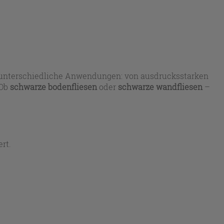
unterschiedliche Anwendungen: von ausdrucksstarken
 Ob
schwarze bodenfliesen
oder
schwarze wandfliesen
–
rt.