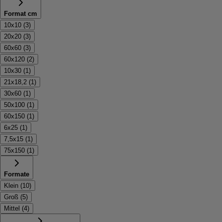
Format cm
10x10
(
3
)
20x20
(
3
)
60x60
(
3
)
60x120
(
2
)
10x30
(
1
)
21x18,2
(
1
)
30x60
(
1
)
50x100
(
1
)
60x150
(
1
)
6x25
(
1
)
7,5x15
(
1
)
75x150
(
1
)
Formate
Klein
(
10
)
Groß
(
5
)
Mittel
(
4
)