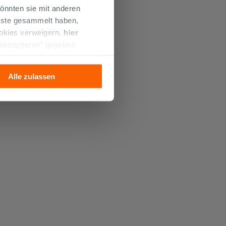
önnten sie mit anderen
enste gesammelt haben,
ookies verweigern,
hier
 akzeptieren“ gegeben
llation der technischen
Alle zulassen