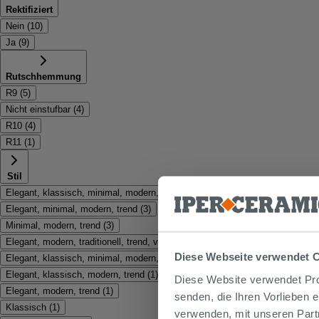
Rektifiziert
Nein
(
10
)
Ja
(
9
)
Rutschhemmung
R9
(
5
)
Nicht einstufbar
(
4
)
R10
(
4
)
R11
(
1
)
Stil
Elegant, klassisch, minimal, modern, trend
(
3
)
Elegant, minimal, modern, trend
(
3
)
Minimal, modern, trend
(
3
)
Elegant, modern, traditionell, trend, vintage
(
2
)
Diese Webseite verwendet 
Elegant, klassisch, minimal, modern, traditionell, trend
(
1
)
Elegant, klassisch, modern, trend
(
1
)
Diese Website verwendet Prof
Elegant, modern, trend
(
1
)
senden, die Ihren Vorlieben 
Klassisch
(
1
)
verwenden, mit unseren Part