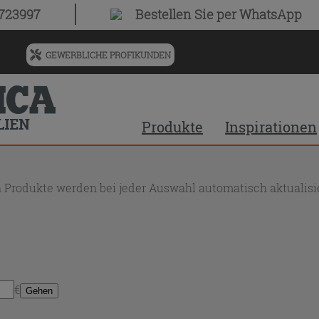
0723997
Bestellen Sie
per WhatsApp
GEWERBLICHE PROFIKUNDEN
Menü
für
vorgeschlagenen
Siteinhalt
Produkte
Inspirationen
und
Suchprotokoll
 Produkte werden bei jeder Auswahl automatisch aktualisie
€
Gehen