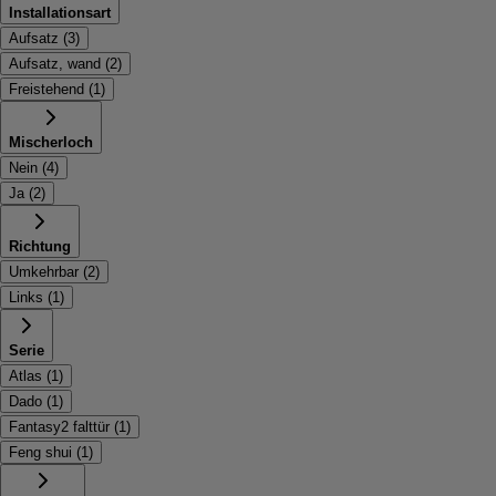
Installationsart
Aufsatz
(
3
)
Aufsatz, wand
(
2
)
Freistehend
(
1
)
Mischerloch
Nein
(
4
)
Ja
(
2
)
Richtung
Umkehrbar
(
2
)
Links
(
1
)
Serie
Atlas
(
1
)
Dado
(
1
)
Fantasy2 falttür
(
1
)
Feng shui
(
1
)