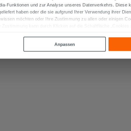
edia-Funktionen und zur Analyse unseres Datenverkehrs. Diese k
 geliefert haben oder die sie aufgrund Ihrer Verwendung ihrer Di
 wissen möchten oder Ihre Zustimmung zu allen oder einigen C
 Zustimmung kann durch Klicken auf die Schaltfläche „Cookies
altfläche "X" klicken, können Sie das Surfen erst nach der Insta
Anpassen