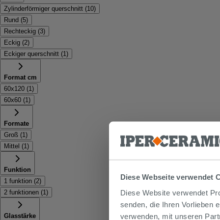
Zylinderförmiger querschnitt
(
10
)
Rund
(
5
)
Rechteckig
(
3
)
Eckig
(
2
)
Eckiger querschnitt
(
1
)
Format cm
60x120
(
1
)
60x60
(
1
)
Formate
Groß
(
1
)
Mittel
(
1
)
Funktion
Diese Webseite verwendet 
1 funktion
(
2
)
Diese Website verwendet Prof
2 funktionen
(
1
)
senden, die Ihren Vorlieben 
verwenden, mit unseren Part
Glasstärke