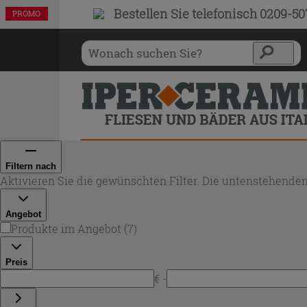
Bestellen Sie
telefonisch 0209-5
PROMO
PROMO
PROMO
PROMO
PROMO
PROMO
PROMO
Filtern nach
Aktivieren Sie die gewünschten Filter. Die untenstehenden
Angebot
Produkte im Angebot
(
7
)
Preis
€ -