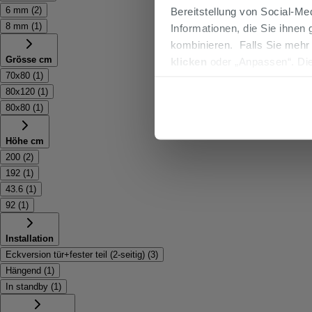
6 mm
(
2
)
Bereitstellung von Social-M
8 mm
(
1
)
Informationen, die Sie ihnen
kombinieren. Falls Sie mehr
Grösse cm
klicken
oder „Anpassen“. Die
70x80
(
1
)
werden. Wenn Sie auf die Sch
80x120
(
1
)
Cookies fortsetzen.
80x80
(
1
)
Höhe cm
200
(
2
)
192
(
1
)
43.6
(
1
)
92
(
1
)
Installation
Eckversion tür+fester teil (2-seitig)
(
3
)
Hängend
(
1
)
In standby
(
1
)