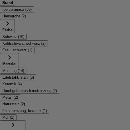
Brand
Iperceramica
(
39
)
Hansgrohe
(
2
)
Farbe
Schwarz
(
19
)
Kohlschwarz, schwarz
(
2
)
Grau, schwarz
(
1
)
Material
Messing
(
14
)
Edelstahl, stahl
(
5
)
Keramik
(
4
)
Durchgefärbtes feinsteinzeug
(
2
)
Metall
(
2
)
Naturstein
(
2
)
Feinsteinzeug, keramik
(
1
)
Mdf
(
1
)