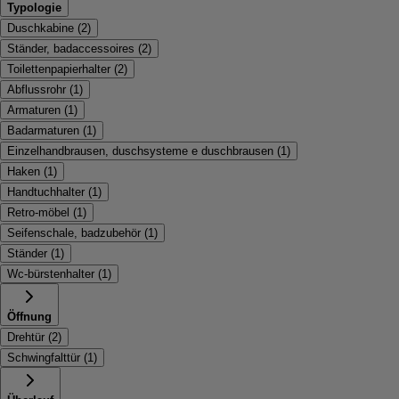
Typologie
Duschkabine
(
2
)
Ständer, badaccessoires
(
2
)
Toilettenpapierhalter
(
2
)
Abflussrohr
(
1
)
Armaturen
(
1
)
Badarmaturen
(
1
)
Einzelhandbrausen, duschsysteme e duschbrausen
(
1
)
Haken
(
1
)
Handtuchhalter
(
1
)
Retro-möbel
(
1
)
Seifenschale, badzubehör
(
1
)
Ständer
(
1
)
Wc-bürstenhalter
(
1
)
Öffnung
Drehtür
(
2
)
Schwingfalttür
(
1
)