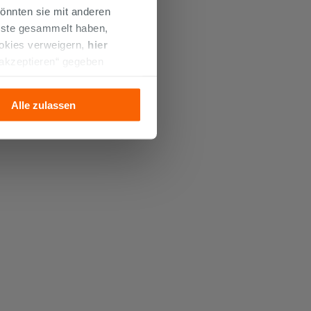
önnten sie mit anderen
enste gesammelt haben,
ookies verweigern,
hier
 akzeptieren“ gegeben
llation der technischen
Alle zulassen