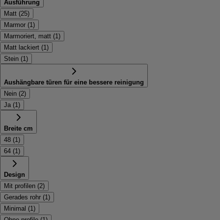
Ausführung
Matt
(
25
)
Marmor
(
1
)
Marmoriert, matt
(
1
)
Matt lackiert
(
1
)
Stein
(
1
)
Aushängbare türen für eine bessere reinigung
Nein
(
2
)
Ja
(
1
)
Breite cm
48
(
1
)
64
(
1
)
Design
Mit profilen
(
2
)
Gerades rohr
(
1
)
Minimal
(
1
)
Ohne profile
(
1
)