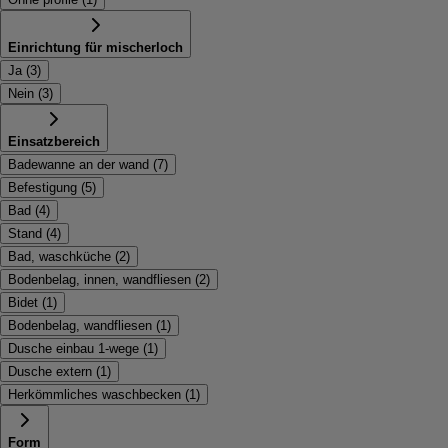
Einrichtung für mischerloch
Ja
(
3
)
Nein
(
3
)
Einsatzbereich
Badewanne an der wand
(
7
)
Befestigung
(
5
)
Bad
(
4
)
Stand
(
4
)
Bad, waschküche
(
2
)
Bodenbelag, innen, wandfliesen
(
2
)
Bidet
(
1
)
Bodenbelag, wandfliesen
(
1
)
Dusche einbau 1-wege
(
1
)
Dusche extern
(
1
)
Herkömmliches waschbecken
(
1
)
Form