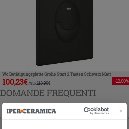
Wc Betätigungsplatte Grohe Start 2 Tasten Schwarz Matt
100,23
€
-
12
,00%
113,90
€
/
STK
DOMANDE FREQUENTI
Worauf sollte ich bei der Auswahl einer schwarzen WC-
Betätigungsplatte achten?
Passt jede schwarze Drückerplatte auf jeden Unterputz-
Spülkasten?