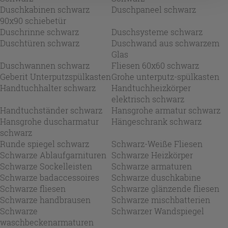
Duschkabinen schwarz
Duschpaneel schwarz
90x90 schiebetür
Duschrinne schwarz
Duschsysteme schwarz
Duschtüren schwarz
Duschwand aus schwarzem
Glas
Duschwannen schwarz
Fliesen 60x60 schwarz
Geberit Unterputzspülkasten
Grohe unterputz-spülkasten
Handtuchhalter schwarz
Handtuchheizkörper
elektrisch schwarz
Handtuchständer schwarz
Hansgrohe armatur schwarz
Hansgrohe duscharmatur
Hängeschrank schwarz
schwarz
Runde spiegel schwarz
Schwarz-Weiße Fliesen
Schwarze Ablaufgarnituren
Schwarze Heizkörper
Schwarze Sockelleisten
Schwarze armaturen
Schwarze badaccessoires
Schwarze duschkabine
Schwarze fliesen
Schwarze glänzende fliesen
Schwarze handbrausen
Schwarze mischbatterien
Schwarze
Schwarzer Wandspiegel
waschbeckenarmaturen