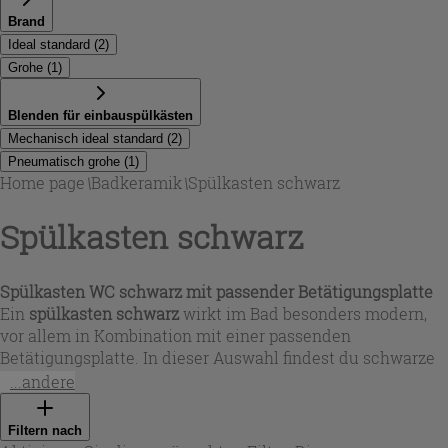
Brand
Ideal standard
(
2
)
Grohe
(
1
)
Blenden für einbauspülkästen
Mechanisch ideal standard
(
2
)
Pneumatisch grohe
(
1
)
Home page
\
Badkeramik
\
Spülkasten schwarz
Spülkasten schwarz
Spülkasten WC schwarz mit passender Betätigungsplatte
Ein
spülkasten schwarz
wirkt im Bad besonders modern,
vor allem in Kombination mit einer passenden
Betätigungsplatte. In dieser Auswahl findest du schwarze
Drückerplatten für die mechanische oder pneumatische
...andere
Auslösung, ideal für unterschiedliche Einbausituationen.
Wer einen klaren Look bevorzugt, setzt auf
spülkasten wc
Filtern nach
schwarz
Lösungen, bei denen Bedienkomfort und Design