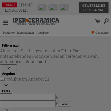
BESTELLEN SIE
PROMO
GEWERBLICHE
PROFIKUNDE
EIN MUSTER
Produkte
Inspirationen
Angebote
Geschäfte
Filtern nach
Aktivieren Sie die gewünschten Filter. Die
untenstehenden Produkte werden bei jeder Auswahl
automatisch aktualisiert.
Angebot
Produkte im Angebot
(
1
)
Preis
€ -
€
Gehen