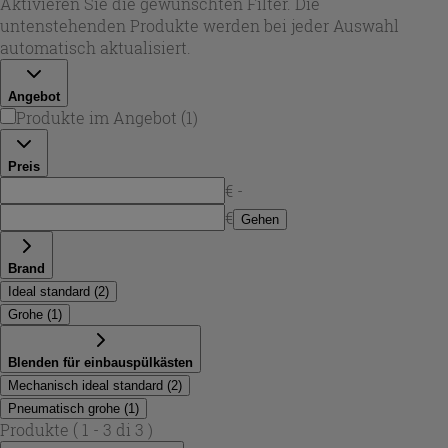
Aktivieren Sie die gewünschten Filter. Die
zusammenpassen – für ein stimmiges Gesamtbild am WC.
untenstehenden Produkte werden bei jeder Auswahl
automatisch aktualisiert.
Angebot
Produkte im Angebot
(
1
)
Preis
€ -
€
Gehen
Brand
Ideal standard
(
2
)
Grohe
(
1
)
Blenden für einbauspülkästen
Mechanisch ideal standard
(
2
)
Pneumatisch grohe
(
1
)
Produkte
( 1 - 3 di 3 )