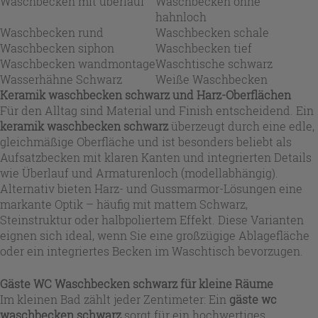
Waschbecken mit überlauf
Waschbecken ohne
hahnloch
Waschbecken rund
Waschbecken schale
Waschbecken siphon
Waschbecken tief
Waschbecken wandmontage
Waschtische schwarz
Wasserhähne Schwarz
Weiße Waschbecken
Keramik waschbecken schwarz und Harz-Oberflächen
Für den Alltag sind Material und Finish entscheidend. Ein
keramik waschbecken schwarz
überzeugt durch eine edle,
gleichmäßige Oberfläche und ist besonders beliebt als
Aufsatzbecken mit klaren Kanten und integrierten Details
wie Überlauf und Armaturenloch (modellabhängig).
Alternativ bieten Harz- und Gussmarmor-Lösungen eine
markante Optik – häufig mit mattem Schwarz,
Steinstruktur oder halbpoliertem Effekt. Diese Varianten
eignen sich ideal, wenn Sie eine großzügige Ablagefläche
oder ein integriertes Becken im Waschtisch bevorzugen.
Gäste WC Waschbecken schwarz für kleine Räume
Im kleinen Bad zählt jeder Zentimeter: Ein
gäste wc
waschbecken schwarz
sorgt für ein hochwertiges