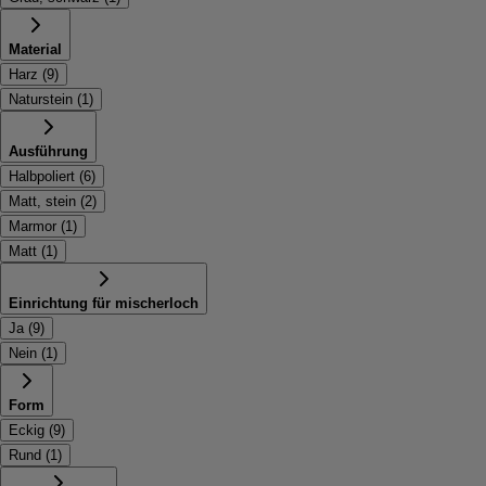
Material
Harz
(
9
)
Naturstein
(
1
)
Ausführung
Halbpoliert
(
6
)
Matt, stein
(
2
)
Marmor
(
1
)
Matt
(
1
)
Einrichtung für mischerloch
Ja
(
9
)
Nein
(
1
)
Form
Eckig
(
9
)
Rund
(
1
)