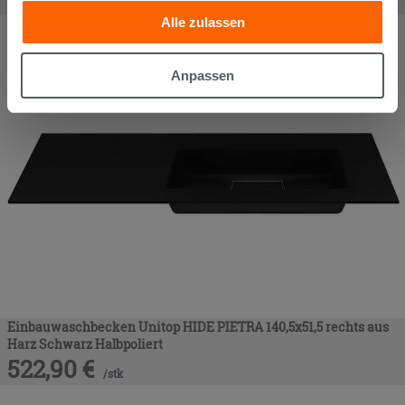
anderen Informationen, die Sie ihnen geliefert haben oder
/
stk
Alle zulassen
die sie aufgrund Ihrer Verwendung ihrer Dienste
gesammelt haben, kombinieren. Falls Sie mehr wissen
möchten oder Ihre Zustimmung zu allen oder einigen
Anpassen
Cookies verweigern,
hier klicken
oder „Anpassen“. Die
Zustimmung kann durch Klicken auf die Schaltfläche
„Cookies akzeptieren“ gegeben werden. Wenn Sie auf
die Schaltfläche "X" klicken, können Sie das Surfen erst
nach der Installation der technischen Cookies fortsetzen.
Einbauwaschbecken Unitop HIDE PIETRA 140,5x51,5 rechts aus
Harz Schwarz Halbpoliert
522,90
€
/
stk