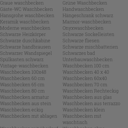
Graue waschbecken
Grüne Waschbecken
Gäste-WC Waschbecken
Handwaschbecken
Hansgrohe waschbecken
Hängeschrank schwarz
Keramik waschbecken
Marmor-waschbecken
Moderne waschbecken
Onyxwaschbecken
Schwarze Heizkörper
Schwarze Sockelleisten
Schwarze duschkabine
Schwarze fliesen
Schwarze handbrausen
Schwarze mischbatterien
Schwarzer Wandspiegel
Schwarzes bad
Spülkasten schwarz
Unterbauwaschbecken
Vintage-waschbecken
Waschbecken 100 cm
Waschbecken 100x48
Waschbecken 40 x 40
Waschbecken 60 cm
Waschbecken 60x40
Waschbecken 65 cm
Waschbecken 70 cm
Waschbecken 80 cm
Waschbecken Rechteckig
Waschbecken armatur
Waschbecken aus glas
Waschbecken aus stein
Waschbecken aus terrazzo
Waschbecken eckig
Waschbecken klein
Waschbecken mit ablagen
Waschbecken mit
waschtisch