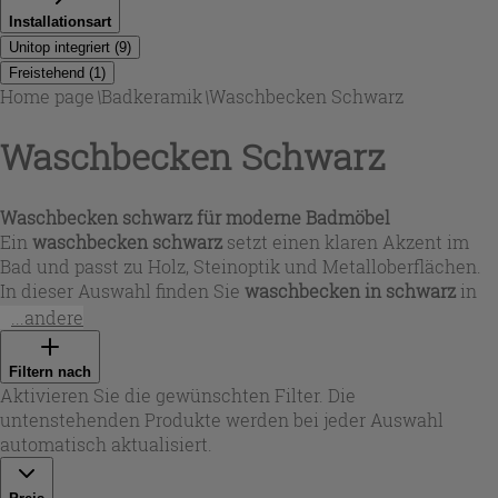
Installationsart
Unitop integriert
(
9
)
Freistehend
(
1
)
Home page
\
Badkeramik
\
Waschbecken Schwarz
Waschbecken Schwarz
Waschbecken schwarz für moderne Badmöbel
Ein
waschbecken schwarz
setzt einen klaren Akzent im
Bad und passt zu Holz, Steinoptik und Metalloberflächen.
In dieser Auswahl finden Sie
waschbecken in schwarz
in
unterschiedlichen Bauarten: integrierte
...andere
Waschtischlösungen, Einbauvarianten sowie
Aufsatzmodelle. Je nach Stilwunsch stehen matte,
Filtern nach
seidenmatte oder halbpolierte Oberflächen zur Verfügung
Aktivieren Sie die gewünschten Filter. Die
– von glattem Schwarz bis zu ausdrucksstarker Stein- oder
untenstehenden Produkte werden bei jeder Auswahl
gehämmerter Optik. Bei Iperceramica wählen Sie so genau
automatisch aktualisiert.
die Lösung, die zu Ihrem Möbel, Ihrer Armatur und Ihrem
Raumkonzept passt.