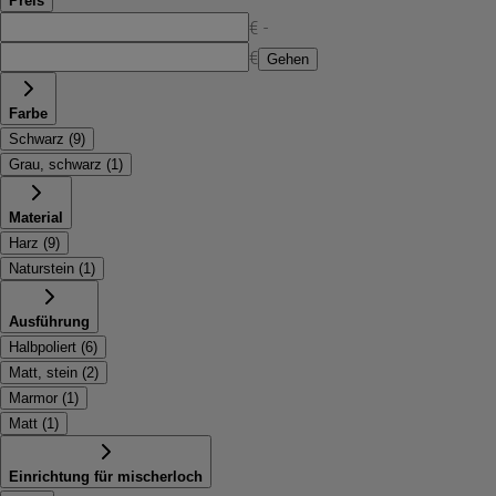
Preis
€ -
€
Gehen
Farbe
Schwarz
(
9
)
Grau, schwarz
(
1
)
Material
Harz
(
9
)
Naturstein
(
1
)
Ausführung
Halbpoliert
(
6
)
Matt, stein
(
2
)
Marmor
(
1
)
Matt
(
1
)
Einrichtung für mischerloch