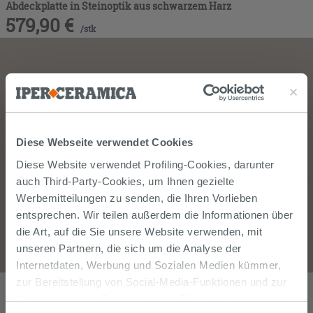
Abdeckplatte in Steinoptik aus schwarzem Harz
579,90
€
/
stk
Diese Webseite verwendet Cookies
Diese Website verwendet Profiling-Cookies, darunter
auch Third-Party-Cookies, um Ihnen gezielte
Werbemitteilungen zu senden, die Ihren Vorlieben
entsprechen. Wir teilen außerdem die Informationen über
die Art, auf die Sie unsere Website verwenden, mit
unseren Partnern, die sich um die Analyse der
Internetdaten, Werbung und Sozialen Medien kümmer,
Star 140,5x51,5 cm Waschtisch mit Halbeinbaudoppelbecken und
zur Bereitstellung von Social-Media-Funktionen und zur
Abdeckplatte in Steinoptik aus schwarzem Harz
Analyse unseres Datenverkehrs. Diese könnten sie mit
629,90
€