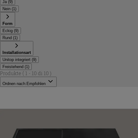
Ja
(
9
)
Nein
(
1
)
Form
Eckig
(
9
)
Rund
(
1
)
Installationsart
Unitop integriert
(
9
)
Freistehend
(
1
)
Produkte
( 1 - 10 di 10 )
Ordnen nach:
Empfohlen