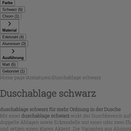
Farbe
Schwarz
(
6
)
Chrom
(
1
)
Material
Edelstahl
(
4
)
Aluminium
(
3
)
Ausführung
Matt
(
6
)
Gebürstet
(
1
)
Home page
\
Armaturen
\
Duschablage schwarz
Duschablage schwarz
duschablage schwarz
für mehr Ordnung in der Dusche
Mit einer
duschablage schwarz
wirkt der Duschbereich auf
doppelte Ablagen sowie Eckmodelle mit einer oder zwei Eb
und setzen einen klaren Akzent. Die Varianten aus Alumin