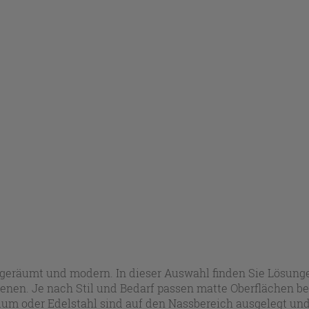
geräumt und modern. In dieser Auswahl finden Sie Lösunge
enen. Je nach Stil und Bedarf passen matte Oberflächen b
ium oder Edelstahl sind auf den Nassbereich ausgelegt und