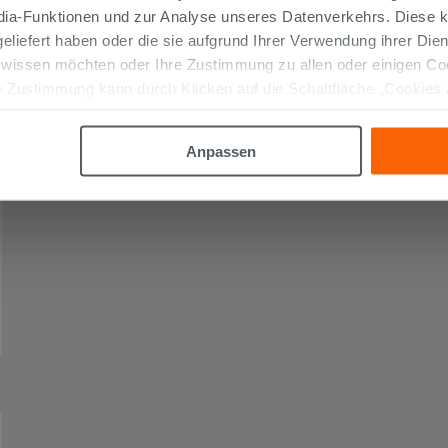
edia-Funktionen und zur Analyse unseres Datenverkehrs. Diese k
 geliefert haben oder die sie aufgrund Ihrer Verwendung ihrer Di
 wissen möchten oder Ihre Zustimmung zu allen oder einigen C
 Zustimmung kann durch Klicken auf die Schaltfläche „Cookies
altfläche "X" klicken, können Sie das Surfen erst nach der Insta
Anpassen