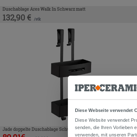
Duschablage Ares Walk In Schwarz matt
132,90
€
/
stk
Diese Webseite verwendet 
Diese Website verwendet Prof
senden, die Ihren Vorlieben 
Jade doppelte Duschablage Schwarz matt
verwenden, mit unseren Part