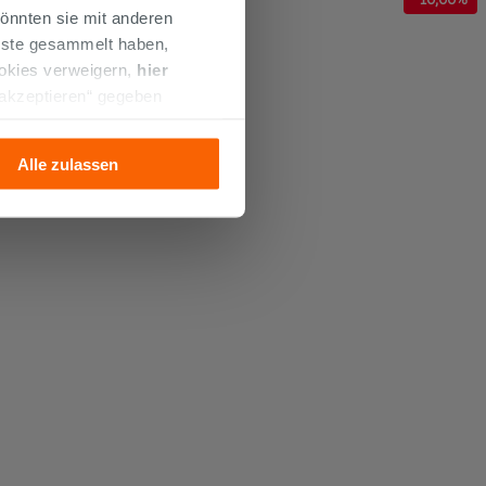
önnten sie mit anderen
enste gesammelt haben,
ookies verweigern,
hier
 akzeptieren“ gegeben
llation der technischen
Alle zulassen