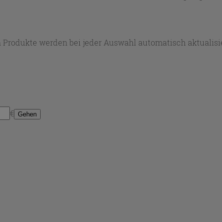
sche schwarz
für den täglichen Komfort.
 Produkte werden bei jeder Auswahl automatisch aktualisie
€
Gehen