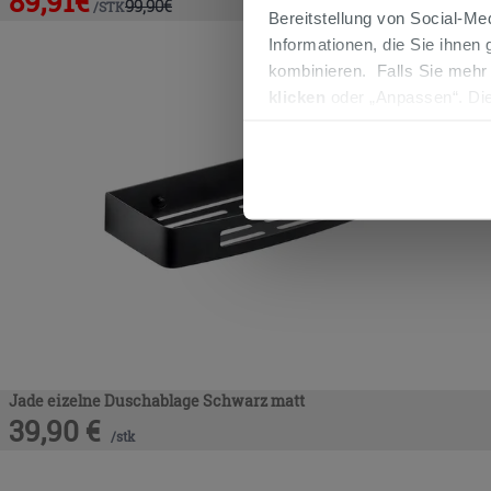
89,91
€
99,90
€
/
STK
Bereitstellung von Social-M
Informationen, die Sie ihnen
kombinieren. Falls Sie mehr
klicken
oder „Anpassen“. Die
werden. Wenn Sie auf die Sch
Cookies fortsetzen.
Jade eizelne Duschablage Schwarz matt
39,90
€
/
stk