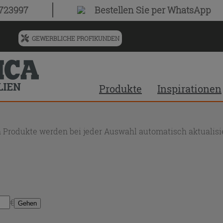
0723997
Bestellen Sie
per WhatsApp
GEWERBLICHE PROFIKUNDEN
Menü
für
vorgeschlagenen
Siteinhalt
Produkte
Inspirationen
und
Suchprotokoll
 Produkte werden bei jeder Auswahl automatisch aktualisie
€
Gehen