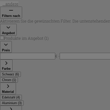
Pflegeprodukte – als
ablage dusche schwarz
oder
regal du
...andere
Filtern nach
Aktivieren Sie die gewünschten Filter. Die untenstehenden
Angebot
Produkte im Angebot
(
1
)
Preis
€ -
Farbe
Schwarz
(
6
)
Chrom
(
1
)
Material
Edelstahl
(
4
)
Aluminium
(
3
)