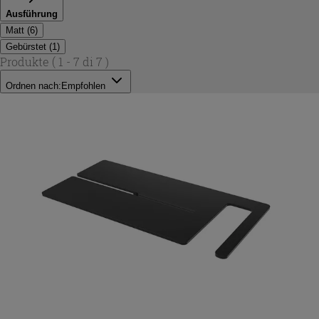
Ausführung
Matt
(
6
)
Gebürstet
(
1
)
Produkte
( 1 - 7 di 7 )
Ordnen nach:
Empfohlen