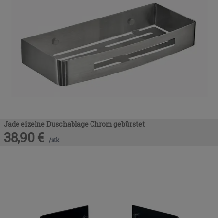
Jade eizelne Duschablage Chrom gebürstet
38,90
€
/
stk