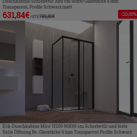
Duschkabine Schiebetür Alfa cm 90x90 Glasstärke 6 mm
Transparent, Profile Schwarz matt
631,84
€
-
20
,00%
789,80
€
/
STK
Eck-Duschkabine Miro' H200 90X90 cm Schiebetür und feste
Seite Öffnung Re. Glasstärke 6 mm Transparent Profile Schwarz