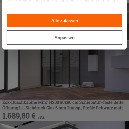
zur Bereitstellung von Social-Media-Funktionen und zur
Analyse unseres Datenverkehrs. Diese könnten sie mit
anderen Informationen, die Sie ihnen geliefert haben oder
Alle zulassen
die sie aufgrund Ihrer Verwendung ihrer Dienste
gesammelt haben, kombinieren. Falls Sie mehr wissen
möchten oder Ihre Zustimmung zu allen oder einigen
Anpassen
Cookies verweigern,
hier klicken
oder „Anpassen“. Die
Zustimmung kann durch Klicken auf die Schaltfläche
„Cookies akzeptieren“ gegeben werden. Wenn Sie auf
die Schaltfläche "X" klicken, können Sie das Surfen erst
nach der Installation der technischen Cookies fortsetzen.
Eck-Duschkabine Miro' H200 90x90 cm Schiebetür+feste Seite
Öffnung Li., Siebdruck Glas 6 mm Transp., Profile Schwarz matt
1.689,80
€
/
stk