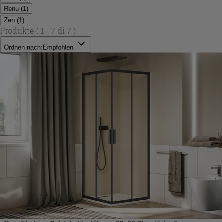
Renu
(
1
)
Zen
(
1
)
Produkte
( 1 - 7 di 7 )
Ordnen nach:
Empfohlen