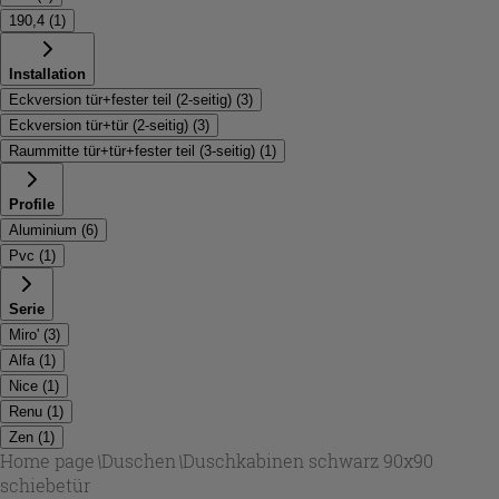
190,4
(
1
)
Installation
Eckversion tür+fester teil (2-seitig)
(
3
)
Eckversion tür+tür (2-seitig)
(
3
)
Raummitte tür+tür+fester teil (3-seitig)
(
1
)
Profile
Aluminium
(
6
)
Pvc
(
1
)
Serie
Miro'
(
3
)
Alfa
(
1
)
Nice
(
1
)
Renu
(
1
)
Zen
(
1
)
Home page
\
Duschen
\
Duschkabinen schwarz 90x90
schiebetür