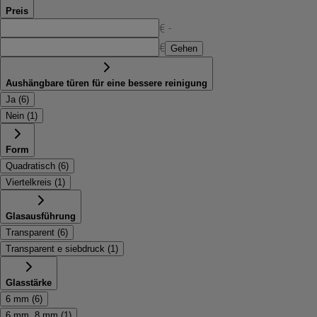
Preis
€ -
€
Gehen
Aushängbare türen für eine bessere reinigung
Ja
(
6
)
Nein
(
1
)
Form
Quadratisch
(
6
)
Viertelkreis
(
1
)
Glasausführung
Transparent
(
6
)
Transparent e siebdruck
(
1
)
Glasstärke
6 mm
(
6
)
6 mm, 8 mm
(
1
)