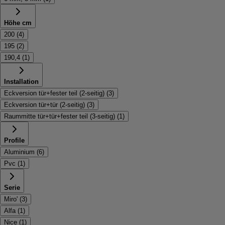
Höhe cm
200
(
4
)
195
(
2
)
190,4
(
1
)
Installation
Eckversion tür+fester teil (2-seitig)
(
3
)
Eckversion tür+tür (2-seitig)
(
3
)
Raummitte tür+tür+fester teil (3-seitig)
(
1
)
Profile
Aluminium
(
6
)
Pvc
(
1
)
Serie
Miro'
(
3
)
Alfa
(
1
)
Nice
(
1
)