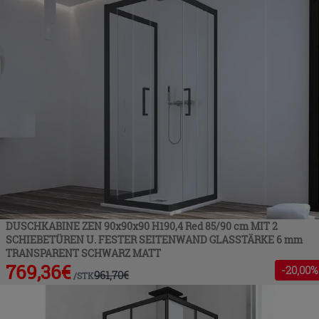
DUSCHKABINE ZEN 90x90x90 H190,4 Red 85/90 cm MIT 2
SCHIEBETÜREN U. FESTER SEITENWAND GLASSTÄRKE 6 mm
TRANSPARENT SCHWARZ MATT
769,36
€
-
20
,00%
961,70
€
/
STK