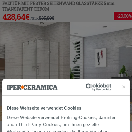
FALTTÜR MIT FESTER SEITENWAND GLASSTÄRKE 5 mm
TRANSPARENT CHROM
428,64
€
-
20
,00%
535,80
€
/
STK
Diese Webseite verwendet Cookies
Diese Website verwendet Profiling-Cookies, darunter
ECKDUSCHKABINE FANTASY2 80x80 H192 Erw 77,8/79,8 - 78/80
auch Third-Party-Cookies, um Ihnen gezielte
cm SCHWINGFALTTÜR FESTER SEITENWAND GLASSTÄRKE 6
Werbemitteilungen zu senden, die Ihren Vorlieben