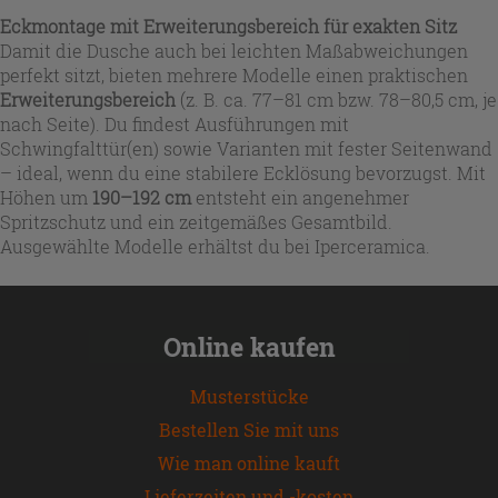
Eckmontage mit Erweiterungsbereich für exakten Sitz
Damit die Dusche auch bei leichten Maßabweichungen
perfekt sitzt, bieten mehrere Modelle einen praktischen
Erweiterungsbereich
(z. B. ca. 77–81 cm bzw. 78–80,5 cm, je
nach Seite). Du findest Ausführungen mit
Schwingfalttür(en) sowie Varianten mit fester Seitenwand
– ideal, wenn du eine stabilere Ecklösung bevorzugst. Mit
Höhen um
190–192 cm
entsteht ein angenehmer
Spritzschutz und ein zeitgemäßes Gesamtbild.
Ausgewählte Modelle erhältst du bei Iperceramica.
Online kaufen
Musterstücke
Bestellen Sie mit uns
Wie man online kauft
Lieferzeiten und -kosten