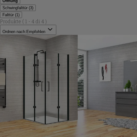
Öffnung
Schwingfalttür
(
3
)
Falttür
(
1
)
Produkte
( 1 - 4 di 4 )
Ordnen nach:
Empfohlen