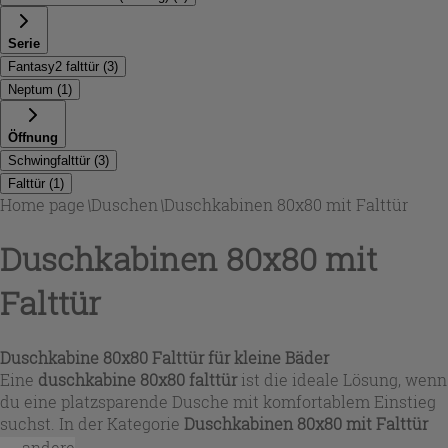
Serie
Fantasy2 falttür
(
3
)
Neptum
(
1
)
Öffnung
Schwingfalttür
(
3
)
Falttür
(
1
)
Home page
\
Duschen
\
Duschkabinen 80x80 mit Falttür
Duschkabinen 80x80 mit
Falttür
Duschkabine 80x80 Falttür für kleine Bäder
Eine
duschkabine 80x80 falttür
ist die ideale Lösung, wenn
du eine platzsparende Dusche mit komfortablem Einstieg
suchst. In der Kategorie
Duschkabinen 80x80 mit Falttür
findest du quadratische Ecklösungen, die speziell für
...andere