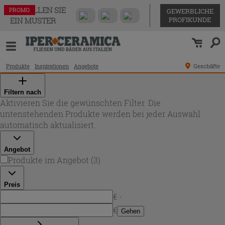
BESTELLEN SIE
PROMO
PROMO
PROMO
GEWERBLICHE
PROFIKUNDE
EIN MUSTER
Produkte
Inspirationen
Angebote
Geschäfte
Filtern nach
Aktivieren Sie die gewünschten Filter. Die
untenstehenden Produkte werden bei jeder Auswahl
automatisch aktualisiert.
Angebot
Produkte im Angebot
(
3
)
Preis
€ -
€
Gehen