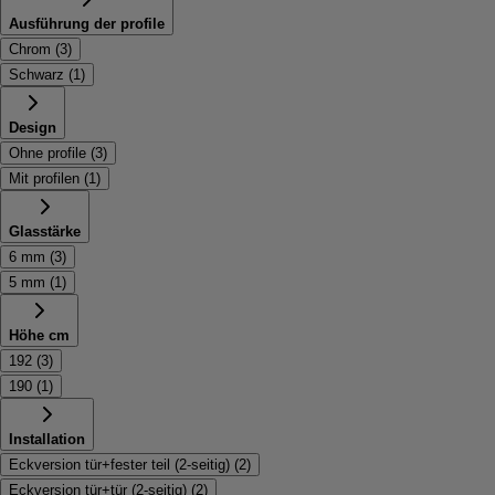
Ausführung der profile
Chrom
(
3
)
Schwarz
(
1
)
Design
Ohne profile
(
3
)
Mit profilen
(
1
)
Glasstärke
6 mm
(
3
)
5 mm
(
1
)
Höhe cm
192
(
3
)
190
(
1
)
Installation
Eckversion tür+fester teil (2-seitig)
(
2
)
Eckversion tür+tür (2-seitig)
(
2
)