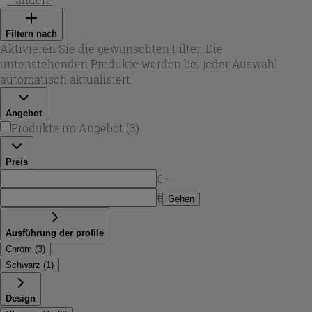
kompakte Grundrisse entwickelt wurden: Die Falttüren
lassen sich besonders praktisch bewegen und eignen sich
Filtern nach
hervorragend, wenn vor der Dusche wenig
Aktivieren Sie die gewünschten Filter. Die
Bewegungsraum bleibt. Je nach Ausführung sind die
untenstehenden Produkte werden bei jeder Auswahl
Elemente umkehrbar montierbar, sodass du die
automatisch aktualisiert.
Öffnungsrichtung flexibel an dein Bad anpassen kannst.
Angebot
Produkte im Angebot
(
3
)
Preis
€ -
€
Gehen
Ausführung der profile
Chrom
(
3
)
Schwarz
(
1
)
Design