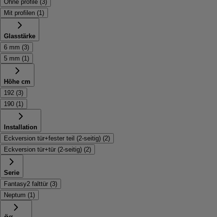
Ohne profile
(
3
)
Mit profilen
(
1
)
Glasstärke
6 mm
(
3
)
5 mm
(
1
)
Höhe cm
192
(
3
)
190
(
1
)
Installation
Eckversion tür+fester teil (2-seitig)
(
2
)
Eckversion tür+tür (2-seitig)
(
2
)
Serie
Fantasy2 falttür
(
3
)
Neptum
(
1
)